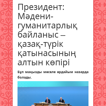
Президент:
Мәдени-
гуманитарлық
байланыс –
қазақ-түрік
қатынасының
алтын көпірі
Бұл маңызды мәселе әрдайым назарда
болады.