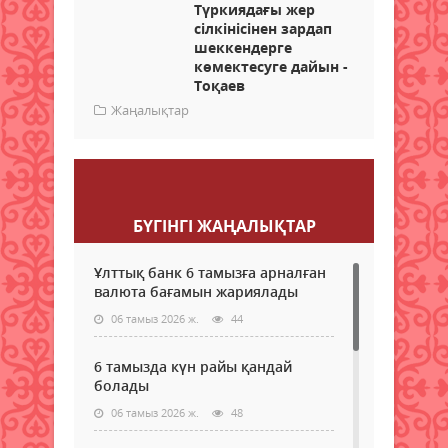
Түркиядағы жер
сілкінісінен зардап
шеккендерге
көмектесуге дайын -
Тоқаев
Жаңалықтар
Пікір қалдыру
БҮГІНГI ЖАҢАЛЫҚТАР
Ұлттық банк 6 тамызға арналған
валюта бағамын жариялады
06 тамыз 2026 ж.
44
6 тамызда күн райы қандай
болады
06 тамыз 2026 ж.
48