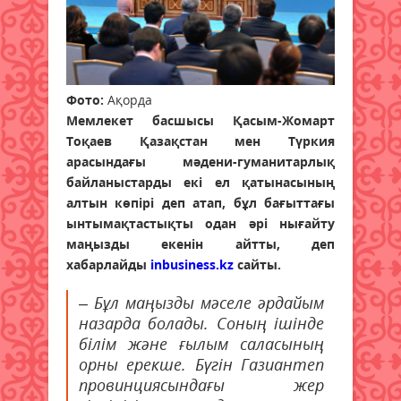
Фото:
Ақорда
Мемлекет басшысы Қасым-Жомарт
Тоқаев Қазақстан мен Түркия
арасындағы мәдени-гуманитарлық
байланыстарды екі ел қатынасының
алтын көпірі деп атап, бұл бағыттағы
ынтымақтастықты одан әрі нығайту
маңызды екенін айтты, деп
хабарлайды
inbusiness.kz
сайты.
– Бұл маңызды мәселе әрдайым
назарда болады. Соның ішінде
білім және ғылым саласының
орны ерекше. Бүгін Газиантеп
провинциясындағы жер