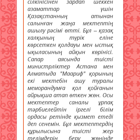
сілкінісінен зардап шеккен
азаматтар үшін
Қазақстанның атынан
салынған жаңа мектептің
ашылу рәсімі өтті. Бұл – қазақ
халқының түрік еліне
көрсеткен қолдауы мен ыстық
ықыласының айқын көрінісі.
Сапар аясында тиісті
министрліктер Астана мен
Алматыда "Маариф" қорының
екі мектебін ашу туралы
меморандумға қол қойғанын
айрықша атап өткен жөн. Осы
мектептер саналы ұрпақ
тәрбиелейтін іргелі білім
ордасы ретінде қызмет етеді
деп сенемін. Бұл мектептердің
құрылысына тиісті жер
телімдерін беру жөнінде