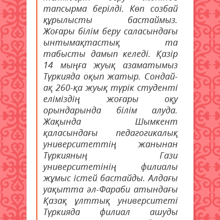
тапсырма берілді. Көп созбай
құрылысты бастаймыз.
Жоғары білім беру саласындағы
ынтымақтастық та
табысты дамып келеді. Қазір
14 мыңға жуық азаматымыз
Түркияда оқып жатыр. Сондай-
ақ 260-қа жуық түрік студенті
еліміздің жоғары оқу
орындарында білім алуда.
Жақында Шымкент
қаласындағы педагогикалық
университеттің жанынан
Түркияның Гази
университетінің филиалы
жұмыс істей бастайды. Алдағы
уақытта әл-Фараби атындағы
Қазақ ұлттық университеті
Түркияда филиал ашуды