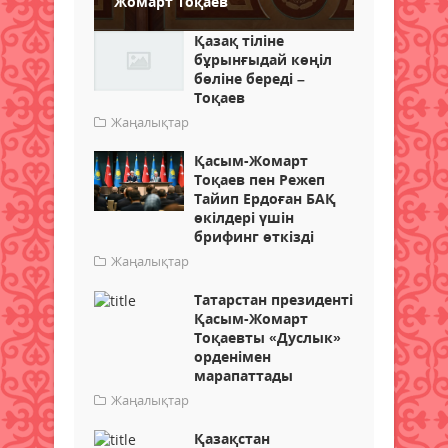
Жомарт Тоқаев
Қазақ тіліне
бұрынғыдай көңіл
бөліне береді –
Тоқаев
Жаңалықтар
Қасым-Жомарт
Тоқаев пен Режеп
Тайип Ердоған БАҚ
өкілдері үшін
брифинг өткізді
Жаңалықтар
Татарстан президенті
Қасым-Жомарт
Тоқаевты «Дуслык»
орденімен
марапаттады
Жаңалықтар
Қазақстан