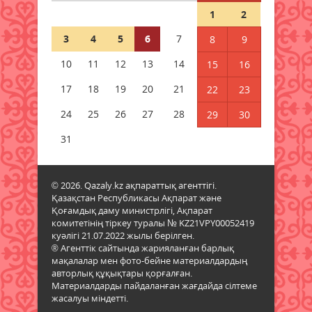
06 тамыз 2026 ж.
48
1
2
3
4
5
6
7
8
9
Алтынның құны қайта өсті:
бағалы металл бағасының
10
11
12
13
14
15
16
шарықтауына не әсер етуде
17
18
19
20
21
05 тамыз 2026 ж.
104
22
23
24
25
26
27
28
29
30
Тапшы өңірлерге үздік
педагогтарды тарту ережелері
31
өзгерді
05 тамыз 2026 ж.
103
© 2026. Qazaly.kz ақпараттық агенттігі.
Қазақстан Республикасы Ақпарат және
Мемлекеттік қызметтер үшін
Қоғамдық даму министрлігі, Ақпарат
ұялы телефонды цифрлық
комитетінің тіркеу туралы № KZ21VPY00052419
Үкіметке қосу ережесі
куәлігі 21.07.2022 жылы берілген.
жаңартылды
® Агенттік сайтында жарияланған барлық
05 тамыз 2026 ж.
98
мақалалар мен фото-бейне материалдардың
авторлық құқықтары қорғалған.
Материалдарды пайдаланған жағдайда сілтеме
Оқу-ағарту министрлігі жаңа оқу
жасалуы міндетті.
жылының күнтізбесін бекітті