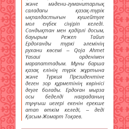
және мәдени-гуманитарлық
саладағы қазақ-түрік
ықпалдастығын күшейтуге
мол еңбек сіңіріп келеді.
Сондықтан мен қадірлі досым,
бауырым Режеп Тайип
Ердоғанды түркі әлемінің
рухани көсемі – Qoja Ahmet
Yasaui орденімен
марапаттадым. Мұны барша
қазақ елінің түрік жұртына
және Түркия Президентіне
деген зор құрметінің көрінісі
деуге болады. Ердоған мырза
осы беделді награданың
тұңғыш иегері екенін ерекше
атап өткім келеді, – деді
Қасым-Жомарт Тоқаев.