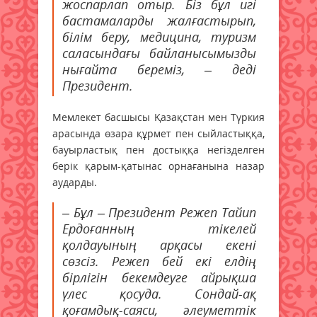
жоспарлап отыр. Біз бұл игі
бастамаларды жалғастырып,
білім беру, медицина, туризм
саласындағы байланысымызды
нығайта береміз, – деді
Президент.
Мемлекет басшысы Қазақстан мен Түркия
арасында өзара құрмет пен сыйластыққа,
бауырластық пен достыққа негізделген
берік қарым-қатынас орнағанына назар
аударды.
– Бұл – Президент Режеп Тайип
Ердоғанның тікелей
қолдауының арқасы екені
сөзсіз. Режеп бей екі елдің
бірлігін бекемдеуге айрықша
үлес қосуда. Сондай-ақ
қоғамдық-саяси, әлеуметтік