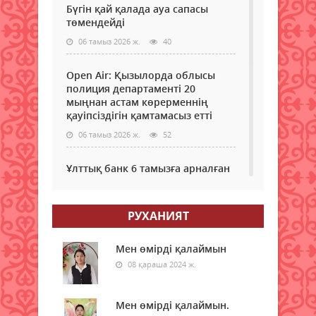
Бүгін қай қалада ауа сапасы
төмендейді
06 тамыз 2026 ж.
40
Open Air: Қызылорда облысы
полиция департаменті 20
мыңнан астам көрерменнің
қауіпсіздігін қамтамасыз етті
06 тамыз 2026 ж.
52
Ұлттық банк 6 тамызға арналған
валюта бағамын жариялады
06 тамыз 2026 ж.
51
РУХАНИЯТ
Дауыл, жаңбыр: Еліміздің
бірнеше өңірінде ауа райына
Мен өмірді қалаймын
байланысты ескерту жасалды
08 қараша 2024 ж.
06 тамыз 2026 ж.
52
Мен өмірді қалаймын.
Бұршақ, дауыл: Еліміздің 16