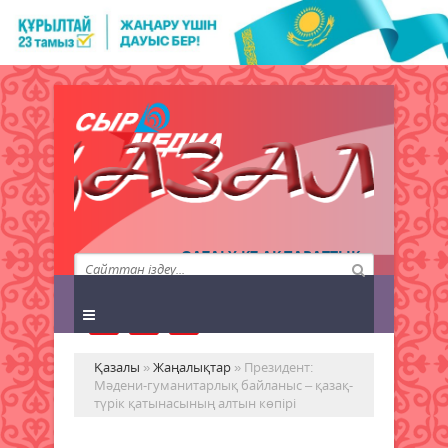
QAZALY.KZ АҚПАРАТТЫҚ
АГЕНТТІГІ
Қазалы
»
Жаңалықтар
» Президент:
Мәдени-гуманитарлық байланыс – қазақ-
түрік қатынасының алтын көпірі