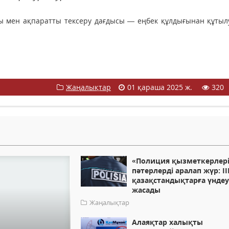
ғы мен ақпаратты тексеру дағдысы — еңбек құлдығынан құты
Жаңалықтар
01 қараша 2025 ж.
320
«Полиция қызметкерлер
пәтерлерді аралап жүр: І
қазақстандықтарға үнде
жасады
Жаңалықтар
Алаяқтар халықты