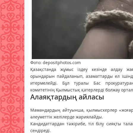
Фото: depositphotos.com
Қазақстанда жұмыс іздеу кезінде алдау жа
орындарын пайдаланып, азаматтарды ел ішінд
итермелейді. Бұл туралы Бас прокуратур
комитетінің Қылмыстық қатерлерді болжау ортал
Алаяқтардың айласы
Мамандардың айтуынша, қылмыскерлер «жоғар
әлеуметтік желілерде жариялайды.
Кандидаттардан тәжірибе, тіл білу сияқты тала
сендіреді.