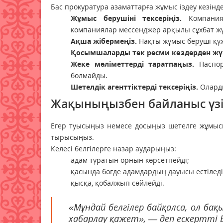
Бас прокуратура азаматтарға жұмыс іздеу кезінд
Жұмыс берушіні тексеріңіз.
Компани
компаниялар мессенджер арқылы сұхбат жү
Ақша жібермеңіз.
Нақты жұмыс беруші құж
Қосымшаларды тек ресми көздерден жүк
Жеке мәліметтерді таратпаңыз.
Паспо
болмайды.
Шетелдік агенттіктерді тексеріңіз.
Оларды
Жақыныңызбен байланыс үзілс
Егер туысыңыз немесе досыңыз шетелге жұмысқ
тырысыңыз.
Келесі белгілерге назар аударыңыз:
адам тұратын орнын көрсетпейді;
қасында бөгде адамдардың дауысы естіледі
қысқа, қобалжып сөйлейді.
«Мұндай белгілер байқалса, ол бақ
хабарлау қажет», — деп ескертті 