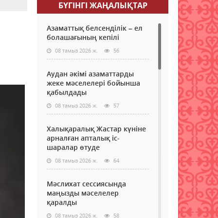
БҮГІНГI ЖАҢАЛЫҚТАР
Азаматтық белсенділік – ел
болашағының кепілі
08 тамыз 2026 ж.
56
Аудан әкімі азаматтарды
жеке мәселелері бойынша
қабылдады
08 тамыз 2026 ж.
57
Халықаралық Жастар күніне
арналған апталық іс-
шаралар өтуде
08 тамыз 2026 ж.
64
Мәслихат сессиясында
маңызды мәселелер
қаралды
08 тамыз 2026 ж.
58