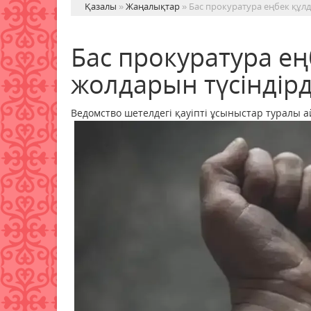
Қазалы
»
Жаңалықтар
» Бас прокуратура еңбек құлд
Бас прокуратура ең
жолдарын түсіндірд
Ведомство шетелдегі қауіпті ұсыныстар туралы 