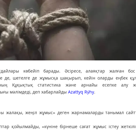
ғдайлары көбейіп барады. Әсіресе, алаяқтар жалған бо
е де, шетелге де жұмысқа шақырып, кейін оларды еңбек құ
аның Құқықтық статистика және арнайы есепке алу жө
ығы мәлімдеді, деп хабарлайды
Azattyq Rýhy
.
ы жалақы, жеңіл жұмыс» деген жарнамаларды танымал сайт
птар қойылмайды, «күніне бірнеше сағат жұмыс істеу жеткілі