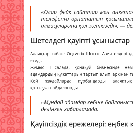
«Олар фейк сайттар мен анкета
телефонға орнататын қосымшала
алмасуларына қол жеткізеді», — д
Шетелдегі қауіпті ұсыныстар
Алаяқтар көбіне Оңтүстік-Шығыс Азия елдерін
етеді.
Жұмыс IT-салада, қонақүй бизнесінде нем
адамдардың құжаттарын тартып алып, еркінен ты
Кей жағдайларда құрбандарды алаяқтық
қатысуға пайдаланады.
«Мұндай адамдар көбіне байланыссы
делінген хабарламада.
Қауіпсіздік ережелері: еңбек