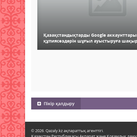
Қазақстандықтарды Google аккаунттар
құпиясөздерін шұғыл ауыстыруға шақы
Пікір қалдыру
© 2026. Qazaly.kz ақпараттық агенттігі.
Қазақстан Республикасы Ақпарат және Қоғамдық даму м