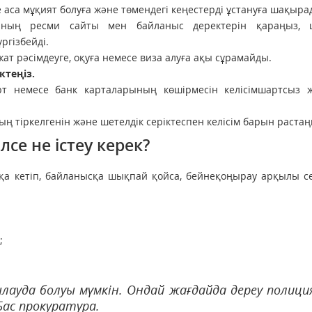
е аса мұқият болуға және төмендегі кеңестерді ұстануға шақыра
яның ресми сайты мен байланыс деректерін қараңыз,
ргізбейді.
ат рәсімдеуге, оқуға немесе виза алуға ақы сұрамайды.
теңіз.
рт немесе банк карталарының көшірмесін келісімшартсыз ж
ң тіркелгенін және шетелдік серіктеспен келісім барын растаң
е не істеу керек?
а кетіп, байланысқа шықпай қойса, бейнеқоңырау арқылы сө
;
ылауда болуы мүмкін. Ондай жағдайда дереу полици
Бас прокуратура.