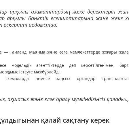
лар арқылы азаматтардың жеке деректерін жин
р арқылы банктік есепшоттарына және жеке 
еп ескертті ведомство.
де — Таиланд, Мьянма және өзге мемлекеттерде жоғары жала
есе модельдік агенттіктерде деп көрсетілгенімен, бар
с жұмыс істеуге мәжбүрлейді.
 схемаларда немесе заңсыз органдар трансплантац
з, ақшасыз және елге оралу мүмкіндігінсіз қалады»
 құлдығынан қалай сақтану керек