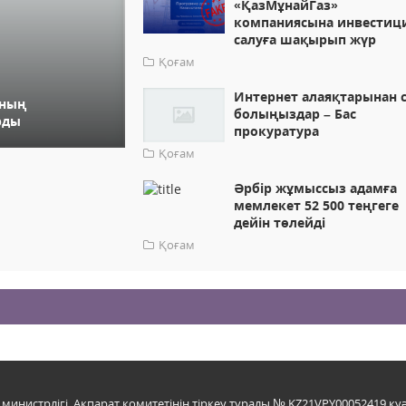
«ҚазМұнайГаз»
компаниясына инвестиц
салуға шақырып жүр
Қоғам
Интернет алаяқтарынан 
ының
болыңыздар – Бас
рды
прокуратура
Қоғам
Әрбір жұмыссыз адамға
мемлекет 52 500 теңгеге
дейін төлейді
Қоғам
инистрлігі, Ақпарат комитетінің тіркеу туралы № KZ21VPY00052419 куә