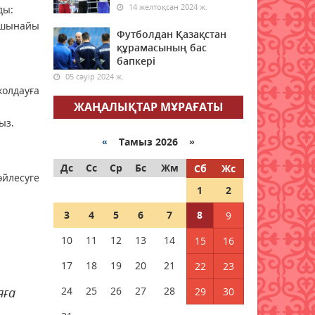
14 желтоқсан 2024 ж.
міндеттері айқындалды
ды:
 шынайы
08 тамыз 2026 ж.
53
Футболдан Қазақстан
құрамасының бас
бапкері
Жан-жақтылық жаңашыл
дәрігердің жолы
05 сәуір 2024 ж.
олдауға
08 тамыз 2026 ж.
58
ЖАҢАЛЫҚТАР МҰРАҒАТЫ
ыз.
Облыстан бұйырған олжа
«
Тамыз 2026 »
08 тамыз 2026 ж.
58
Дс
Сс
Ср
Бс
Жм
Сб
Жс
йлесуге
Құқықтық сауаттылық –
1
2
қауіпсіздік кепілі
08 тамыз 2026 ж.
52
3
4
5
6
7
8
9
10
11
12
13
14
15
16
Тағылымға толы сыр-сұхбат
17
18
19
20
21
22
23
08 тамыз 2026 ж.
56
яға
24
25
26
27
28
29
30
Мерейі үстем мәдени мекен