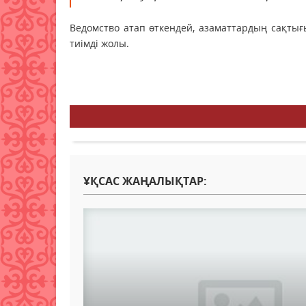
Ведомство атап өткендей, азаматтардың сақты
тиімді жолы.
ҰҚСАС ЖАҢАЛЫҚТАР: