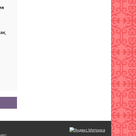
ия
сақ
лігі