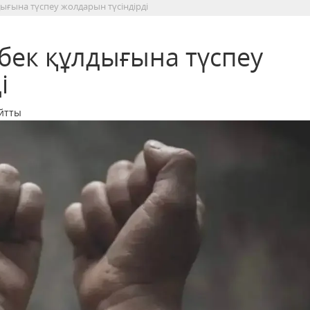
ығына түспеу жолдарын түсіндірді
бек құлдығына түспеу
і
айтты