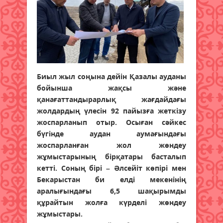
Биыл жыл соңына дейін Қазалы ауданы
бойынша жақсы және
қанағаттандырарлық жағдайдағы
жолдардың үлесін 92 пайызға жеткізу
жоспарланып отыр. Осыған сәйкес
бүгінде аудан аумағындағы
жоспарланған жол жөндеу
жұмыстарының бірқатары басталып
кетті. Соның бірі – Әлсейіт көпірі мен
Бекарыстан би елді мекенінің
аралығындағы 6,5 шақырымды
құрайтын жолға күрделі жөндеу
жұмыстары.