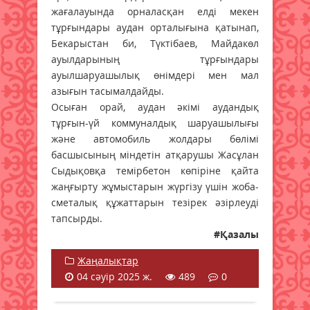
жағалауында орналасқан елді мекен
тұрғындары аудан орталығына қатынап,
Бекарыстан би, Түктібаев, Майдакөл
ауылдарының тұрғындары
ауылшаруашылық өнімдері мен мал
азығын тасымалдайды.
Осыған орай, аудан әкімі аудандық
тұрғын-үй коммуналдық шаруашылығы
және автомобиль жолдары бөлімі
басшысының міндетін атқарушы Жасұлан
Сыдықовқа темірбетон көпіріне қайта
жаңғырту жұмыстарын жүргізу үшін жоба-
сметалық құжаттарын тезірек әзірлеуді
тапсырды.
#Қазалы
Жаңалықтар
04 сәуір 2025 ж.
489
0