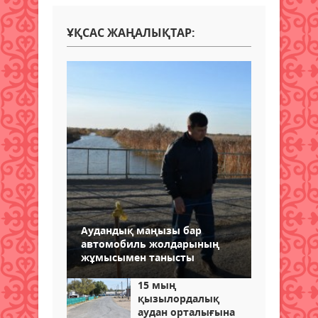
ҰҚСАС ЖАҢАЛЫҚТАР:
Аудандық маңызы бар
автомобиль жолдарының
жұмысымен танысты
15 мың
қызылордалық
аудан орталығына