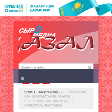
QAZALY.KZ АҚПАРАТТЫҚ
АГЕНТТІГІ
Қазалы
»
Жаңалықтар
» ӘЛСЕЙІТ КӨПІРІ
МЕН БЕКАРЫСТАН БИ АУЫЛЫ
АРАСЫНДАҒЫ ЖОЛДЫ ЖӨНДЕУ
ЖҰМЫСТАРЫ БАСТАЛДЫ