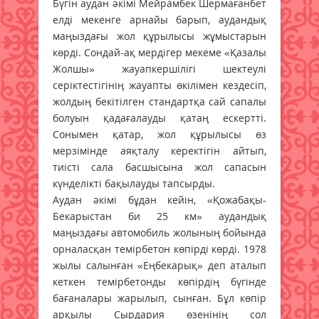
Бүгін аудан әкімі Мейрамбек Шермағанбет
елді мекенге арнайы барып, аудандық
маңыздағы жол құрылысы жұмыстарын
көрді. Сондай-ақ мердігер мекеме «Қазалы
Жолшы» жауапкершілігі шектеулі
серіктестігінің жауапты өкілімен кездесіп,
жолдың бекітілген стандартқа сай сапалы
болуын қадағалауды қатаң ескертті.
Сонымен қатар, жол құрылысы өз
мерзімінде аяқталу керектігін айтып,
тиісті сала басшысына жол сапасын
күнделікті бақылауды тапсырды.
Аудан әкімі бұдан кейін, «Қожабақы-
Бекарыстан би 25 км» аудандық
маңыздағы автомобиль жолының бойында
орналасқан темірбетон көпірді көрді. 1978
жылы салынған «Еңбекарық» деп аталып
кеткен темірбетонды көпірдің бүгінде
бағаналары жарылып, сынған. Бұл көпір
арқылы Сырдария өзенінің сол