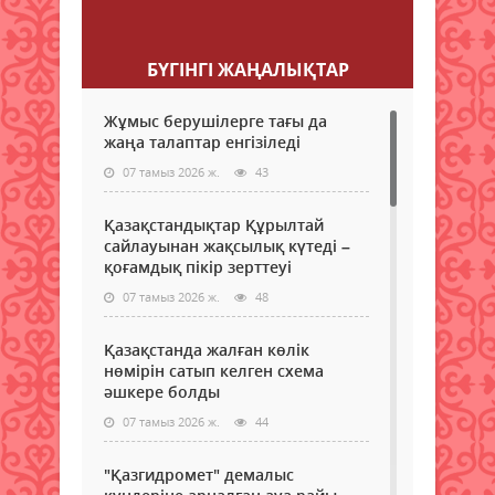
Пікір қалдыру
БҮГІНГI ЖАҢАЛЫҚТАР
Жұмыс берушілерге тағы да
жаңа талаптар енгізіледі
07 тамыз 2026 ж.
43
Қазақстандықтар Құрылтай
сайлауынан жақсылық күтеді –
қоғамдық пікір зерттеуі
07 тамыз 2026 ж.
48
Қазақстанда жалған көлік
нөмірін сатып келген схема
әшкере болды
07 тамыз 2026 ж.
44
"Қазгидромет" демалыс