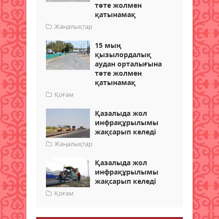
төте жолмен
қатынамақ
Жаңалықтар
15 мың
қызылордалық
аудан орталығына
төте жолмен
қатынамақ
Қоғам
Қазалыда жол
инфрақұрылымы
жақсарып келеді
Жаңалықтар
Қазалыда жол
инфрақұрылымы
жақсарып келеді
Қоғам