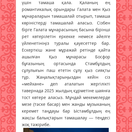
үшін тамаша қала. Қаланың ең
романтикалық орындары Галата мен Қыз
мұнараларын тамашалай отырып, тамаша
көріністерді тамашалай аласыз. Сізбен
бірге Галата мұнарасының басына бірінші
рет көтерілетін еркекке немесе әйелге
үйленетініңіз туралы қауесеттер бар.
Ескерткіш және мұражай ретінде қайта
ашылған Қыз мұнарасы Босфор
бұғазының ортасында Стамбұлдың
сұлулығын паш ететін сұлу қыз сияқты
тұр. Жаңалықтарыңыздан кейін сіз
«мейхане» деп аталатын жергілікті
тавернада 2025 жылдың құрметіне шаянға
тост көтере аласыз. Мұндай мекемелерде
мезе (тәске басар) мен жанды музыканың
керемет таңдауы бар Ыстамбұлдың ең
жақсы балықтарын тамашалау — теңдесі
жоқ тәжірибе.