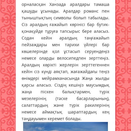
орналасқан Ханзада аралдары тамаша
қашуды ұсынады. Аралдар романс пен
тыныштықтың символы болып табылады.
Сіз аралдың ғажайып көрінісі бар бутик-
қонақүйде тұруға тапсырыс бере аласыз.
Содан кейін аралдың таңғажайып
пейзаждары мен тарихи үйлері бар
көшелерінде қол ұстасып серуендеңіз
немесе оларды велосипедпен зерттеңіз.
Аралдың көрікті жерлерін зерттегеннен
кейін сіз күнді аяқтап, жағажайдағы теңіз
өнімдері мейрамханасында Жаңа жылды
қарсы аласыз. Сіздің кешіңіз маусымдық
жаңа піскен балықтармен, түрік
мезелерінің (тәске басарларының),
салаттардың және түрік ракилерінің
немесе аймақтық шараптардың кең
таңдауымен керемет болады.