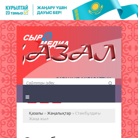
QAZALY.KZ АҚПАРАТТЫҚ
АГЕНТТІГІ
Қазалы
»
Жаңалықтар
» Стамбұлдағы
Жаңа жыл