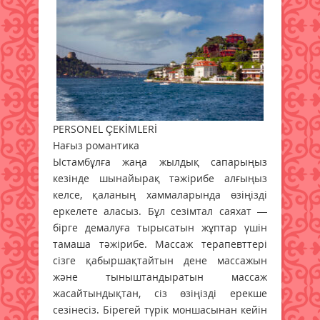
PERSONEL ÇEKİMLERİ
Нағыз романтика
Ыстамбұлға жаңа жылдық сапарыңыз
кезінде шынайырақ тәжірибе алғыңыз
келсе, қаланың хаммаларында өзіңізді
еркелете аласыз. Бұл сезімтал саяхат —
бірге демалуға тырысатын жұптар үшін
тамаша тәжірибе. Массаж терапевттері
сізге қабыршақтайтын дене массажын
және тыныштандыратын массаж
жасайтындықтан, сіз өзіңізді ерекше
сезінесіз. Бірегей түрік моншасынан кейін