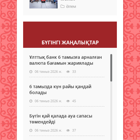
Әлем
Пікір қалдыру
БҮГІНГI ЖАҢАЛЫҚТАР
Ұлттық банк 6 тамызға арналған
валюта бағамын жариялады
06 тамыз 2026 ж.
33
6 тамызда күн райы қандай
болады
06 тамыз 2026 ж.
45
Бүгін қай қалада ауа сапасы
төмендейді
06 тамыз 2026 ж.
37