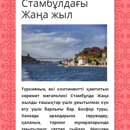
Стамбұлдағы
Жаңа жыл
Түркияның екі континентті қамтитын
керемет мегаполисі Стамбұлда Жаңа
жылды ғашықтар үшін ұмытылмас күн
ету үшін барлығы бар. Босфор туры,
Ханзада аралдарына серуендеу,
қаланың тарихи мұнараларында
ұмытылмас сәттер сыйлау, Мишлен