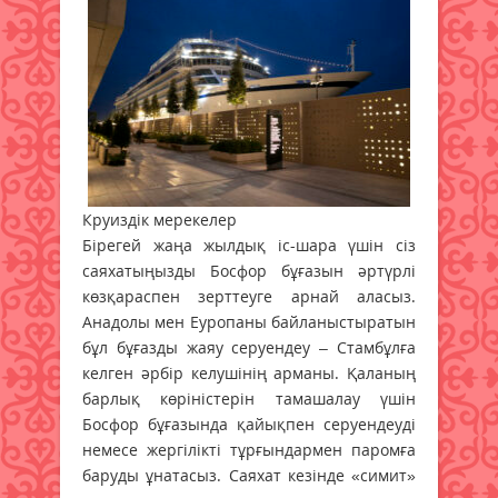
Круиздік мерекелер
Бірегей жаңа жылдық іс-шара үшін сіз
саяхатыңызды Босфор бұғазын әртүрлі
көзқараспен зерттеуге арнай аласыз.
Анадолы мен Еуропаны байланыстыратын
бұл бұғазды жаяу серуендеу – Стамбұлға
келген әрбір келушінің арманы. Қаланың
барлық көріністерін тамашалау үшін
Босфор бұғазында қайықпен серуендеуді
немесе жергілікті тұрғындармен паромға
баруды ұнатасыз. Саяхат кезінде «симит»