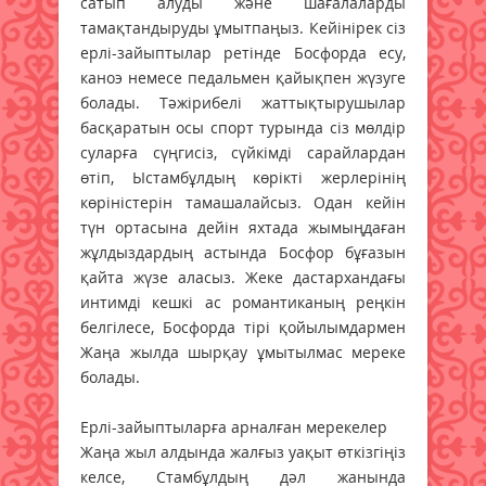
сатып алуды және шағалаларды
тамақтандыруды ұмытпаңыз. Кейінірек сіз
ерлі-зайыптылар ретінде Босфорда есу,
каноэ немесе педальмен қайықпен жүзуге
болады. Тәжірибелі жаттықтырушылар
басқаратын осы спорт турында сіз мөлдір
суларға сүңгисіз, сүйкімді сарайлардан
өтіп, Ыстамбұлдың көрікті жерлерінің
көріністерін тамашалайсыз. Одан кейін
түн ортасына дейін яхтада жымыңдаған
жұлдыздардың астында Босфор бұғазын
қайта жүзе аласыз. Жеке дастархандағы
интимді кешкі ас романтиканың реңкін
белгілесе, Босфорда тірі қойылымдармен
Жаңа жылда шырқау ұмытылмас мереке
болады.
Ерлі-зайыптыларға арналған мерекелер
Жаңа жыл алдында жалғыз уақыт өткізгіңіз
келсе, Стамбұлдың дәл жанында