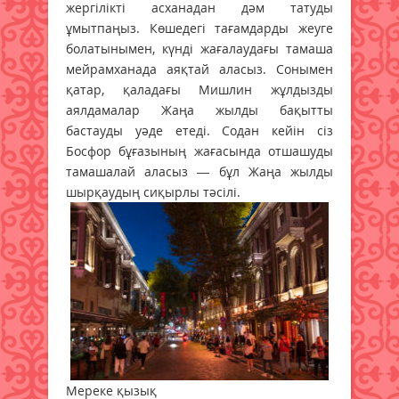
жергілікті асханадан дәм татуды
ұмытпаңыз. Көшедегі тағамдарды жеуге
болатынымен, күнді жағалаудағы тамаша
мейрамханада аяқтай аласыз. Сонымен
қатар, қаладағы Мишлин жұлдызды
аялдамалар Жаңа жылды бақытты
бастауды уәде етеді. Содан кейін сіз
Босфор бұғазының жағасында отшашуды
тамашалай аласыз — бұл Жаңа жылды
шырқаудың сиқырлы тәсілі.
Мереке қызық