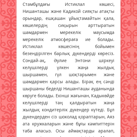
Стамбұлдағы Истиклал көшесі,
Нишанташы және Кадикой сияқты атақты
орындар, ешқашан ұйықтамайтын қала,
көшелердің сиқырын арттыратын
шамдармен мерекелік маусымда
мерекелік атмосфераға ие болады.
Истиклал көшесінің бойымен
безендірілген барлық дүкендерді көресіз.
Сондай-ақ, Әулие Энтони шіркеуі
келушілерді үлкен жаңа жылдық
шыршамен, гүл шоқтарымен және
шамдармен қарсы алады. Бірақ ең сәнді
шыршаны беделді Нишанташы ауданында
көруге болады. Екінші жағынан, Кадыкөйде
келушілерді таң қалдыратын жаңа
жылдық кондитерлік дүкендер күтеді. Бұл
дүкендерден сіз шоколад қораптарын, Аяз
ата кружкаларын және бұғы кәмпиттерін
таба аласыз. Осы аймақтарды аралап,