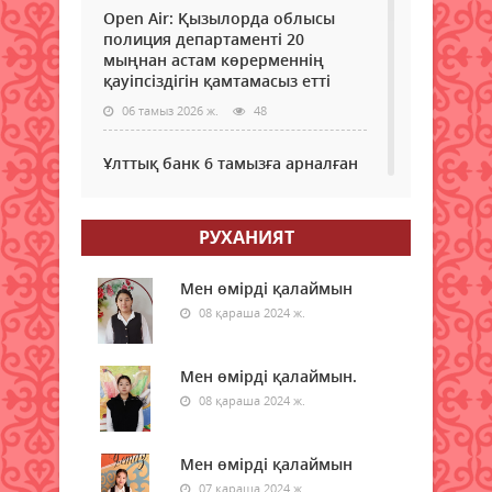
Open Air: Қызылорда облысы
полиция департаменті 20
мыңнан астам көрерменнің
қауіпсіздігін қамтамасыз етті
06 тамыз 2026 ж.
48
Ұлттық банк 6 тамызға арналған
валюта бағамын жариялады
06 тамыз 2026 ж.
47
РУХАНИЯТ
Дауыл, жаңбыр: Еліміздің
бірнеше өңірінде ауа райына
Мен өмірді қалаймын
байланысты ескерту жасалды
08 қараша 2024 ж.
06 тамыз 2026 ж.
49
Мен өмірді қалаймын.
Бұршақ, дауыл: Еліміздің 16
08 қараша 2024 ж.
өңірінде дауылды ескерту
жарияланды
06 тамыз 2026 ж.
Мен өмірді қалаймын
48
07 қараша 2024 ж.