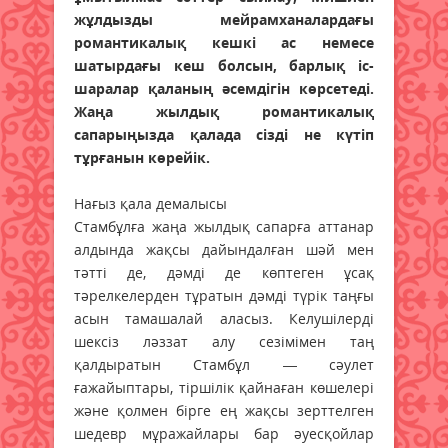
жұлдызды мейрамханалардағы
романтикалық кешкі ас немесе
шатырдағы кеш болсын, барлық іс-
шаралар қаланың әсемдігін көрсетеді.
Жаңа жылдық романтикалық
сапарыңызда қалада сізді не күтіп
тұрғанын көрейік.
Нағыз қала демалысы
Стамбұлға жаңа жылдық сапарға аттанар
алдында жақсы дайындалған шәй мен
тәтті де, дәмді де көптеген ұсақ
тәрелкелерден тұратын дәмді түрік таңғы
асын тамашалай аласыз. Келушілерді
шексіз ләззат алу сезімімен таң
қалдыратын Стамбұл — сәулет
ғажайыптары, тіршілік қайнаған көшелері
және қолмен бірге ең жақсы зерттелген
шедевр мұражайлары бар әуесқойлар