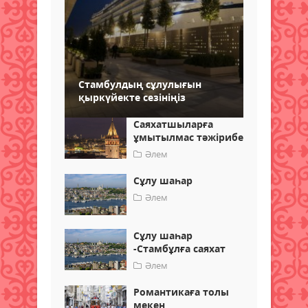
Стамбулдың сұлулығын
қыркүйекте сезініңіз
Саяхатшыларға
ұмытылмас тәжірибе
Әлем
Сұлу шаһар
Әлем
Сұлу шаһар
-Стамбұлға саяхат
Әлем
Романтикаға толы
мекен