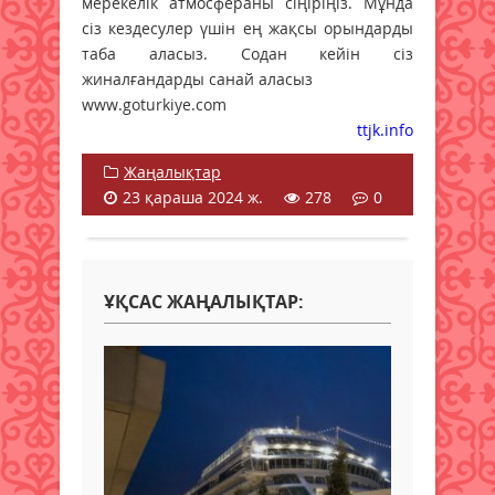
мерекелік атмосфераны сіңіріңіз. Мұнда
сіз кездесулер үшін ең жақсы орындарды
таба аласыз. Содан кейін сіз
жиналғандарды санай аласыз
www.goturkiye.com
ttjk.info
Жаңалықтар
23 қараша 2024 ж.
278
0
ҰҚСАС ЖАҢАЛЫҚТАР: