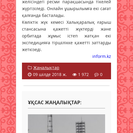
желісіндегі ресми парақшасында тікелей
жүргізіледі. Онлайн ұшырылымға екі сағат
қалғанда басталады.
Көліктік жүк кемесі Халықаралық ғарыш
стансасына қажетті жүктерді және
орбитада жұмыс істеп жатқан екі
экспедицияға тіршілікке қажетті заттарды
жеткізеді.
inform.kz
Жаңалықтар
09 шілде 2018 ж.
1 972
0
ҰҚСАС ЖАҢАЛЫҚТАР: