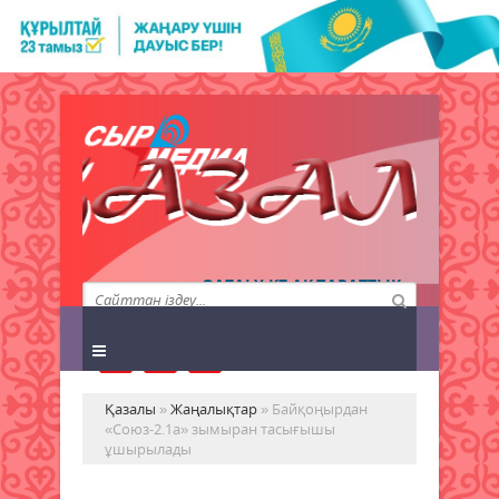
QAZALY.KZ АҚПАРАТТЫҚ
АГЕНТТІГІ
Қазалы
»
Жаңалықтар
» Байқоңырдан
«Союз-2.1а» зымыран тасығышы
ұшырылады