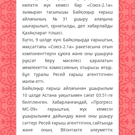
көліктік жүк кемесі бар «Союз-2.1а»
зымыран тасығышы Байқоңыр ғарыш
айлағының №31 ұшыру алаңына
шығарылып, орнатылды, деп хабарлайды
ҚазАқпарат тілшісі.
Бүгін, 9 шілде күні Байқоңырда ғарыштық
мақсаттағы «Союз-2.1а» ракетасына отын
компоненттерін құюға және оны ұшыруға
рұқсат беру мәселесі қаралатын
мемлекеттік комиссияның отырысы өтеді.
Бұл туралы Ресей ғарыш агенттігінен
мәлім етті.
Байқоңыр ғарыш айлағынан ұшырылым
10 шілде Астана уақытымен сағат 03.51-ге
белгіленген. Хабарланғандай, «Прогресс
МС-09» ғарыштық жүк кемесін
ұшырылымға дайындау және оны ұшыру
сәттері Ресей ғарыш агенттігінің сайтында
және оның ВКонтакте әлеуметтік