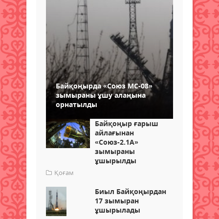
Байқоңырда «Союз MС-08»
зымыраны ұшу алаңына
орнатылды
Байқоңыр ғарыш
айлағынан
«Союз-2.1А»
зымыраны
ұшырылды
Қоғам
Биыл Байқоңырдан
17 зымыран
ұшырылады