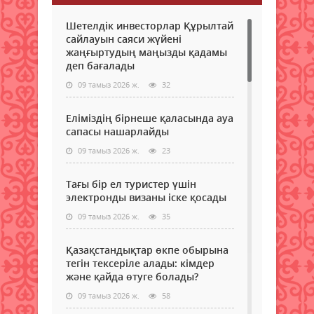
Шетелдік инвесторлар Құрылтай
сайлауын саяси жүйені
жаңғыртудың маңызды қадамы
деп бағалады
09 тамыз 2026 ж.
32
Еліміздің бірнеше қаласында ауа
сапасы нашарлайды
09 тамыз 2026 ж.
23
Тағы бір ел туристер үшін
электронды визаны іске қосады
09 тамыз 2026 ж.
35
Қазақстандықтар өкпе обырына
тегін тексеріле алады: кімдер
және қайда өтуге болады?
09 тамыз 2026 ж.
58