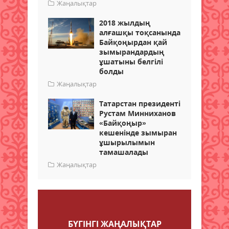
Жаңалықтар
2018 жылдың
алғашқы тоқсанында
Байқоңырдан қай
зымырандардың
ұшатыны белгілі
болды
Жаңалықтар
Татарстан президенті
Рустам Минниханов
«Байқоңыр»
кешенінде зымыран
ұшырылымын
тамашалады
Жаңалықтар
Пікір қалдыру
БҮГІНГI ЖАҢАЛЫҚТАР