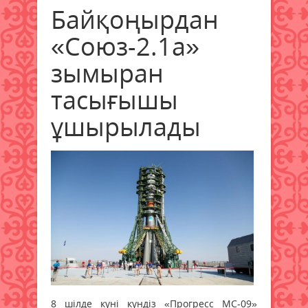
Байқоңырдан
«Союз-2.1а»
зымыран
тасығышы
ұшырылады
8 шілде күні күндіз «Прогресс МС-09»