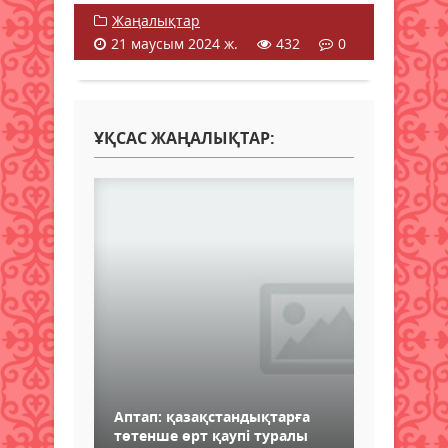
Жаңалықтар
21 маусым 2024 ж.
432
0
ҰҚСАС ЖАҢАЛЫҚТАР:
Аптап: қазақстандықтарға
төтенше өрт қаупі туралы