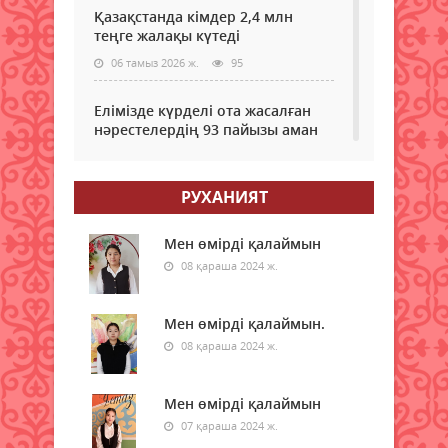
Қазақстанда кімдер 2,4 млн
теңге жалақы күтеді
06 тамыз 2026 ж.
95
Елімізде күрделі ота жасалған
нәрестелердің 93 пайызы аман
қалып жатыр – ДСМ
06 тамыз 2026 ж.
90
РУХАНИЯТ
Еріктілер еңбегі бағаланады:
ЖОО-ға қабылдауда ескеріледі
Мен өмірді қалаймын
08 қараша 2024 ж.
06 тамыз 2026 ж.
93
Enbek.kz: Қазақстанда жұмыс
Мен өмірді қалаймын.
іздеушілер саны өсіп жатыр
08 қараша 2024 ж.
06 тамыз 2026 ж.
107
Мен өмірді қалаймын
Доллар үздік ондыққа "әрең"
07 қараша 2024 ж.
ілінді: Әлемдегі ең қымбат