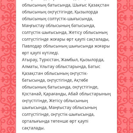
облысының батысында, Шығыс Қазақстан
облысының оңтүстігінде, Қызылорда
облысының солтүстік-шығысында,
Маңғыстау облысының батысында,
солтүстік-шығысында, Жетісу облысының
солтүстігінде жоғары өрт қаупі сақталады,
Павлодар облысының шығысында жоғары
өрт қаупі күтіледі.
Атырау, Түркістан, Жамбыл, Қызылорда,
Алматы, Ұлытау облыстарында, Батыс
Қазақстан облысының оңтүстік-
батысында, оңтүстігінде, Ақтөбе
облысының батысында, оңтүстігінде,
Қостанай, Қарағанды, Абай
облыстарының
оңтүстігінде, Жетісу облысының
шығысында, Маңғыстау облысының
солтүстігінде, оңтүстік-шығысында,
орталығында төтенше өрт қаупі
сақталады.