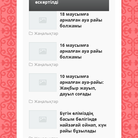
ескертілді
18 маусымға
арналған ауа райы
болжамы
Жаңалықтар
16 маусымға
арналған ауа райы
болжамы
Жаңалықтар
10 маусымға
арналған ауа-райы:
Жаңбыр жауып,
дауыл соғады
Жаңалықтар
Бүгін еліміздің
басым бөлігінде
найзағай ойнап, күн
райы бұзылады