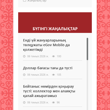
Жаңалықтар
Пікір қалдыру
БҮГІНГI ЖАҢАЛЫҚТАР
Енді үй жануарларының
төлқұжаты eGov Mobile-да
қолжетімді
06 тамыз 2026 ж.
100
Доллар бағасы тағы да түсті
06 тамыз 2026 ж.
105
Бейтаныс нөмірден қоңырау
түсті: коллектор мен алаяқты
қалай ажыратамыз
06 тамыз 2026 ж.
96