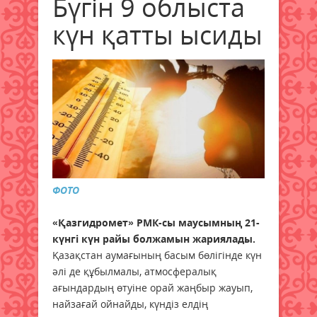
Бүгін 9 облыста
күн қатты ысиды
ФОТО
«Қазгидромет» РМК-сы маусымның 21-
күнгі күн райы болжамын жариялады.
Қазақстан аумағының басым бөлігінде күн
әлі де құбылмалы, атмосфералық
ағындардың өтуіне орай жаңбыр жауып,
найзағай ойнайды, күндіз елдің