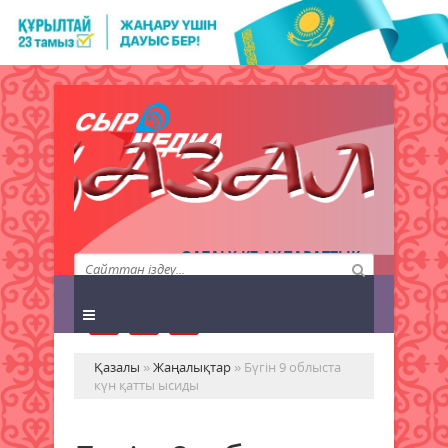
QAZALY.KZ АҚПАРАТТЫҚ
АГЕНТТІГІ
Қазалы
»
Жаңалықтар
» Бүгін 9 облыста
күн қатты ысиды