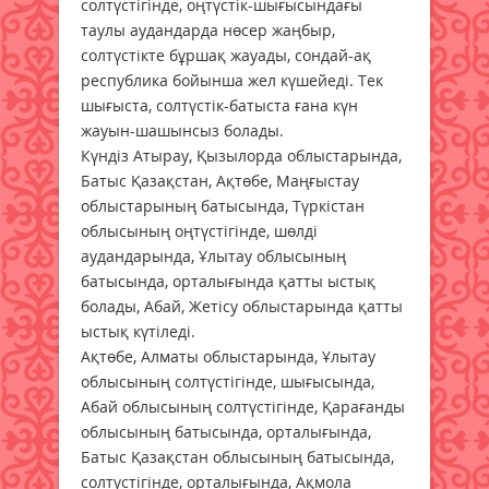
солтүстігінде, оңтүстік-шығысындағы
таулы аудандарда нөсер жаңбыр,
солтүстікте бұршақ жауады, сондай-ақ
республика бойынша жел күшейеді. Тек
шығыста, солтүстік-батыста ғана күн
жауын-шашынсыз болады.
Күндіз Атырау, Қызылорда облыстарында,
Батыс Қазақстан, Ақтөбе, Маңғыстау
облыстарының батысында, Түркістан
облысының оңтүстігінде, шөлді
аудандарында, Ұлытау облысының
батысында, орталығында қатты ыстық
болады, Абай, Жетісу облыстарында қатты
ыстық күтіледі.
Ақтөбе, Алматы облыстарында, Ұлытау
облысының солтүстігінде, шығысында,
Абай облысының солтүстігінде, Қарағанды
облысының батысында, орталығында,
Батыс Қазақстан облысының батысында,
солтүстігінде, орталығында, Ақмола