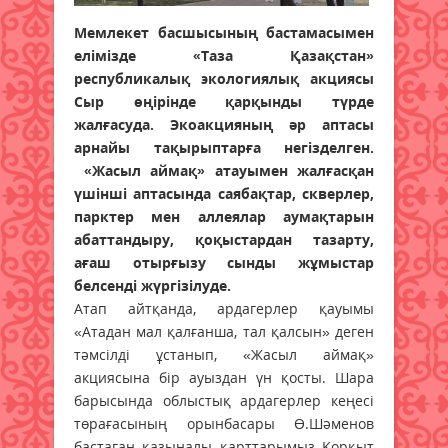
Мемлекет басшысының бастамасымен
елімізде «Таза Қазақстан»
республикалық экологиялық акциясы
Сыр өңірінде қарқынды түрде
жалғасуда. Экоакцияның әр аптасы
арнайы тақырыптарға негізделген.
«Жасыл аймақ» атауымен жалғасқан
үшінші аптасында саябақтар, скверлер,
парктер мен аллеялар аумақтарын
абаттандыру, қоқыстардан тазарту,
ағаш отырғызу сынды жұмыстар
белсенді жүргізілуде.
Атап айтқанда, ардагерлер қауымы
«Атадан мал қалғанша, тал қалсын» деген
тәмсілді ұстанып, «Жасыл аймақ»
акциясына бір ауыздан үн қосты. Шара
барысында облыстық ардагерлер кеңесі
төрағасының орынбасары Ө.Шәменов
бастаған қазыналы қарттарымыз Қорқыт