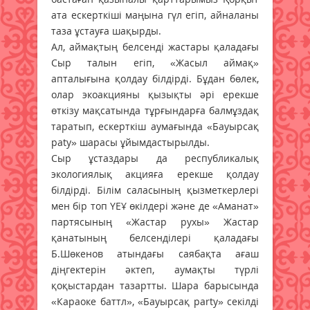
ата ескерткіші маңына гүл егіп, айналаны
таза ұстауға шақырды.
Ал, аймақтың белсенді жастары қаладағы
Сыр талын егіп, «Жасыл аймақ»
апталығына қолдау білдірді. Бұдан бөлек,
олар экоакцияны қызықты әрі ерекше
өткізу мақсатында тұрғындарға балмұздақ
таратып, ескерткіш аумағында «Бауырсақ
paty» шарасы ұйымдастырылды.
Сыр ұстаздары да республикалық
экологиялық акцияға ерекше қолдау
білдірді. Білім саласының қызметкерлері
мен бір топ ҮЕҰ өкілдері және де «Аманат»
партясының «Жастар рухы» Жастар
қанатының белсенділері қаладағы
Б.Шөкенов атындағы саябақта ағаш
діңгектерін әктеп, аумақты түрлі
қоқыстардан тазартты. Шара барысында
«Караоке баттл», «Бауырсақ party» секілді