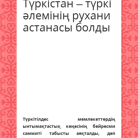
Түркістан – түркі
әлемінің рухани
астанасы болды
Түркітілдес мемлекеттердің
ынтымақтастық кеңесінің бейресми
саммиті табысты аяқталды, деп