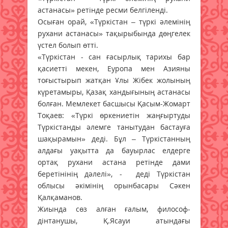
астанасы» ретінде ресми белгіленді.
Осыған орай, «Түркістан – түркі әлемінің
рухани астанасы» тақырыбында дөңгелек
үстел болып өтті.
«Түркістан - сан ғасырлық тарихы бар
қасиетті мекен, Еуропа мен Азияны
тоғыстырып жатқан Ұлы Жібек жолының
күретамыры, Қазақ хандығының астанасы
болған. Мемлекет басшысы Қасым-Жомарт
Тоқаев: «Түркі өркениетін жаңғыртуды
Түркістанды әлемге танытудан бастауға
шақырамын» деді. Бұл – Түркістанның
алдағы уақытта да бауырлас елдерге
ортақ рухани астана ретінде дами
беретінінің дәлелі», - деді Түркістан
облысы әкімінің орынбасары Сәкен
Қалқаманов.
Жиында сөз алған ғалым, философ-
дінтанушы, Қ.Ясауи атындағы