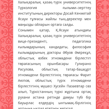
Халықаралық қазақ-түрік университетінің
Түркология ғылыми–зерттеу
институтының директоры Досай Кенжетай
Ясауи тұлғасы жайлы тың-деректер мен
маңызды ойларын ортаға салды.
Сонымен қатар, Қ.Ясауи атындағы
Халықаралық қазақ-түрік университетінің
вице-президенті, педагогика
ғылымдарының кандидаты, философия
ғылымдарының докторы Әбуов Әміреқұл,
облыстық өзбек этномәдени бірлестігі
төрағасының орынбасары Гулирано
Расулова, облыстық татар-башқұрт
этномәдени бірлестігінің төрағасы Фарит
Аюпов, облыстық түрік этномәдени
бірлестігінің мүшесі Хусейн Пазаевтар сөз
алып, Түркістанның түркі жұртына ортақ
рухани астана ретінде дамуы түбі бір
бауырлас елдердің ынтымақ-бірлігінің
артуына ықпал ететінін жеткізді.