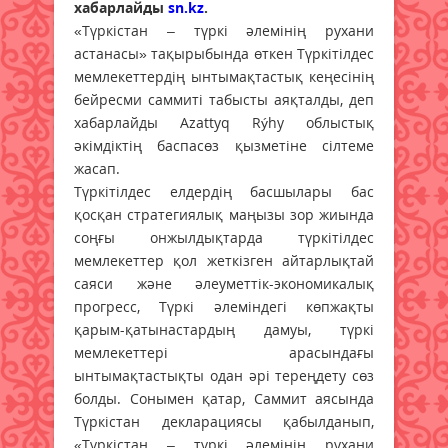
хабарлайды
sn.kz
.
«Түркістан – түркі әлемінің рухани
астанасы» тақырыбында өткен Түркітілдес
мемлекеттердің ынтымақтастық кеңесінің
бейресми саммиті табысты аяқталды, деп
хабарлайды Azattyq Rýhy облыстық
әкімдіктің баспасөз қызметіне сілтеме
жасап.
Түркітілдес елдердің басшылары бас
қосқан стратегиялық маңызы зор жиында
соңғы онжылдықтарда түркітілдес
мемлекеттер қол жеткізген айтарлықтай
саяси және әлеуметтік-экономикалық
прогресс, Түркі әлеміндегі көпжақты
қарым-қатынастардың дамуы, түркі
мемлекеттері арасындағы
ынтымақтастықты одан әрі тереңдету сөз
болды. Сонымен қатар, Саммит аясында
Түркістан декларациясы қабылданып,
«Түркістан – түркі әлемінің рухани