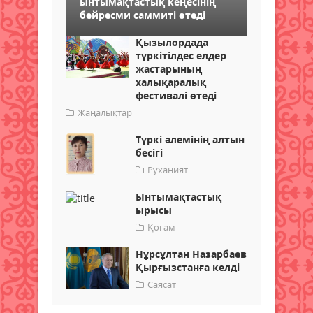
ынтымақтастық кеңесінің
бейресми саммиті өтеді
Қызылордада
түркітілдес елдер
жастарының
халықаралық
фестивалі өтеді
Жаңалықтар
Түркі әлемінің алтын
бесігі
Руханият
Ынтымақтастық
ырысы
Қоғам
Нұрсұлтан Назарбаев
Қырғызстанға келді
Саясат