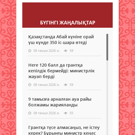
Пікір қалдыру
БҮГІНГI ЖАҢАЛЫҚТАР
Қазақстанда Абай күніне орай
үш күнде 350 іс-шара өтеді
08 тамыз 2026 ж.
59
Неге 120 балл да грантқа
кепілдік бермейді: министрлік
жауап берді
08 тамыз 2026 ж.
59
9 тамызға арналған ауа райы
болжамы жарияланды
08 тамыз 2026 ж.
55
Грантқа түсе алмасаңыз, не істеу
керек? Бұрынғы министр кеңес