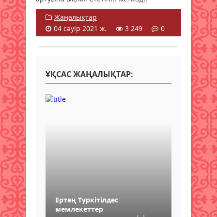
Жаңалықтар
04 сәуір 2021 ж.
3 249
0
ҰҚСАС ЖАҢАЛЫҚТАР:
Ертең Түркітілдес
мемлекеттер