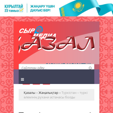
QAZALY.KZ АҚПАРАТТЫҚ
АГЕНТТІГІ
Қазалы
»
Жаңалықтар
» Түркістан – түркі
әлемінің рухани астанасы болды