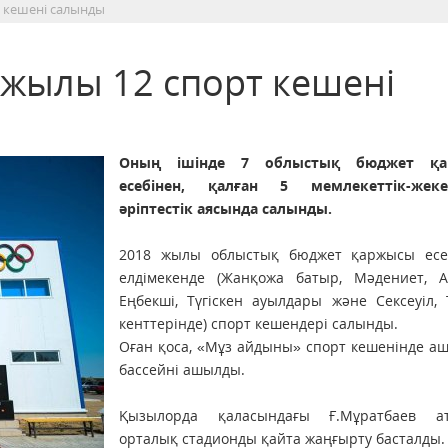
 кешені салынды
жылы 12 спорт кешені
Оның ішінде 7 облыстық бюджет қа
есебінен, қалған 5 мемлекеттік-жеке
әріптестік аясында салынды.
2018 жылы облыстық бюджет қаржысы есе
елдімекенде (Жанқожа батыр, Мәдениет, А
Еңбекші, Түгіскен ауылдары және Сексеуіл,
кенттерінде) спорт кешендері салынды.
Оған қоса, «Мұз айдыны» спорт кешенінде а
бассейні ашылды.
Қызылорда қаласындағы Ғ.Мұратбаев а
орталық стадионды қайта жаңғырту басталды.