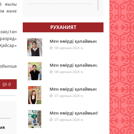
18 жылы
лем және
Қазақстанның бірқатар
өңірлеріне аптап ыстық
қайта оралады -
РУХАНИЯТ
синоптиктер
зақстан
 разряд»
08 тамыз 2026 ж.
28
Мен өмірді қалаймын
Қайсар»
08 қараша 2024 ж.
Елімізде бір тәулікте үш
орман өрті тіркелді
Мен өмірді қалаймын.
бойынша
08 тамыз 2026 ж.
45
08 қараша 2024 ж.
Синоптиктер Астана мен
0
Алматыда аптап ыстық
Мен өмірді қалаймын
болатынын ескертті
07 қараша 2024 ж.
08 тамыз 2026 ж.
47
Мен өмірді қалаймын!
Қазақстанда 7 тамызда үш
орман өрті тіркелді
07 қараша 2024 ж.
ия
08 тамыз 2026 ж.
51