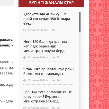
БҮГІНГI ЖАҢАЛЫҚТАР
Қазақстанда Абай күніне
орай үш күнде 350 іс-шара
өтеді
08 тамыз 2026 ж.
24
ражаты
Неге 120 балл да грантқа
меншік
кепілдік бермейді:
министрлік жауап берді
08 тамыз 2026 ж.
25
бінен 7
қжарма,
9 тамызға арналған ауа райы
 Төретам
болжамы жарияланды
08 тамыз 2026 ж.
26
шық жүзу
Грантқа түсе алмасаңыз, не
істеу керек? Бұрынғы
тындағы
министр кеңес берді
08 тамыз 2026 ж.
32