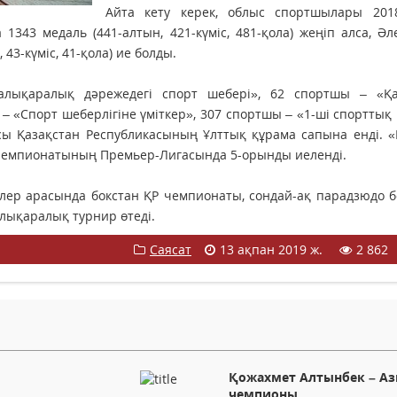
Айта кету керек, облыс спортшылары 20
343 медаль (441-алтын, 421-күміс, 481-қола) жеңіп алса, Ә
43-күміс, 41-қола) ие болды.
алықаралық дәрежедегі спорт шебері», 62 спортшы – «Қа
– «Спорт шеберлігіне үміткер», 307 спортшы – «1-ші cпорттық
ы Қазақстан Республикасының Ұлттық құрама сапына енді. «
Чемпионатының Премьер-Лигасында 5-орынды иеленді.
лер арасында бокстан ҚР чемпионаты, сондай-ақ парадзюдо 
лықаралық турнир өтеді.
Саясат
13 ақпан 2019 ж.
2 862
Қожахмет Алтынбек – Аз
чемпионы