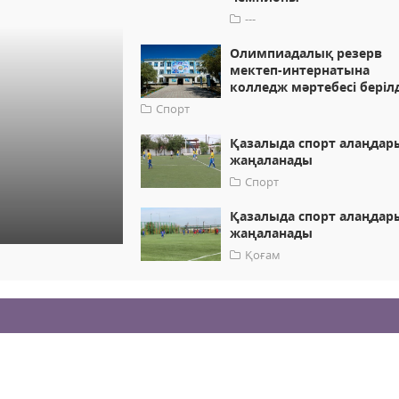
---
Олимпиадалық резерв
мектеп-интернатына
колледж мәртебесі беріл
Спорт
Қазалыда спорт алаңдар
жаңаланады
Спорт
Қазалыда спорт алаңдар
жаңаланады
Қоғам