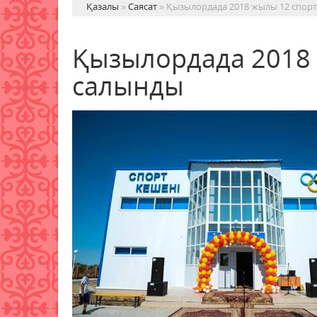
Қазалы
»
Саясат
» Қызылордада 2018 жылы 12 спорт
Қызылордада 2018 
салынды