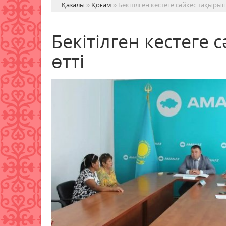
Қазалы
»
Қоғам
» Бекітілген кестеге сәйкес тақыры
Бекітілген кестеге
өтті