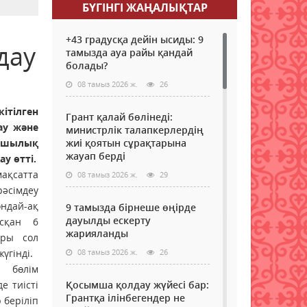
БҮГІНГI ЖАҢАЛЫҚТАР
+43 градусқа дейін ысиды: 9
дау
тамызда ауа райы қандай
болады?
08 тамыз 2026 ж.
26
ітілген
Грант қалай бөлінеді:
ау және
министрлік талапкерлердің
ашылық
жиі қоятын сұрақтарына
жауап берді
у өтті.
мақсатта
08 тамыз 2026 ж.
29
әсімдеу
дай-ақ
9 тамызда бірнеше өңірде
дауылды ескерту
асқан 6
жарияланды
ары сол
үгінді.
08 тамыз 2026 ж.
26
 бөлім
е тиісті
Қосымша қолдау жүйесі бар:
Грантқа ілінбегендер не
 беріліп