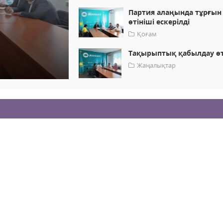
Партия алаңында тұрғын
өтініші ескерілді
Қоғам
Тақырыптық қабылдау өт
Жаңалықтар