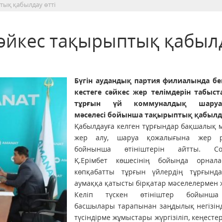
птық қабылдау өтті
 сәйкес тақырыптық қабыл
Бүгін аудандық партия филиалында бек
кестеге сәйкес жер телімдерін табыст
тұрғын үй коммуналдық шару
мәселесі бойынша тақырыптық қабылда
Қабылдауға келген тұрғындар бақшалық 
жер алу, шаруа қожалығына жер р
бойнынша өтініштерін айтты. Сон
Қ.Ерімбет көшесінің бойында орнал
көпқабатты тұрғын үйлердің тұрғынд
аумаққа қатысты бірқатар мәселелермен ж
Келіп түскен өтініштер бойынша
басшылары тарапынан заңдылық негізінд
түсіндірме жұмыстары жүргізіліп, кеңестер