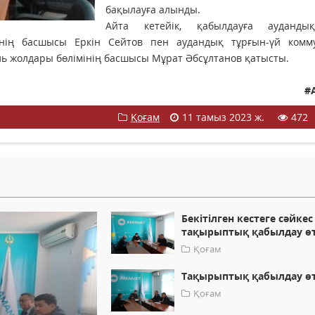
бақылауға алынды.
Айта кетейік, қабылдауға ауданд
нің басшысы Еркін Сейтов пен аудандық тұрғын-үй комм
ь жолдары бөлімінің басшысы Мұрат Әбсұлтанов қатысты.
#
Қоғам
11 тамыз 2023 ж.
472
Бекітілген кестеге сәйкес
тақырыптық қабылдау өт
Қоғам
Тақырыптық қабылдау өт
Қоғам