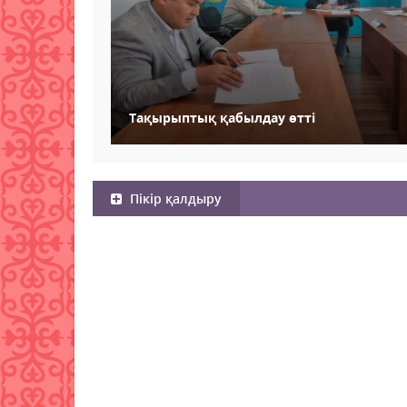
Тақырыптық қабылдау өтті
Пікір қалдыру