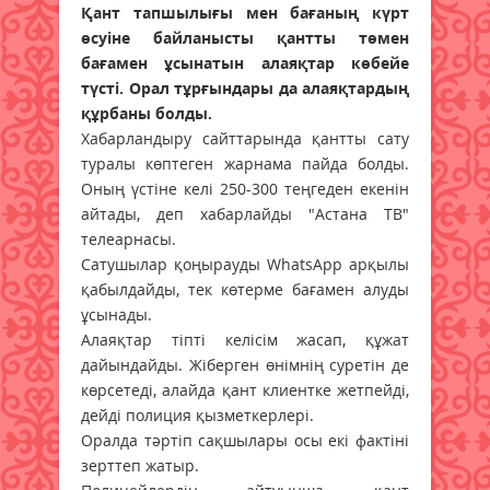
Қант тапшылығы мен бағаның күрт
өсуіне байланысты қантты төмен
бағамен ұсынатын алаяқтар көбейе
түсті. Орал тұрғындары да алаяқтардың
құрбаны болды.
Хабарландыру сайттарында қантты сату
туралы көптеген жарнама пайда болды.
Оның үстіне келі 250-300 теңгеден екенін
айтады, деп хабарлайды "Астана ТВ"
телеарнасы.
Сатушылар қоңырауды WhatsApp арқылы
қабылдайды, тек көтерме бағамен алуды
ұсынады.
Алаяқтар тіпті келісім жасап, құжат
дайындайды. Жіберген өнімнің суретін де
көрсетеді, алайда қант клиентке жетпейді,
дейді полиция қызметкерлері.
Оралда тәртіп сақшылары осы екі фактіні
зерттеп жатыр.