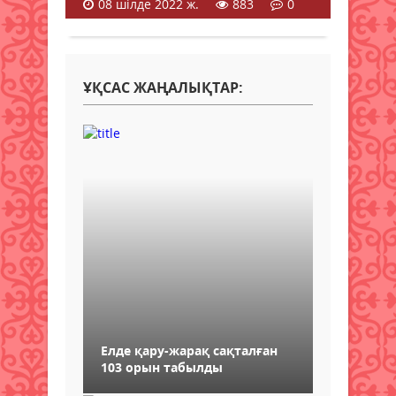
08 шілде 2022 ж.
883
0
ҰҚСАС ЖАҢАЛЫҚТАР:
Елде қару-жарақ сақталған
103 орын табылды