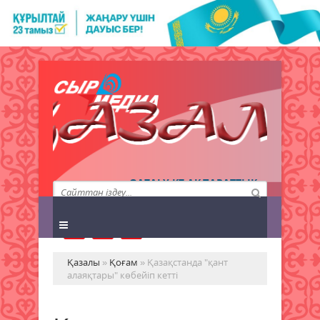
QAZALY.KZ АҚПАРАТТЫҚ
АГЕНТТІГІ
Қазалы
»
Қоғам
» Қазақстанда "қант
алаяқтары" көбейіп кетті