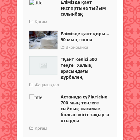
Елімізде қант
экспортына тыйым
салынбақ
Қоғам
Елімізде қант қоры –
90 мың тонна
Экономика
"Қант келісі 500
теңге" Халық
арасындағы
дүрбелең
Жаңалықтар
Астанада сүйіктісіне
700 мың теңгеге
сыйлық жасамақ
болған жігіт тақырға
отырды
Қоғам