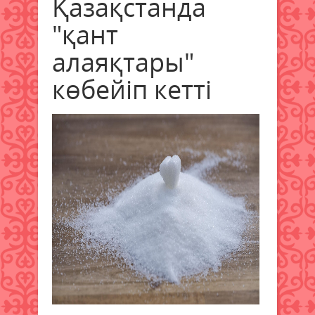
Қазақстанда
"қант
алаяқтары"
көбейіп кетті