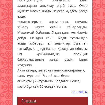
Полицейлердің айтуынша, қант
алаяқтарын анықтау оңай емес. Олар
мұқият жасырынады немесе мүлдем басқа
елде.
"Клиенттермен әңгімелесіп, соманы
жіберу қажет екенін хабарлайды.
Мекенжай бойынша 5 қап қант жеткіземіз
дейді. Осыдан кейін біздің тұрғындар
ақша жібереді, ал алаяқтар бұғаттап
тастайды", - деді Батыс Қазақстан облысы
ПД криминалдық полиция
басқармасының жедел уәкілі Ілияс
Мұқанов.
Айта кетері, интернет алаяқтықтарының
саны күрт өсті. Егер 5 жыл бұрын
аймақтың 26 тұрғынын алдаған болса,
қазір бұл сан 20 еседен астам.
sputnik.kz
Қоғам