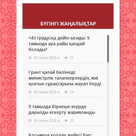
Пікір қалдыру
БҮГІНГI ЖАҢАЛЫҚТАР
+43 градусқа дейін ысиды: 9
тамызда ауа райы қандай
болады?
08 тамыз 2026 ж.
25
Грант қалай бөлінеді:
министрлік талапкерлердің жиі
қоятын сұрақтарына жауап берді
08 тамыз 2026 ж.
29
9 тамызда бірнеше өңірде
дауылды ескерту жарияланды
08 тамыз 2026 ж.
25
Қосымша қолдау жүйесі бар: