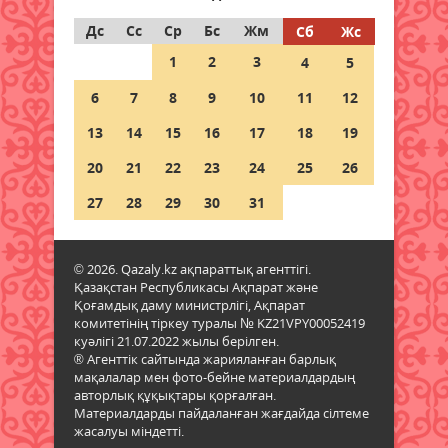
Дс
Сс
Ср
Бс
Жм
Сб
Жс
Дауыл, жаңбыр: Еліміздің
1
2
3
4
5
бірнеше өңірінде ауа райына
байланысты ескерту жасалды
6
7
8
9
10
11
12
06 тамыз 2026 ж.
79
13
14
15
16
17
18
19
Бұршақ, дауыл: Еліміздің 16
20
21
22
23
24
25
26
өңірінде дауылды ескерту
жарияланды
27
28
29
30
31
06 тамыз 2026 ж.
80
© 2026. Qazaly.kz ақпараттық агенттігі.
6 тамызға валюта бағамы
Қазақстан Республикасы Ақпарат және
06 тамыз 2026 ж.
78
Қоғамдық даму министрлігі, Ақпарат
комитетінің тіркеу туралы № KZ21VPY00052419
куәлігі 21.07.2022 жылы берілген.
Синоптиктер Қазақстанның екі
® Агенттік сайтында жарияланған барлық
қаласында ауа сапасы
мақалалар мен фото-бейне материалдардың
нашарлауы мүмкін екенін
авторлық құқықтары қорғалған.
ескертті
Материалдарды пайдаланған жағдайда сілтеме
жасалуы міндетті.
06 тамыз 2026 ж.
78