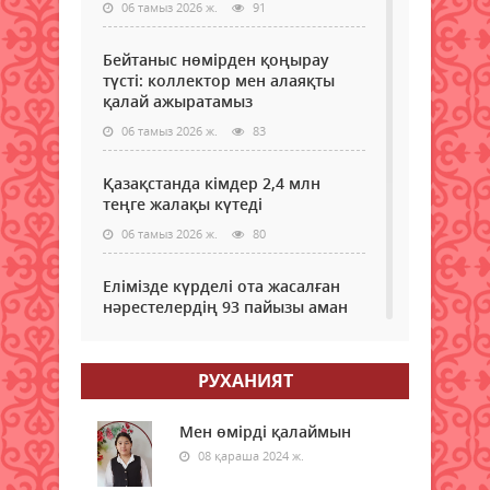
–
06 тамыз 2026 ж.
91
жан
8;ж
қамт
–
етуг
Бейтаныс нөмірден қоңырау
7;қы
бағы
түсті: коллектор мен алаяқты
жалғ
Фото
қалай ажыратамыз
–...
©
06 тамыз 2026 ж.
83
isto
мұн
Қазақстанда кімдер 2,4 млн
өнім
теңге жалақы күтеді
эксп
қойы
06 тамыз 2026 ж.
80
шект
ұзар
Елімізде күрделі ота жасалған
мүмк
нәрестелердің 93 пайызы аман
Энер
қалып жатыр – ДСМ
мини
«Қаз
06 тамыз 2026 ж.
76
Респ
РУХАНИЯТ
аума
Еріктілер еңбегі бағаланады:
мұна
ЖОО-ға қабылдауда ескеріледі
Мен өмірді қалаймын
08 қараша 2024 ж.
06 тамыз 2026 ж.
80