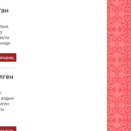
ған
Мемлекеттік білім гранты
иегерлерінің тізімі жария
болды
ұқық
07 тамыз 2026 ж.
78
лу
ақты
сында
Қазақстанда 589 дәрілік
препараттың бағасы
төмендеді
ығырақ
07 тамыз 2026 ж.
81
лген
і
ң алдын
ілген
ғы
ығырақ