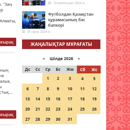
07 тамыз 2026 ж.
76
14 желтоқсан 2024 ж.
. “Заң
ар
7 тамыздағы сауда
Футболдан Қазақстан
қорытындысы: доллар
құрамасының бас
 Алматы,
бағамы қайта өсті
бапкері
05 сәуір 2024 ж.
07 тамыз 2026 ж.
73
ығырақ
ЖАҢАЛЫҚТАР МҰРАҒАТЫ
Мектеп формасына қандай
талап қойылады?
Министрлік жауап берді
«
Шілде 2026
»
07 тамыз 2026 ж.
81
Дс
Сс
Ср
Бс
Жм
Сб
Жс
ының
не
1
2
3
4
5
1 қыркүйектен бастап
калық
Қазақстанға көлік әкелу
ы
6
7
8
9
10
11
12
талаптары қатаңдайды
тық...
13
14
15
16
17
18
19
07 тамыз 2026 ж.
79
20
21
22
23
24
25
26
Дәрігер анемияның
ығырақ
жасырын белгілерін атады
27
28
29
30
31
07 тамыз 2026 ж.
81