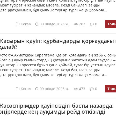
құқықтарын өрескел бұзып қана қоймай, тұтас бір ұлттың қауіпсі
сызат түсіретін жаһандық мәселе. Көзді бақылап, заңды
қатаңдатқанымен, бұл қылмыс түрі әр түрлі жаңа формаға...
Қоғам
09 шілде 2026 ж.
267
0
Тол
Жасырын қауіп: құрбандарды қорғаудағы
қалай?
Фото ©А.Ахметқазы Сараптама Қазіргі қоғамдағы ең жабық, сон
бірге ең ауыр қылмыстардың қатарына жататын адам саудасы –
құқықтарын өрескел бұзып қана қоймай, тұтас бір ұлттың қауіпсі
сызат түсіретін жаһандық мәселе. Көзді бақылап, заңды
қатаңдатқанымен, бұл қылмыс түрі әр түрлі жаңа формаға...
Қоғам
09 шілде 2026 ж.
473
0
Тол
Жасөспірімдер қауіпсіздігі басты назарда:
өңірлерде кең ауқымды рейд өткізілді