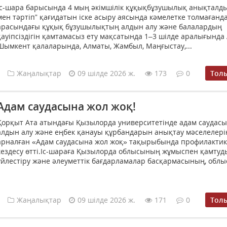
Іс-шара барысында 4 мың әкімшілік құқықбұзушылық анықталды
мен тәртіп” қағидатын іске асыру аясында кәмелетке толмағанд
арасындағы құқық бұзушылықтың алдын алу және балалардың
қауіпсіздігін қамтамасыз ету мақсатында 1–3 шілде аралығында
Шымкент қалаларында, Алматы, Жамбыл, Маңғыстау,...
Жаңалықтар
09 шілде 2026 ж.
173
0
Тол
Адам саудасына жол жоқ!
Қорқыт Ата атындағы Қызылорда университетінде адам саудас
алдын алу және еңбек қанауы құрбандарын анықтау мәселелері
арналған «Адам саудасына жол жоқ» тақырыбында профилакти
кездесу өтті.Іс-шараға Қызылорда облысының жұмыспен қамтуд
үйлестіру және әлеуметтік бағдарламалар басқармасының, облыс
Жаңалықтар
09 шілде 2026 ж.
171
0
Тол