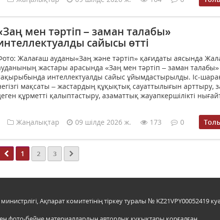
«Заң мен тәртіп – заман талабы»
интеллектуалды сайысы өтті
Фото: Жалағаш ауданы«Заң және тәртіп» қағидаты аясында Жал
ауданының жастары арасында «Заң мен тәртіп – заман талабы»
тақырыбында интеллектуалды сайыс ұйымдастырылды. Іс-шар
негізгі мақсаты – жастардың құқықтық сауаттылығын арттыру, з
деген құрметті қалыптастыру, азаматтық жауапкершілікті нығайт
Жаңалықтар
09 шілде 2026 ж.
173
0
Тол
1
2
3
инистрлігі, Ақпарат комитетінің тіркеу туралы № KZ21VPY00052419 куә
мен фото-бейне материалдардың авторлық құқықтары қорғалған.