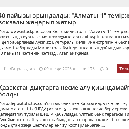
40 пайызы орындалды: "Алматы-1" темір
вокзалы жаңарып жатыр
Фото: www.istockphoto.comКөлік министрлігі "Алматы-1" теміржо
вокзалында құрылыс-монтаж жұмыстары әлі жүріп жатқанын мәлі
– деп хабарлайды Aykin.kz Бұл туралы Көлік министрлігінің басп
қызметі хабарлады.Министрлік бүгінде нысанның дайындық көр
40 пайызға жеткенін жеткізді. Атап айтқанда,...
Жаңалықтар
09 шілде 2026 ж.
176
0
Тол
Қазақстандықтарға несие алу қиындама
болды
Фото:depositphotos.comҰлттық банк пен Қаржы нарығын реттеу
дамыту агенттігі (ҚНРДА) әзірге тұтынушылық несие беру ереже
қатаңдатпау туралы шешім қабылдады. Ұлттық банк төрағасы Т
Сүлейменовтің айтуынша, қабылданған шаралар қажетті нәтиже 
сондықтан жаңа шектеулер енгізу жоспарланбаған,...