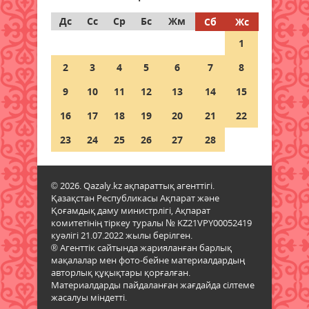
Дс
Сс
Ср
Бс
Жм
Сб
Жс
Дауыл, жаңбыр: Еліміздің
1
бірнеше өңірінде ауа райына
байланысты ескерту жасалды
2
3
4
5
6
7
8
06 тамыз 2026 ж.
87
9
10
11
12
13
14
15
Бұршақ, дауыл: Еліміздің 16
16
17
18
19
20
21
22
өңірінде дауылды ескерту
жарияланды
23
24
25
26
27
28
06 тамыз 2026 ж.
88
© 2026. Qazaly.kz ақпараттық агенттігі.
6 тамызға валюта бағамы
Қазақстан Республикасы Ақпарат және
06 тамыз 2026 ж.
85
Қоғамдық даму министрлігі, Ақпарат
комитетінің тіркеу туралы № KZ21VPY00052419
куәлігі 21.07.2022 жылы берілген.
Синоптиктер Қазақстанның екі
® Агенттік сайтында жарияланған барлық
қаласында ауа сапасы
мақалалар мен фото-бейне материалдардың
нашарлауы мүмкін екенін
авторлық құқықтары қорғалған.
ескертті
Материалдарды пайдаланған жағдайда сілтеме
жасалуы міндетті.
06 тамыз 2026 ж.
85