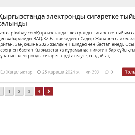
Қырғызстанда электронды сигаретке ты
салынды
Фото: pixabay.comҚырғызстанда электронды сигаретке тыйым с
деп хабарлайды BAQ.KZ.Ел президенті Садыр Жапаров сәйкес за
қойған. Заң күшіне 2025 жылдың 1 шілдесінен бастап енеді. Осы
кезеңнен бастап Қырғызстанға құрамында никотин бар сұйықт
тұратын электронды сигареттерді әкелуге, сондай-ақ...
Жаңалықтар
25 қараша 2024 ж.
399
0
Тол
4
1
2
3