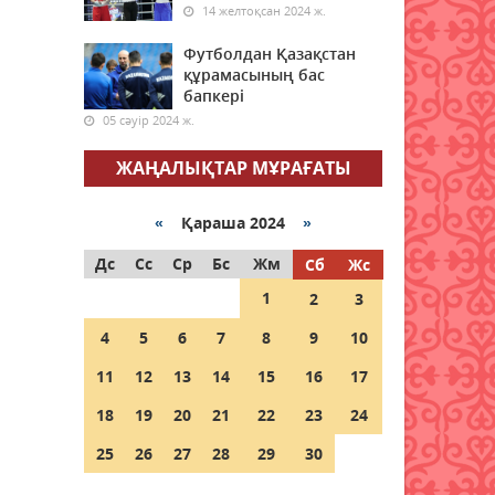
14 желтоқсан 2024 ж.
жаңбыр жауады
05 тамыз 2026 ж.
148
Футболдан Қазақстан
құрамасының бас
бапкері
Қазақстанда Қасым-Жомарт
Тоқаевтың 30 жыл ішінде
05 сәуір 2024 ж.
айтқан ой-тұжырымдары
жинақталған кітап жарық
ЖАҢАЛЫҚТАР МҰРАҒАТЫ
көрді
05 тамыз 2026 ж.
168
«
Қараша 2024
»
Дс
Сс
Ср
Бс
Жм
Рақымшылық: Қазақстанда
Сб
Жс
қанша адам бостандыққа
1
2
3
шықты?
4
5
6
7
8
9
10
05 тамыз 2026 ж.
136
11
12
13
14
15
16
17
Әйел кәсіпкерлерді
қаржыландыруды
18
19
20
21
22
23
24
қадағалайтын платформа
іске қосылды
25
26
27
28
29
30
05 тамыз 2026 ж.
150