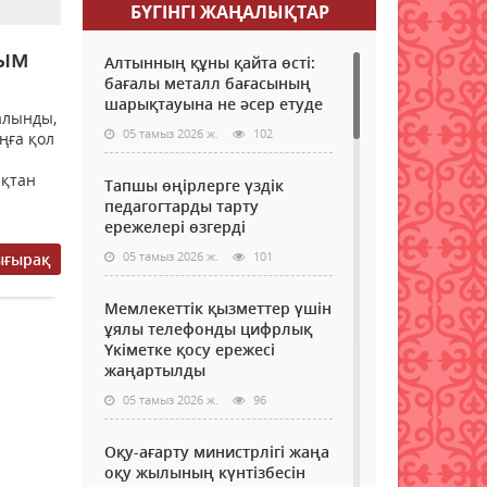
БҮГІНГI ЖАҢАЛЫҚТАР
йым
Алтынның құны қайта өсті:
бағалы металл бағасының
шарықтауына не әсер етуде
алынды,
05 тамыз 2026 ж.
102
ңға қол
ықтан
Тапшы өңірлерге үздік
педагогтарды тарту
ережелері өзгерді
05 тамыз 2026 ж.
101
ығырақ
Мемлекеттік қызметтер үшін
ұялы телефонды цифрлық
Үкіметке қосу ережесі
жаңартылды
05 тамыз 2026 ж.
96
Оқу-ағарту министрлігі жаңа
оқу жылының күнтізбесін