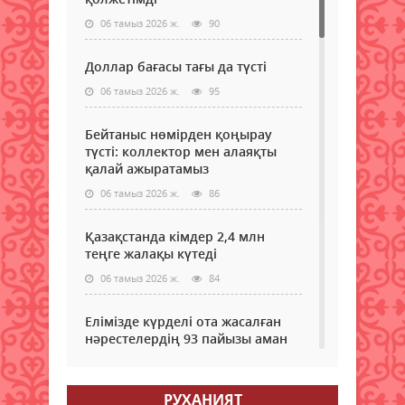
орта
ВВС..
сын
реті
06 тамыз 2026 ж.
90
көпж
дамы
ынты
үшін
Доллар бағасы тағы да түсті
ере
мәрт
06 тамыз 2026 ж.
95
беру
тура
Бейтаныс нөмірден қоңырау
заң
түсті: коллектор мен алаяқты
жоб
қалай ажыратамыз
ұсын
деп
06 тамыз 2026 ж.
86
хаба
BAQ.K
Қазақстанда кімдер 2,4 млн
теңге жалақы күтеді
06 тамыз 2026 ж.
84
Елімізде күрделі ота жасалған
нәрестелердің 93 пайызы аман
қалып жатыр – ДСМ
06 тамыз 2026 ж.
79
РУХАНИЯТ