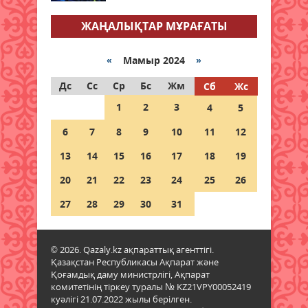
ЖАҢАЛЫҚТАР МҰРАҒАТЫ
Ұлттық банк 6 тамызға арналған
валюта бағамын жариялады
«
Мамыр 2024
»
06 тамыз 2026 ж.
81
Дс
Сс
Ср
Бс
Жм
Сб
Жс
Дауыл, жаңбыр: Еліміздің
1
2
3
4
5
бірнеше өңірінде ауа райына
байланысты ескерту жасалды
6
7
8
9
10
11
12
06 тамыз 2026 ж.
81
13
14
15
16
17
18
19
Бұршақ, дауыл: Еліміздің 16
20
21
22
23
24
25
26
өңірінде дауылды ескерту
жарияланды
27
28
29
30
31
06 тамыз 2026 ж.
83
© 2026. Qazaly.kz ақпараттық агенттігі.
6 тамызға валюта бағамы
Қазақстан Республикасы Ақпарат және
06 тамыз 2026 ж.
80
Қоғамдық даму министрлігі, Ақпарат
комитетінің тіркеу туралы № KZ21VPY00052419
куәлігі 21.07.2022 жылы берілген.
Синоптиктер Қазақстанның екі