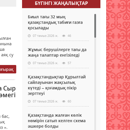
БҮГІНГI ЖАҢАЛЫҚТАР
Биыл тағы 32 мың
қазақстандық табиғи газға
қосылады
07 тамыз 2026 ж.
46
ылған
қанына
нша
Жұмыс берушілерге тағы да
 аяқ су
жаңа талаптар енгізіледі
07 тамыз 2026 ж.
57
ығырақ
Қазақстандықтар Құрылтай
сайлауынан жақсылық
а Сыр
күтеді – қоғамдық пікір
зерттеуі
өмегі
07 тамыз 2026 ж.
60
Қазақстанда жалған көлік
 бас,
нөмірін сатып келген схема
лық
әшкере болды
з ».