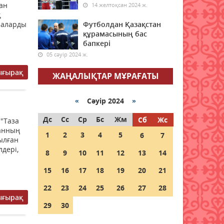
07 тамыз 2026 ж.
58
қан
14 желтоқсан 2024 ж.
қ
лаларды
Футболдан Қазақстан
Демалыста аптап ыстық: ауа
құрамасының бас
райы алдағы күндері 41
бапкері
градусқа дейін көтеріледі
05 сәуір 2024 ж.
07 тамыз 2026 ж.
53
ығырақ
ЖАҢАЛЫҚТАР МҰРАҒАТЫ
Байланыс операторлары
үшін алаяқтармен күресуге
арналған ішкі бақылау
«
Сәуір 2024
»
жүйесі енгізілуде
Дс
Сс
Ср
Бс
Жм
Сб
Жс
 "Таза
07 тамыз 2026 ж.
62
қанның
1
2
3
4
5
6
7
ылған
Ауылда жұмыс істейтін IT
лдері,
8
9
10
11
12
13
14
мамандары мен архив
қызметкерлеріне
15
16
17
18
19
20
21
мемлекеттік қолдау
көрсетілмек
22
23
24
25
26
27
28
ығырақ
07 тамыз 2026 ж.
59
29
30
Қазақстанға кеспе тас,