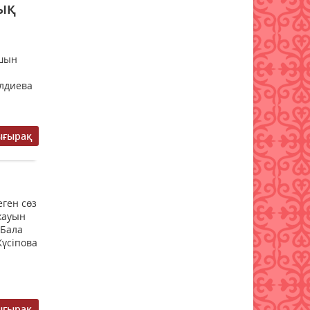
ық
жиектастар мен гранит
әкелуге тыйым салынды:
тізбе нақтыланды
07 тамыз 2026 ж.
57
 шын
алдиева
Қазақстанға Ираннан +41°С-
қа дейінгі аптап ыстық
келеді
ығырақ
07 тамыз 2026 ж.
55
«Дауыс беру учаскесін қалай
табуға болады?»
07 тамыз 2026 ж.
62
еген сөз
жауын
 Бала
Қазақстанда есту
Жүсіпова
аппараттарымен
қамтамасыз ету тәртібі
өзгерді
07 тамыз 2026 ж.
64
ығырақ