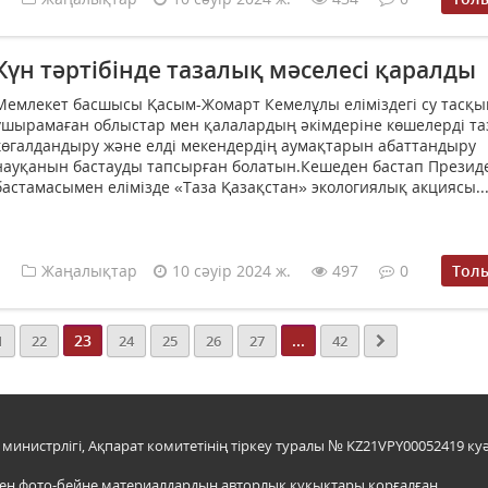
Күн тәртібінде тазалық мәселесі қаралды
Мемлекет басшысы Қасым-Жомарт Кемелұлы еліміздегі cу тасқ
ұшырамаған облыстар мен қалалардың әкімдеріне көшелерді та
көгалдандыру және елді мекендердің аумақтарын абаттандыру
науқанын бастауды тапсырған болатын.Кешеден бастап Презид
бастамасымен елімізде «Таза Қазақстан» экологиялық акциясы..
Жаңалықтар
10 сәуір 2024 ж.
497
0
Тол
23
...
1
22
24
25
26
27
42
инистрлігі, Ақпарат комитетінің тіркеу туралы № KZ21VPY00052419 куә
мен фото-бейне материалдардың авторлық құқықтары қорғалған.