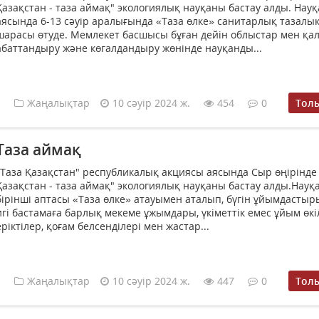
Қазақстан - таза аймақ" экологиялық науқаны бастау алды. Нау
аясында 6-13 сәуір аралығында «Таза өлке» санитарлық тазалы
шарасы өтуде. Мемлекет басшысы бұған дейін облыстар мен қа
абаттандыру және көгалдандыру жөнінде науқанды...
Жаңалықтар
10 сәуір 2024 ж.
454
0
Тол
Таза аймақ
"Таза Қазақстан" республикалық акциясы аясында Сыр өңірінде
Қазақстан - таза аймақ" экологиялық науқаны бастау алды.Нау
бірінші аптасы «Таза өлке» атауымен аталып, бүгін ұйымдастыр
игі бастамаға барлық мекеме ұжымдары, үкіметтік емес ұйым өкі
еріктілер, қоғам белсенділері мен жастар...
Жаңалықтар
10 сәуір 2024 ж.
447
0
Тол