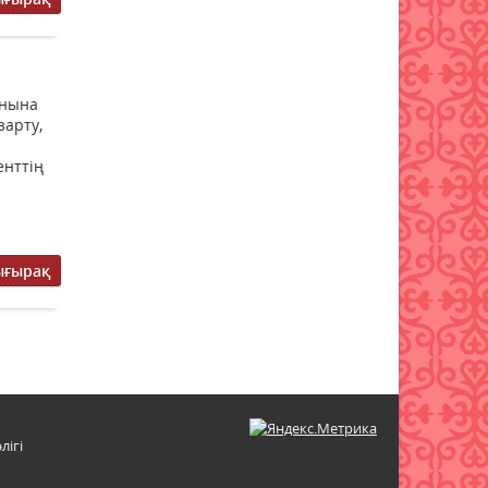
Қазақстанда туризмді
мемлекеттік қолдау тетіктері
жетілдірілуде
07 тамыз 2026 ж.
65
ынына
зарту,
енттің
.
ығырақ
лігі