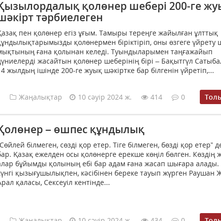
Қызылордалық қолөнер шебері 200-ге жу
шәкірт тәрбиелеген
Қазақ пен қолөнер егіз ұғым. Тамыры тереңге жайылған ұлттық
құндылықтарымызды қолөнермен біріктіріп, оны өзгеге үйрету
мықтының ғана қолынан келеді. Туындыларымен таңғажайып
дүниелерді жасайтын қолөнер шеберінің бірі – Бақытгүл Сатыб
14 жылдың ішінде 200-ге жуық шәкіртке бар білгенін үйретіп,...
Жаңалықтар
10 сәуір 2024 ж.
414
0
Тол
Қолөнер – өшпес құндылық
“Сөйлей білмеген, сөзді қор етер. Тіге білмеген, бөзді қор етер” д
бар. Қазақ ежелден осы қолөнерге ерекше көңіл бөлген. Көздің 
алар бұйымды қолының ебі бар адам ғана жасап шығара алады.
күнгі қызығушылықпен, кәсібінен береке тауып жүрген Раушан 
Арал қаласы, Сексеуіл кентінде...
Жаңалықтар
10 сәуір 2024 ж.
434
0
Тол