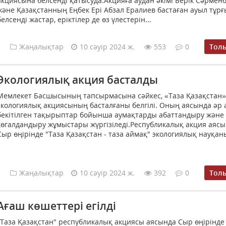
акциясына белсенді қатысуда.Акцияға аудан әкімі Берік Сәрмен
және Қазақстанның Еңбек Ері Абзал Ералиев бастаған ауыл тұр
белсенді жастар, еріктілер де өз үлестерін...
Жаңалықтар
10 сәуір 2024 ж.
553
0
Тол
Экологиялық акция басталды
Мемлекет Басшысының тапсырмасына сәйкес, «Таза Қазақстан»
экологиялық акциясының басталғаны белгілі. Оның аясында әр 
бекітілген тақырыптар бойынша аумақтарды абаттандыру және
көгалдандыру жұмыстары жүргізіледі.Республикалық акция аяс
Сыр өңірінде "Таза Қазақстан - таза аймақ" экологиялық науқаны
Жаңалықтар
10 сәуір 2024 ж.
392
0
Тол
Ағаш көшеттері егілді
"Таза Қазақстан" республикалық акциясы аясында Сыр өңірінде