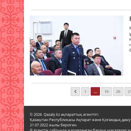
...
1
19
20
2
© 2026. Qazaly.kz ақпараттық агенттігі.
Қазақстан Республикасы Ақпарат және Қоғамдық даму м
21.07.2022 жылы берілген.
® Агенттік сайтында жарияланған барлық мақалалар 