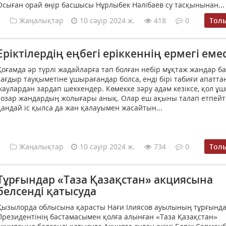
Осыған орай өңір басшысы Нұрлыбек Нәлібаев су тасқынынан...
Жаңалықтар
10 сәуір 2024 ж.
418
0
Тол
Еріктілердің еңбегі еріккеннің ермегі еме
Қоғамда әр түрлі жадайларға тап болған небір мұқтаж жандар бар
тағдыр тауқыметіне ұшырағандар болса, енді бірі табиғи апаттан,
жаулардан зардап шеккендер. Көмекке зәру адам кезіксе, қол ұ
созар жандардың жолығары анық. Олар еш ақыны талап етпейті
қандай іс қылса да жан қалауымен жасайтын...
Жаңалықтар
10 сәуір 2024 ж.
734
0
Тол
Тұрғындар «Таза Қазақстан» акциясына
белсенді қатысуда
Қызылорда облысына қарасты Нағи Ілиясов ауылының тұрғынд
Президентінің бастамасымен қолға алынған «Таза Қазақстан»