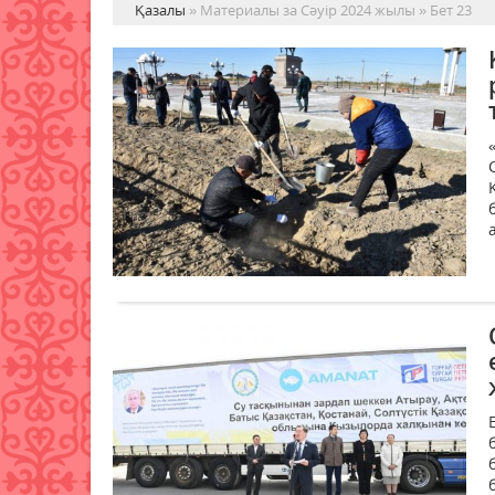
Қазалы
» Материалы за Сәуір 2024 жылы » Бет 23