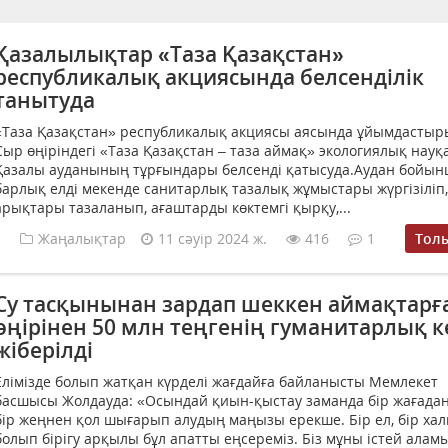
Қазалылықтар «Таза Қазақстан»
республикалық акциясында белсенділік
танытуда
«Таза Қазақстан» республикалық акциясы аясында ұйымдастыр
Сыр өңіріндегі «Таза Қазақстан – таза аймақ» экологиялық нау
Қазалы ауданының тұрғындары белсенді қатысуда.Аудан бойы
барлық елді мекенде санитарлық тазалық жұмыстары жүргізіліп,
арықтары тазаланып, ағаштарды көктемгі қырқу,...
Жаңалықтар
11 сәуір 2024 ж.
416
1
Тол
Су тасқынынан зардап шеккен аймақтарғ
өңірінен 50 млн теңгенің гуманитарлық к
жіберілді
Елімізде болып жатқан күрделі жағдайға байланысты Мемлекет
басшысы Жолдауда: «Осындай қиын-қыстау заманда бір жағадан
бір жеңнен қол шығарып алудың маңызы ерекше. Бір ел, бір ха
болып бірігу арқылы бұл апатты еңсереміз. Біз мұны істей аламы