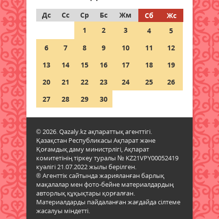
08 тамыз 2026 ж.
77
Дс
Сс
Ср
Бс
Жм
Сб
Жс
1
2
3
4
5
Ғалымдар отбасында нешінші
болып туғаныңыз өміріңізге
6
7
8
9
10
11
12
қалай әсер ететінін айтты
13
08 тамыз 2026 ж.
14
15
16
72
17
18
19
20
21
22
23
24
25
26
1 қыркүйектен бастап жаңа
шектеу: Қазақстанға қандай
27
28
29
30
көліктерді әкелуге тыйым
салынады?
08 тамыз 2026 ж.
75
© 2026. Qazaly.kz ақпараттық агенттігі.
Қазақстан Республикасы Ақпарат және
Қоғамдық даму министрлігі, Ақпарат
Гранттан қағылған
комитетінің тіркеу туралы № KZ21VPY00052419
талапкерлерге тағы бір
куәлігі 21.07.2022 жылы берілген.
мүмкіндік: 4 мыңнан астам грант
® Агенттік сайтында жарияланған барлық
бар
мақалалар мен фото-бейне материалдардың
авторлық құқықтары қорғалған.
08 тамыз 2026 ж.
71
Материалдарды пайдаланған жағдайда сілтеме
жасалуы міндетті.
Азаматтық белсенділік – ел