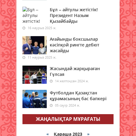
керек? Бұрынғы министр кеңес
берді
Бұл – айтулы жетістік!
Президент Назым
08 тамыз 2026 ж.
73
Қызайбайды
16 наурыз 2025 ж.
Қазақстанның бірқатар
өңірлеріне аптап ыстық қайта
Ағайынды боксшылар
оралады - синоптиктер
кәсіпқой рингте дебют
08 тамыз 2026 ж.
жасайды
75
11 наурыз 2025 ж.
Елімізде бір тәулікте үш орман
Жасындай жарқыраған
өрті тіркелді
Гүлсая
08 тамыз 2026 ж.
79
14 желтоқсан 2024 ж.
Футболдан Қазақстан
Синоптиктер Астана мен
құрамасының бас бапкері
Алматыда аптап ыстық
болатынын ескертті
05 сәуір 2024 ж.
08 тамыз 2026 ж.
75
ЖАҢАЛЫҚТАР МҰРАҒАТЫ
Қазақстанда 7 тамызда үш
орман өрті тіркелді
«
Қараша 2023
»