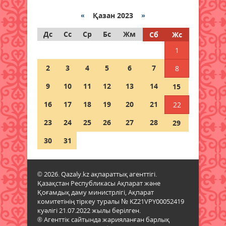
Құқықтық сауаттылық –
«
Қазан 2023
»
қауіпсіздік кепілі
Дс
Сс
Ср
Бс
Жм
Сб
Жс
08 тамыз 2026 ж.
53
1
Тағылымға толы сыр-сұхбат
2
3
4
5
6
7
8
08 тамыз 2026 ж.
57
9
10
11
12
13
14
15
Мерейі үстем мәдени мекен
16
17
18
19
20
21
22
08 тамыз 2026 ж.
45
23
24
25
26
27
28
29
Шырайы артқан шағын қала
30
31
08 тамыз 2026 ж.
51
© 2026. Qazaly.kz ақпараттық агенттігі.
Ел игілігі жолындағы еңбек
Қазақстан Республикасы Ақпарат және
бағаланып, құрылысшыларға
Қоғамдық даму министрлігі, Ақпарат
құрмет көрсетілді
комитетінің тіркеу туралы № KZ21VPY00052419
07 тамыз 2026 ж.
30
куәлігі 21.07.2022 жылы берілген.
® Агенттік сайтында жарияланған барлық