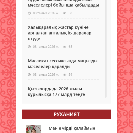
мәселелері бойынша қабылдады
08 тамыз 2026 ж.
58
Халықаралық Жастар күніне
арналған апталық іс-шаралар
өтуде
08 тамыз 2026 ж.
65
Мәслихат сессиясында маңызды
мәселелер қаралды
08 тамыз 2026 ж.
59
Қызылордада 2026 жылы
құрылысқа 177 млрд теңге
бөлінді
08 тамыз 2026 ж.
61
РУХАНИЯТ
Жамбылда жаңа флюорит
зауыты салынады
Мен өмірді қалаймын