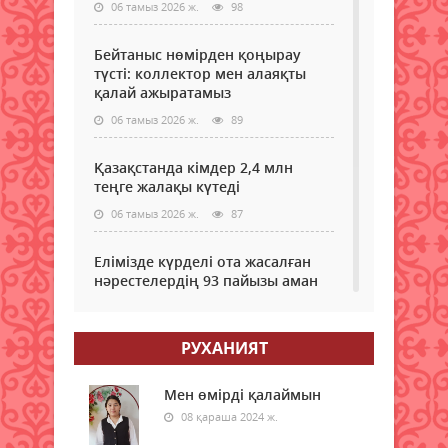
06 тамыз 2026 ж.
98
-
деп
хаба
Бейтаныс нөмірден қоңырау
Tengr
түсті: коллектор мен алаяқты
қалай ажыратамыз
06 тамыз 2026 ж.
89
Қазақстанда кімдер 2,4 млн
теңге жалақы күтеді
06 тамыз 2026 ж.
87
Елімізде күрделі ота жасалған
нәрестелердің 93 пайызы аман
қалып жатыр – ДСМ
06 тамыз 2026 ж.
82
РУХАНИЯТ
Еріктілер еңбегі бағаланады:
ЖОО-ға қабылдауда ескеріледі
Мен өмірді қалаймын
08 қараша 2024 ж.
06 тамыз 2026 ж.
86