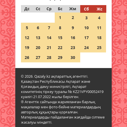
Дс
Сс
Ср
Бс
Жм
Сб
Жс
Дауыл, жаңбыр: Еліміздің
1
2
3
4
бірнеше өңірінде ауа райына
байланысты ескерту жасалды
5
6
7
8
9
10
11
06 тамыз 2026 ж.
84
12
13
14
15
16
17
18
Бұршақ, дауыл: Еліміздің 16
19
20
21
22
23
24
25
өңірінде дауылды ескерту
жарияланды
26
27
28
29
30
06 тамыз 2026 ж.
86
© 2026. Qazaly.kz ақпараттық агенттігі.
6 тамызға валюта бағамы
Қазақстан Республикасы Ақпарат және
06 тамыз 2026 ж.
83
Қоғамдық даму министрлігі, Ақпарат
комитетінің тіркеу туралы № KZ21VPY00052419
куәлігі 21.07.2022 жылы берілген.
Синоптиктер Қазақстанның екі
® Агенттік сайтында жарияланған барлық
қаласында ауа сапасы
мақалалар мен фото-бейне материалдардың
нашарлауы мүмкін екенін
авторлық құқықтары қорғалған.
ескертті
Материалдарды пайдаланған жағдайда сілтеме
жасалуы міндетті.
06 тамыз 2026 ж.
83