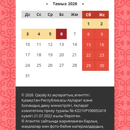
«
Тамыз 2026 »
06 тамыз 2026 ж.
77
Дс
Сс
Ср
Бс
Жм
Сб
Жс
Дауыл, жаңбыр: Еліміздің
1
2
бірнеше өңірінде ауа райына
байланысты ескерту жасалды
3
4
5
6
7
8
9
06 тамыз 2026 ж.
76
10
11
12
13
14
15
16
Бұршақ, дауыл: Еліміздің 16
17
18
19
20
21
22
23
өңірінде дауылды ескерту
жарияланды
24
25
26
27
28
29
30
06 тамыз 2026 ж.
78
31
6 тамызға валюта бағамы
06 тамыз 2026 ж.
76
© 2026. Qazaly.kz ақпараттық агенттігі.
Қазақстан Республикасы Ақпарат және
Қоғамдық даму министрлігі, Ақпарат
Синоптиктер Қазақстанның екі
комитетінің тіркеу туралы № KZ21VPY00052419
қаласында ауа сапасы
куәлігі 21.07.2022 жылы берілген.
нашарлауы мүмкін екенін
® Агенттік сайтында жарияланған барлық
ескертті
мақалалар мен фото-бейне материалдардың