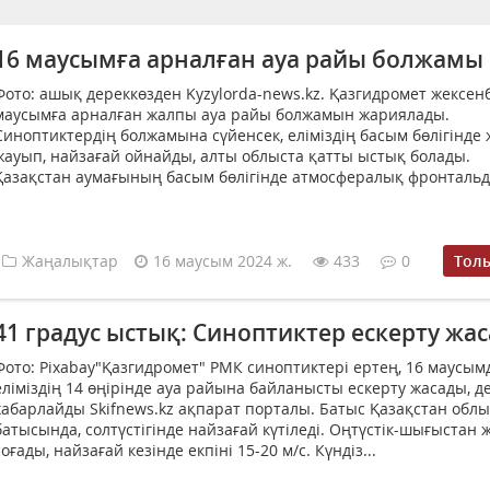
16 маусымға арналған ауа райы болжамы
Фото: ашық дереккөзден Kyzylorda-news.kz. Қазгидромет жексенб
маусымға арналған жалпы ауа райы болжамын жариялады.
Синоптиктердің болжамына сүйенсек, еліміздің басым бөлігінде
жауып, найзағай ойнайды, алты облыста қатты ыстық болады.
Қазақстан аумағының басым бөлігінде атмосфералық фронтальды
Жаңалықтар
16 маусым 2024 ж.
433
0
Тол
41 градус ыстық: Синоптиктер ескерту жа
Фото: Pixabay"Қазгидромет" РМК синоптиктері ертең, 16 маусым
еліміздің 14 өңірінде ауа райына байланысты ескерту жасады, д
хабарлайды Skifnews.kz ақпарат порталы. Батыс Қазақстан об
батысында, солтүстігінде найзағай күтіледі. Оңтүстік-шығыстан 
соғады, найзағай кезінде екпіні 15-20 м/с. Күндіз...