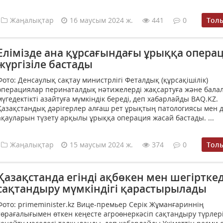
Жаңалықтар
16 маусым 2024 ж.
441
0
Тол
Елімізде ана құрсағындағы ұрыққа опера
жүргізіле бастады
Фото: Денсаулық сақтау министрлігі Феталдық (құрсақішілік)
операциялар перинаталдық нәтижелерді жақсартуға және бала
мүгедектікті азайтуға мүмкіндік береді, деп хабарлайды BAQ.KZ.
Қазақстандық дәрігерлер алғаш рет ұрықтың патологиясы мен 
ақауларын түзету арқылы ұрыққа операция жасай бастады. ...
Жаңалықтар
15 маусым 2024 ж.
374
0
Тол
Қазақстанда егінді ақбөкен мен шегіртке
сақтандыру мүмкіндігі қарастырылады
Фото: primeminister.kz Вице-премьер Серік Жұманғариннің
төрағалығымен өткен кеңесте агроөнеркәсіп сақтандыру түрлер