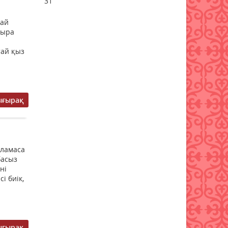
31
08 тамыз 2026 ж.
67
дай
дыра
Жамбылда жаңа флюорит
зауыты салынады
тай қыз
08 тамыз 2026 ж.
64
Қазақстанның басым
бөлігінде жауын-шашынсыз
ығырақ
ауа райы күтіледі
08 тамыз 2026 ж.
68
Ғалымдар «климаттық
яламаса
әткеншек» құбылысы
басыз
туралы ескертті
ні
08 тамыз 2026 ж.
69
і биік,
Аптап ыстық, найзағай,
бұршақ: 17 облыста ескерту
жарияланды
ығырақ