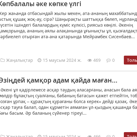
Көпбалалы әке көпке үлгі
Жер жаһанда отбасындай жылы мекен, ата-ананың махаббатын
ыстық құшақ жоқ-ау, сірә? Шаңырақты шаттыққа бөлеп, нұрлан
түсетін ішіндегі балалардың күміс күлкісі, риясыз көңілі. Әкенің
қамқорында, ананың аялы алақанында ұғынықты ұл, қызғалдақ
тәрбиелеп отырған ата-ана қатарында Мейрамбек Сисенбаев...
Жаңалықтар
15 маусым 2024 ж.
469
0
Тол
Өзіңдей қамқор адам қайда маған...
«Әкені ұл қадірлемесе асқар таудың аласарғаны, анасын бала а
мөлдір бұлақтың суалғаны, бабаның батасын қажет етпейтін, то
тозған ұрпақ – құрақтың қурағаны болса керек» дейді қазақ. Әке
асқар тауға балап, одан құрметін аямаған ұл-қыздың қашанда бәс
бағы басым. Әр баланың сүйенер тіреуі...
Жаңалықтар
15 маусым 2024 ж.
466
0
Тол