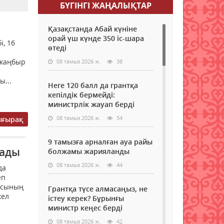
БҮГІНГI ЖАҢАЛЫҚТАР
Қазақстанда Абай күніне
орай үш күнде 350 іс-шара
і, 16
өтеді
 жаңбыр
08 тамыз 2026 ж.
38
...
Неге 120 балл да грантқа
кепілдік бермейді:
министрлік жауап берді
08 тамыз 2026 ж.
54
ығырақ
9 тамызға арналған ауа райы
сады
болжамы жарияланды
08 тамыз 2026 ж.
44
да
еп
лысының
Грантқа түсе алмасаңыз, не
жел
істеу керек? Бұрынғы
министр кеңес берді
08 тамыз 2026 ж.
42