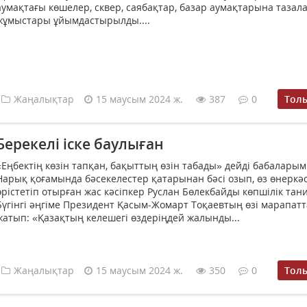
аумақтағы көшелер, сквер, саябақтар, базар аумақтарына тазал
жұмыстары ұйымдастырылды....
Жаңалықтар
15 маусым 2024 ж.
387
0
Тол
Берекелі іске баулыған
«Еңбектің көзін тапқан, бақыттың өзін табады» дейді бабаларым
Нарық қоғамында бәсекелестер қатарынан бәсі озып, өз өнеркәс
өрістетіп отырған жас кәсіпкер Руслан Бөлекбайды көпшілік тан
Бүгінгі әңгіме Президент Қасым-Жомарт Тоқаевтың өзі марапат
жатып: «Қазақтың келешегі өздеріңдей жалынды...
Жаңалықтар
15 маусым 2024 ж.
350
0
Тол