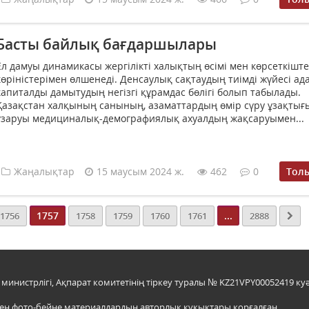
Басты байлық бағдаршылары
Ел дамуы динамикасы жергілікті халықтың өсімі мен көрсеткіште
көріністерімен өлшенеді. Денсаулық сақтаудың тиімді жүйесі ад
капиталды дамытудың негізгі құрамдас бөлігі болып табылады.
Қазақстан халқының санының, азаматтардың өмір сүру ұзақты
ұзаруы медициналық-демографиялық ахуалдың жақсаруымен...
Жаңалықтар
15 маусым 2024 ж.
462
0
Тол
1757
...
1756
1758
1759
1760
1761
2888
инистрлігі, Ақпарат комитетінің тіркеу туралы № KZ21VPY00052419 куә
мен фото-бейне материалдардың авторлық құқықтары қорғалған.