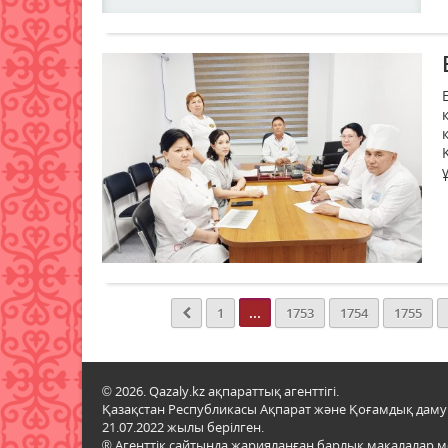
...
1
1753
1754
1755
© 2026. Qazaly.kz ақпараттық агенттігі.
Қазақстан Республикасы Ақпарат және Қоғамдық даму м
21.07.2022 жылы берілген.
® Агенттік сайтында жарияланған барлық мақалалар 