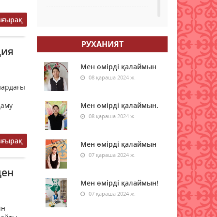
ығырақ
Қазақстанның бірқатар
өңірлеріне аптап ыстық
қайта оралады -
РУХАНИЯТ
синоптиктер
ция
08 тамыз 2026 ж.
43
Мен өмірді қалаймын
08 қараша 2024 ж.
Елімізде бір тәулікте үш
лардағы
орман өрті тіркелді
даму
Мен өмірді қалаймын.
08 тамыз 2026 ж.
56
08 қараша 2024 ж.
Синоптиктер Астана мен
Алматыда аптап ыстық
ығырақ
Мен өмірді қалаймын
болатынын ескертті
07 қараша 2024 ж.
08 тамыз 2026 ж.
52
ден
Мен өмірді қалаймын!
Қазақстанда 7 тамызда үш
орман өрті тіркелді
07 қараша 2024 ж.
ін
08 тамыз 2026 ж.
54