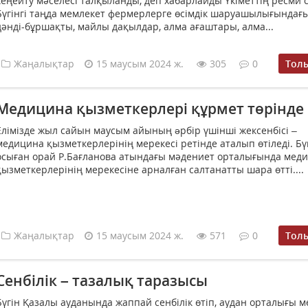
кеңейту мәселесі талқыланды, деп хабарлайды Үкіметтің ресми 
Бүгінгі таңда мемлекет фермерлерге өсімдік шаруашылығындағы 
дәнді-бұршақты, майлы дақылдар, алма ағаштары, алма...
Жаңалықтар
15 маусым 2024 ж.
305
0
Тол
Медицина қызметкерлері құрмет төрінде
Елімізде жыл сайын маусым айының əрбір үшінші жексенбісі –
медицина қызметкерлерінің мерекесі ретінде аталып өтіледі. Бүг
осыған орай Р.Бағланова атындағы мәдениет орталығында мед
қызметкерлерінің мерекесіне арналған салтанатты шара өтті....
Жаңалықтар
15 маусым 2024 ж.
571
0
Тол
Сенбілік – тазалық таразысы
Бүгін Қазалы ауданында жаппай сенбілік өтіп, аудан орталығы 