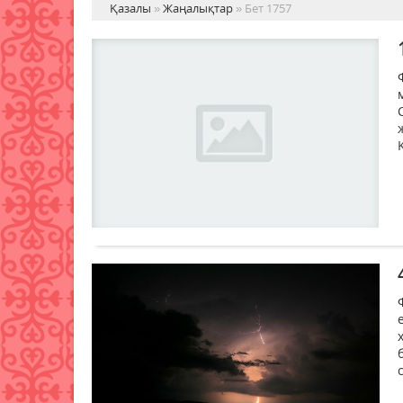
Қазалы
»
Жаңалықтар
» Бет 1757