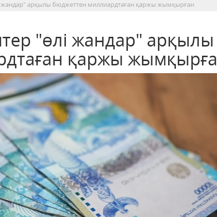
і жандар" арқылы бюджеттен миллиардтаған қаржы жымқырған
тер "өлі жандар" арқылы
рдтаған қаржы жымқырғ