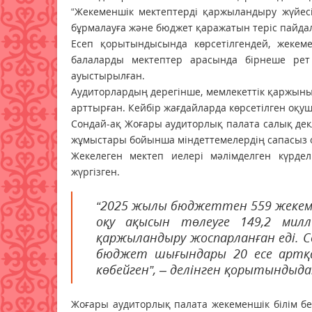
“Жекеменшік мектептерді қаржыландыру жүйесі 
бұрмалауға және бюджет қаражатын теріс пайдал
Есеп қорытындысында көрсетілгендей, жекем
балаларды мектептер арасында бірнеше рет 
ауыстырылған.
Аудиторлардың дерегінше, мемлекеттік қаржыны 
арттырған. Кейбір жағдайларда көрсетілген оқ
Сондай-ақ Жоғары аудиторлық палата салық декл
жұмыстары бойынша міндеттемелердің сапасыз
Жекелеген мектеп иелері мәлімделген күрде
жүргізген.
“2025 жылы бюджеттен 559 жекем
оқу ақысын төлеуге 149,2 милл
қаржыландыру жоспарланған еді. С
бюджет шығындары 20 есе артқа
көбейген”, – делінген қорытындыда
Жоғары аудиторлық палата жекеменшік білім 