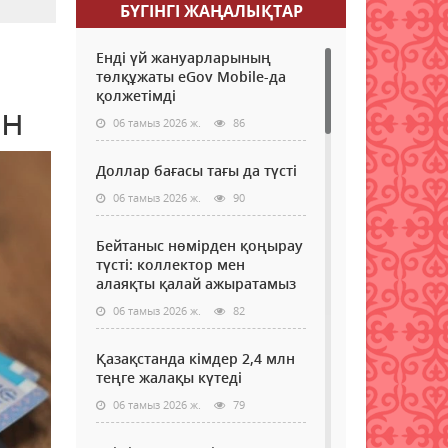
БҮГІНГI ЖАҢАЛЫҚТАР
Енді үй жануарларының
төлқұжаты eGov Mobile-да
қолжетімді
ан
06 тамыз 2026 ж.
86
Доллар бағасы тағы да түсті
06 тамыз 2026 ж.
90
Бейтаныс нөмірден қоңырау
түсті: коллектор мен
алаяқты қалай ажыратамыз
06 тамыз 2026 ж.
82
Қазақстанда кімдер 2,4 млн
теңге жалақы күтеді
06 тамыз 2026 ж.
79