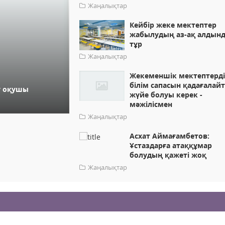
Жаңалықтар
Кейбір жеке мектептер
жабылудың аз-ақ алдын
тұр
Жаңалықтар
Жекеменшік мектептерд
білім сапасын қадағалай
у оқушы
жүйе болуы керек -
мәжілісмен
Жаңалықтар
Асхат Аймағамбетов:
Ұстаздарға атаққұмар
болудың қажеті жоқ
Жаңалықтар