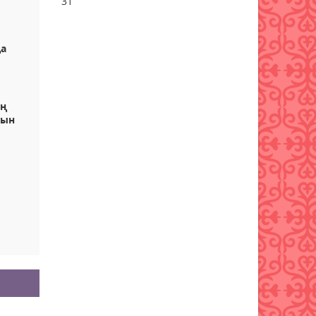
31
Бұршақ, дауыл: Еліміздің 16
өңірінде дауылды ескерту
да
жарияланды
06 тамыз 2026 ж.
80
6 тамызға валюта бағамы
ің
тын
06 тамыз 2026 ж.
78
Синоптиктер Қазақстанның
екі қаласында ауа сапасы
нашарлауы мүмкін екенін
ескертті
06 тамыз 2026 ж.
78
Қазақстандықтар тамызда
ең жарқын жұлдыз жаууын
тамашалай алады
06 тамыз 2026 ж.
82