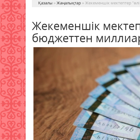
Қазалы
»
Жаңалықтар
» Жекеменшік мектептер "өл
Жекеменшік мектеп
бюджеттен миллиа