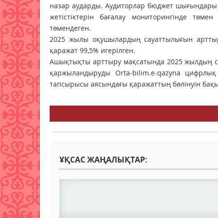
назар аударды. Аудиторлар бюджет шығындары 
жетістіктерін бағалау мониторингінде төмен 
төмендеген.
2025 жылы оқушылардың сауаттылығын арттыруғ
қаражат 99,5% игерілген.
Ашықтықты арттыру мақсатында 2025 жылдың соң
қаржыландыруды Orta-bilim.e-qazyna цифрлық
тапсырысы аясындағы қаражаттың бөлінуін бақы
ҰҚСАС ЖАҢАЛЫҚТАР: