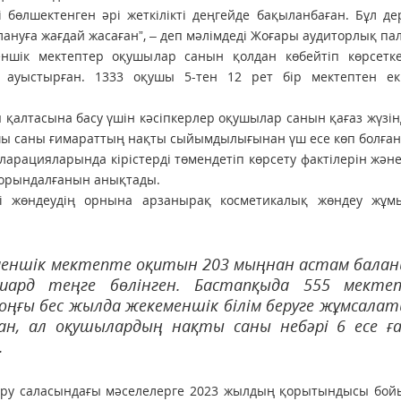
бөлшектенген әрі жеткілікті деңгейде бақыланбаған. Бұл де
ануға жағдай жасаған”, – деп мәлімдеді Жоғары аудиторлық пал
еншік мектептер оқушылар санын қолдан көбейтіп көрсетк
ауыстырған. 1333 оқушы 5-тен 12 рет бір мектептен екі
қалтасына басу үшін кәсіпкерлер оқушылар санын қағаз жүзін
ушы саны ғимараттың нақты сыйымдылығынан үш есе көп болған
арацияларында кірістерді төмендетіп көрсету фактілерін жән
 орындалғанын анықтады.
лі жөндеудің орнына арзанырақ косметикалық жөндеу жұм
еншік мектепте оқитын 203 мыңнан астам бала
иард теңге бөлінген. Бастапқыда 555 мекте
оңғы бес жылда жекеменшік білім беруге жұмсала
н, ал оқушылардың нақты саны небәрі 6 есе ғ
.
беру саласындағы мәселелерге 2023 жылдың қорытындысы бой