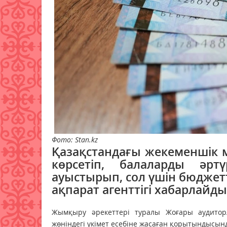
Фото: Stan.kz
Қазақстандағы жекеменшік м
көрсетіп, балаларды әр
ауыстырып, сол үшін бюджет
ақпарат агенттігі хабарлайды
Жымқыру әрекеттері туралы Жоғары аудито
жөніндегі үкімет есебіне жасаған қорытындысын