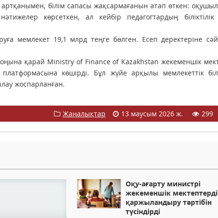
артқанымен, білім сапасы жақсармағанын атап өткен: оқушыл
нәтижелер көрсеткен, ал кейбір педагогтардың біліктілік 
а мемлекет 19,1 млрд теңге бөлген. Есеп деректеріне сәйк
ына қарай Ministry of Finance of Kazakhstan жекеменшік мек
 платформасына көшірді. Бұл жүйе арқылы мемлекеттік біл
лау жоспарланған.
Жаңалықтар
13 маусым 2026 ж.
299
Оқу-ағарту министрі
жекеменшік мектептерд
қаржыландыру тәртібін
түсіндірді