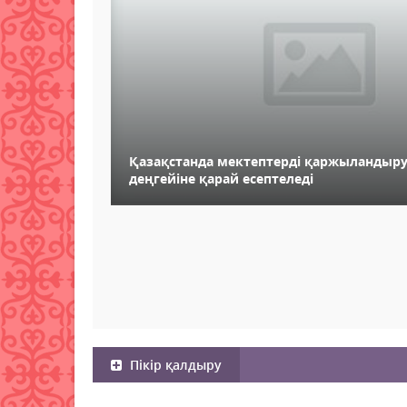
Қазақстанда мектептерді қаржыландыр
деңгейіне қарай есептеледі
Пікір қалдыру