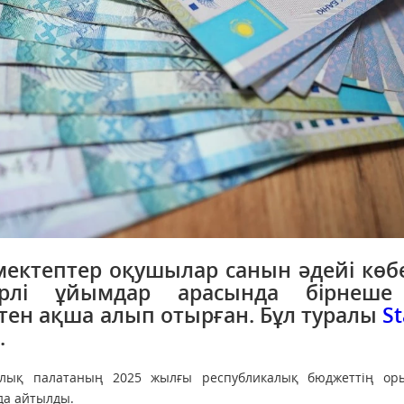
ектептер оқушылар санын әдейі көб
түрлі ұйымдар арасында бірнеше
тен ақша алып отырған. Бұл туралы
St
.
рлық палатаның 2025 жылғы республикалық бюджеттің ор
да айтылды.