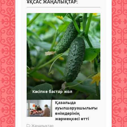
ҰҚСАС ЖАҢАЛЫҚТАР:
Кәсіпке бастар жол
Қазалыда
ауылшаруашылығы
өнімдерінің
жәрмеңкесі өтті
Жаңалықтар