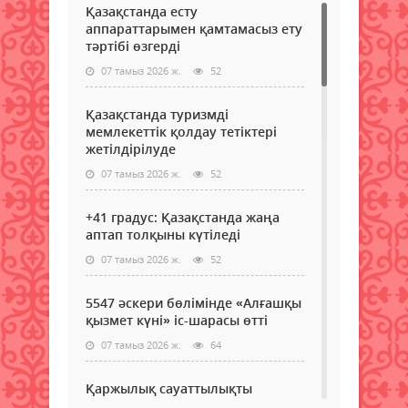
Қазақстанда есту
аппараттарымен қамтамасыз ету
тәртібі өзгерді
07 тамыз 2026 ж.
52
Қазақстанда туризмді
мемлекеттік қолдау тетіктері
жетілдірілуде
07 тамыз 2026 ж.
52
+41 градус: Қазақстанда жаңа
аптап толқыны күтіледі
07 тамыз 2026 ж.
52
5547 әскери бөлімінде «Алғашқы
қызмет күні» іс-шарасы өтті
07 тамыз 2026 ж.
64
Қаржылық сауаттылықты
арттыруға бағытталған кездесу