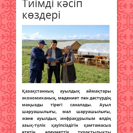
Тиімді кәсіп
көздері
Қазақстанның ауылдық аймақтары
экономиканың, мәдениет пен дәстүрдің
маңызды тірегі саналады. Ауыл
шаруашылығы, мал шаруашылығы,
және ауылдық инфрақұрылым елдің
азық-түлік қауіпсіздігін қамтамасыз
ететін, әлеуметтік тұрақтылықты