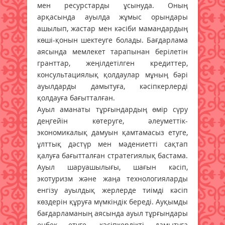
мен ресурстарды ұсынуда. Оның
арқасында ауылда жұмыс орындары
ашылып, жастар мен кәсіби мамандардың
көші-қонын шектеуге болады. Бағдарлама
аясында мемлекет тарапынан берілетін
гранттар, жеңілдетілген кредиттер,
консультациялық қолдаулар мұның бәрі
ауылдарды дамытуға, кәсіпкерлерді
қолдауға бағытталған.
Ауыл аманаты тұрғындардың өмір сүру
деңгейін көтеруге, әлеуметтік-
экономикалық дамуын қамтамасыз етуге,
ұлттық дәстүр мен мәдениетті сақтап
қалуға бағытталған стратегиялық бастама.
Ауыл шаруашылығы, шағын кәсіп,
экотуризм және жаңа технологияларды
енгізу ауылдық жерлерде тиімді кәсіп
көздерін құруға мүмкіндік береді. Ауқымды
бағдарламаның аясында ауыл тұрғындары
еңбек етуге, кәсіпкерлікті дамытуға