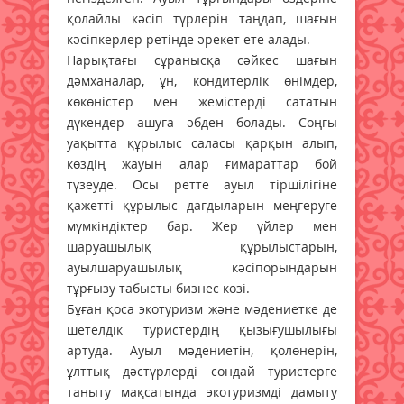
қолайлы кәсіп түрлерін таңдап, шағын
кәсіпкерлер ретінде әрекет ете алады.
Нарықтағы сұранысқа сәйкес шағын
дәмханалар, ұн, кондитерлік өнімдер,
көкөністер мен жемістерді сататын
дүкендер ашуға әбден болады. Соңғы
уақытта құрылыс саласы қарқын алып,
көздің жауын алар ғимараттар бой
түзеуде. Осы ретте ауыл тіршілігіне
қажетті құрылыс дағдыларын меңгеруге
мүмкіндіктер бар. Жер үйлер мен
шаруашылық құрылыстарын,
ауылшаруашылық кәсіпорындарын
тұрғызу табысты бизнес көзі.
Бұған қоса экотуризм және мәдениетке де
шетелдік туристердің қызығушылығы
артуда. Ауыл мәдениетін, қолөнерін,
ұлттық дәстүрлерді сондай туристерге
таныту мақсатында экотуризмді дамыту