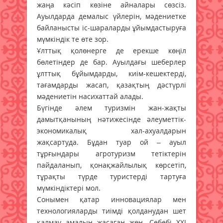
жаңа кәсіп көзіне айналары сөзсіз.
Ауылдарда демалыс үйлерін, мәдениетке
байланысты іс-шараларды ұйымдастыруға
мүмкіндік те өте зор.
Ұлттық қолөнерге де ерекше көңіл
бөлетіндер де бар. Ауылдағы шеберлер
ұлттық бұйымдарды, киім-кешектерді,
тағамдарды жасап, қазақтың дәстүрлі
мәдениетін насихаттай алады.
Бүгінде әлем туризмін жан-жақты
дамытқанының нәтижесінде әлеуметтік-
экономикалық хал-ахуалдарын
жақсартуда. Бұдан туар ой – ауыл
тұрғындары агротуризм тетіктерін
пайдаланып, қонақжайлылық көрсетіп,
тұрақты түрде туристерді тартуға
мүмкіндіктері мол.
Сонымен қатар инновациялар мен
технологияларды тиімді қолданудан шет
қалмау амалын жасаған жөн. Себебі ХХІ