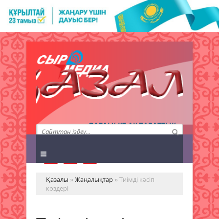
QAZALY.KZ АҚПАРАТТЫҚ
АГЕНТТІГІ
Қазалы
»
Жаңалықтар
» Тиімді кәсіп
көздері