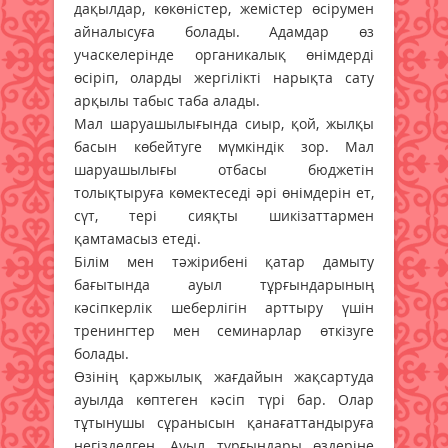
дақылдар, көкөністер, жемістер өсірумен
айналысуға болады. Адамдар өз
учаскелерінде органикалық өнімдерді
өсіріп, оларды жергілікті нарықта сату
арқылы табыс таба алады.
Мал шаруашылығында сиыр, қой, жылқы
басын көбейтуге мүмкіндік зор. Мал
шаруашылығы отбасы бюджетін
толықтыруға көмектеседі әрі өнімдерін ет,
сүт, тері сияқты шикізаттармен
қамтамасыз етеді.
Білім мен тәжірибені қатар дамыту
бағытында ауыл тұрғындарының
кәсіпкерлік шеберлігін арттыру үшін
тренингтер мен семинарлар өткізуге
болады.
Өзінің қаржылық жағдайын жақсартуда
ауылда көптеген кәсіп түрі бар. Олар
тұтынушы сұранысын қанағаттандыруға
негізделген. Ауыл тұрғындары өздеріне