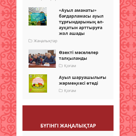
«Ауыл аманаты»
бағдарламасы ауыл
тұрғындарының әл-
ауқатын арттыруға
жол ашады
Жаңалықтар
Өзекті мәселелер
талқыланды
Қоғам
Ауыл шаруашылығы
жәрмеңкесі өтеді
Қоғам
Пікір қалдыру
БҮГІНГI ЖАҢАЛЫҚТАР