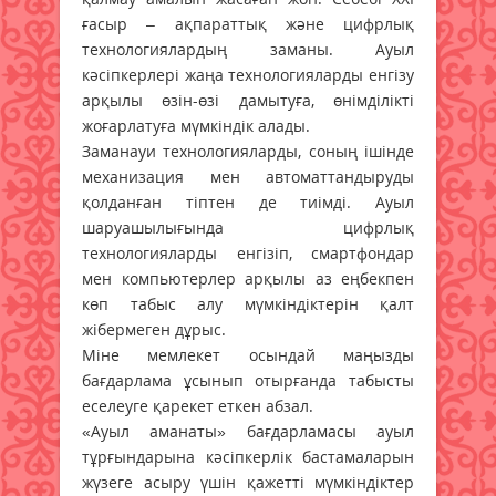
ғасыр – ақпараттық және цифрлық
технологиялардың заманы. Ауыл
кәсіпкерлері жаңа технологияларды енгізу
арқылы өзін-өзі дамытуға, өнімділікті
жоғарлатуға мүмкіндік алады.
Заманауи технологияларды, соның ішінде
механизация мен автоматтандыруды
қолданған тіптен де тиімді. Ауыл
шаруашылығында цифрлық
технологияларды енгізіп, смартфондар
мен компьютерлер арқылы аз еңбекпен
көп табыс алу мүмкіндіктерін қалт
жібермеген дұрыс.
Міне мемлекет осындай маңызды
бағдарлама ұсынып отырғанда табысты
еселеуге қарекет еткен абзал.
«Ауыл аманаты» бағдарламасы ауыл
тұрғындарына кәсіпкерлік бастамаларын
жүзеге асыру үшін қажетті мүмкіндіктер