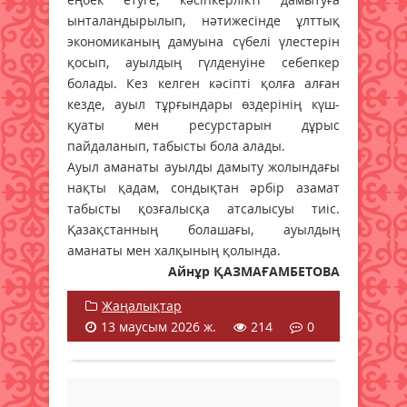
ынталандырылып, нәтижесінде ұлттық
экономиканың дамуына сүбелі үлестерін
қосып, ауылдың гүлденуіне себепкер
болады. Кез келген кәсіпті қолға алған
кезде, ауыл тұрғындары өздерінің күш-
қуаты мен ресурстарын дұрыс
пайдаланып, табысты бола алады.
Ауыл аманаты ауылды дамыту жолындағы
нақты қадам, сондықтан әрбір азамат
табысты қозғалысқа атсалысуы тиіс.
Қазақстанның болашағы, ауылдың
аманаты мен халқының қолында.
Айнұр ҚАЗМАҒАМБЕТОВА
Жаңалықтар
13 маусым 2026 ж.
214
0