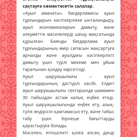
сақтауға көмектесетін салалар.
«Ауыл аманаты» бағдарламасы ауыл
тұрғындарын кәсіпкерлікке ынталандыру,
ауыл экономикаларын дамыту, және
әлеуметтік мәселелерді шешу мақсатында
құрылған. Баянды бағдарлама ауыл
тұрғындарының өмір сапасын жақсартуға
арналды және ауылдағы кәсіпкерлікті
дамыту үшін түрлі мекеме мен ұйым
тарапынан қолдау көрсетілді.
Ауыл шаруашылығы – ауыл
тұрғындарының дәстүрлі кәсібі. Елдегі
ауыл шаруашылығы секторында шамамен
30 пайыздан астам халық еңбек етеді.
Ауыл шаруашылығында еңбек ету, азық-
түлік өндірісін қамтамасыз ету, және табыс
табу үшін бірнеше бағыттарды
қарастыруға болады.
Мәселен, егіншілікті қолға алсаң дәнді