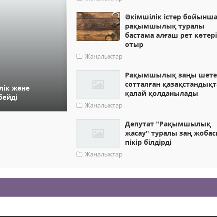
Әкімшілік істер бойынш
рақымшылық туралы
бастама алғаш рет көтері
отыр
Жаңалықтар
Рақымшылық заңы шете
сотталған қазақстандықт
лік және
қалай қолданылады
бейді
Жаңалықтар
Депутат "Рақымшылық
жасау" туралы заң жоба
пікір білдірді
Жаңалықтар