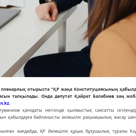
ы пленарлық отырыста "ҚР жаңа Конституциясының қабыл
сын талқылады. Онда депутат Қайрат Балабиев заң жо
n.kz
.
манизм қағидаты негізінде қылмыстық саясатты ізгіленді
сын қабылдауға байланысты әкімшілік рақымшылық жасау шең
ылған жағдайда, ҚР Әкімшілік құқық бұзушылық туралы Код