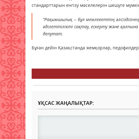
стандарттарын енгізу мәселелерін шешуге мүмкін
"Рақымшылық – бұл мемлекеттің әлсіздігінің 
әділеттілікті сақтау, ескерту және қалпына к
депутат.
Бұған дейін Қазақстанда жемқорлар, педофилдер
ҰҚСАС ЖАҢАЛЫҚТАР: