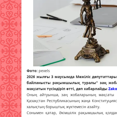
Фото:
pexels
2026 жылғы 3 маусымда Мәжіліс депутаттар
байланысты рақымшылық туралы" заң жоба
мақсатын түсіндіріп өтті, деп хабарлайды
Zako
Оның айтуынша, заң жобаларының мақсаты гу
Қазақстан Республикасының жаңа Конституция
халықтың борыштық жүктемесін азайту.
Сонымен қатар, Әкімшілік рақымшылық қолдан