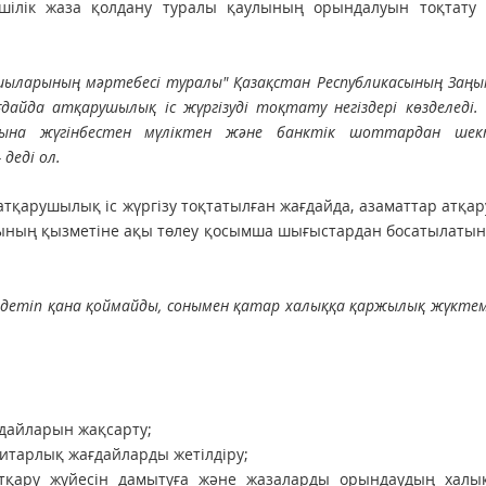
імшілік жаза қолдану туралы қаулының орындалуын тоқтату 
шыларының мәртебесі туралы" Қазақстан Республикасының Заңы
айда атқарушылық іс жүргізуді тоқтату негіздері көзделеді. 
ына жүгінбестен мүліктен және банктік шоттардан шек
деді ол.
е атқарушылық іс жүргізу тоқтатылған жағдайда, азаматтар атқ
ының қызметіне ақы төлеу қосымша шығыстардан босатылатын
лдетіп қана қоймайды, сонымен қатар халыққа қаржылық жүктем
дайларын жақсарту;
тарлық жағдайларды жетілдіру;
тқару жүйесін дамытуға және жазаларды орындаудың халы