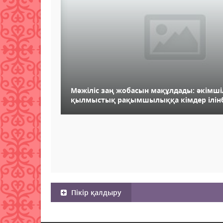
Мәжіліс заң жобасын мақұлдады: әкімші
қылмыстық рақымшылыққа кімдер ілін
Пікір қалдыру