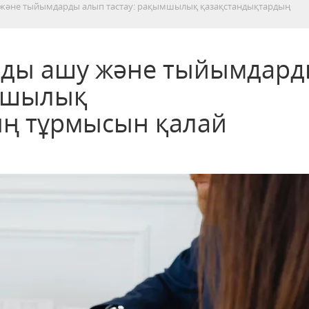
 және тыйымдарды алып тастау: рақымшылық қазақстандықтардың
арды ашу және тыйымдар
ымшылық
ың тұрмысын қалай