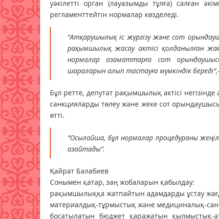
уәкілетті орган (лауазымды тұлға) салған әк
регламенттейтін нормалар көзделеді.
"Атқарушылық іс жүргізу және сот орындау
рақымшылық жасау актісі қолданылған жағд
нормалар азаматтарға сот орындаушыс
шараларын алып тастауға мүмкіндік береді",- 
Бұл ретте, депутат рақымшылық актісі негізінд
санкцияларды төлеу және жеке сот орындаушыс
өтті.
"Осылайша, бұл нормалар процедураны жеңі
азайтады".
Қайрат Балабиев
Сонымен қатар, заң жобаларын қабылдау:
рақымшылыққа жатпайтын адамдарды ұстау жағ
материалдық-тұрмыстық және медициналық-сани
босатылатын бюджет қаражатын қылмыстық-а