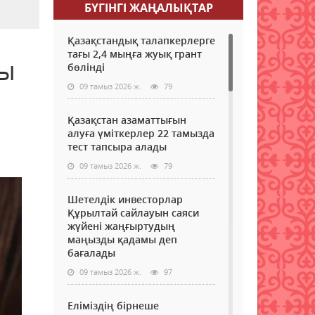
БҮГІНГI ЖАҢАЛЫҚТАР
Қазақстандық талапкерлерге
тағы 2,4 мыңға жуық грант
ды
бөлінді
09 тамыз 2026 ж.
79
Қазақстан азаматтығын
алуға үміткерлер 22 тамызда
тест тапсыра алады
09 тамыз 2026 ж.
79
Шетелдік инвесторлар
Құрылтай сайлауын саяси
жүйені жаңғыртудың
маңызды қадамы деп
бағалады
09 тамыз 2026 ж.
97
Еліміздің бірнеше