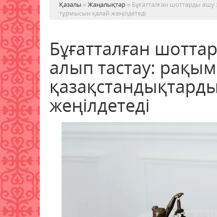
Қазалы
»
Жаңалықтар
» Бұғатталған шоттарды ашу
тұрмысын қалай жеңілдетеді
Бұғатталған шотт
алып тастау: рақ
қазақстандықтард
жеңілдетеді