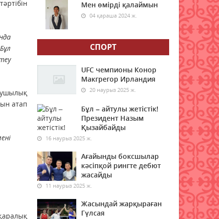
тәртібін
"Қазақстан халқына"
Мен өмірді қалаймын
қоғамдық қоры 350 білім
04 қараша 2024 ж.
беру грантын бөлді
нда
09 тамыз 2026 ж.
90
СПОРТ
Бұл
теу
Қазақстанда электр
энергиясын жүздеген
UFC чемпионы Конор
жылдар бойы көмірден
Макгрегор Ирландия
өндірмек
20 наурыз 2025 ж.
арушылық
09 тамыз 2026 ж.
90
ын атап
Бұл – айтулы жетістік!
Президент Назым
Бүгін қай қалада ауа сапасы
Қызайбайды
нашарлайды
ені
16 наурыз 2025 ж.
09 тамыз 2026 ж.
76
Ағайынды боксшылар
кәсіпқой рингте дебют
Мемлекеттік грантқа іліге
жасайды
алмаған талапкерлерге жаңа
11 наурыз 2025 ж.
мүмкіндік берілді
09 тамыз 2026 ж.
85
Жасындай жарқыраған
Гүлсая
қаралық