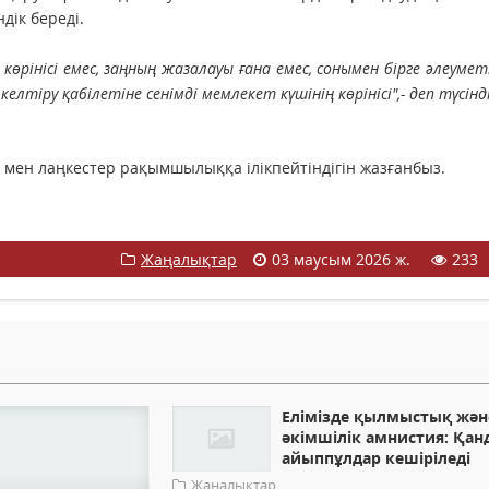
дік береді.
көрінісі емес, заңның жазалауы ғана емес, сонымен бірге әлеуме
елтіру қабілетіне сенімді мемлекет күшінің көрінісі",- деп түсінд
 мен лаңкестер рақымшылыққа ілікпейтіндігін жазғанбыз.
Жаңалықтар
03 маусым 2026 ж.
233
Елімізде қылмыстық жән
әкімшілік амнистия: Қан
айыппұлдар кешіріледі
Жаңалықтар