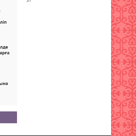
31
350-ден астам шара өтеді
а
09 тамыз 2026 ж.
63
ліп
Жексенбіде еліміздің
барлық дерлік өңірінде
дауылды ескерту
жарияланды
лде
арға
09 тамыз 2026 ж.
56
Синоптиктер дабыл қақты:
Қазақстанда аптап +43
градусқа жетеді
сына
09 тамыз 2026 ж.
68
Құрметті зейнет
демалысына шығарып салды
09 тамыз 2026 ж.
68
«Таза Қазақстан»