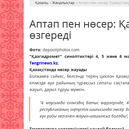
Қазалы
»
Жаңалықтар
» Аптап пен нөсер: Қазақстанд
Аптап пен нөсер: Қ
өзгереді
Фото:
depositphotos.com
"Қазгидромет" синоптиктері 4, 5 және 6 
Tengrinews.kz
.
Қазақстанда нөсер жауады
Болжамға сәйкес, белсенді терең циклон Қазақ
елімізде ауа райының тұрақсыз сипаты сақтал
жауып, дауыл тұруы мүмкін.
"4 маусымда еліміздің батыс өңірлерінде,
республиканың оңтүстік-шығысында нөсер б
күн райы негізінен жауын-шашынсыз болады",
Температура көрсеткіштері қандай болмақ?