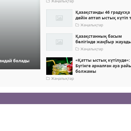
Жаңалықтар
Қазақстанды 46 градусқа
дейін аптап ыстық күтіп 
Жаңалықтар
Қазақстанның басым
бөлігінде жаңбыр жауад
Жаңалықтар
«Қатты ыстық күтілуде»:
қандай болады
Бүгінге арналған ауа рай
болжамы
Жаңалықтар