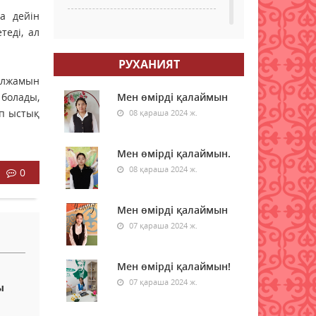
қа дейін
Қазақстанның бірқатар
теді, ал
өңірлеріне аптап ыстық
қайта оралады -
РУХАНИЯТ
синоптиктер
олжамын
08 тамыз 2026 ж.
54
 болады,
Мен өмірді қалаймын
ап ыстық
08 қараша 2024 ж.
Елімізде бір тәулікте үш
орман өрті тіркелді
Мен өмірді қалаймын.
08 тамыз 2026 ж.
59
08 қараша 2024 ж.
0
Синоптиктер Астана мен
Алматыда аптап ыстық
Мен өмірді қалаймын
болатынын ескертті
07 қараша 2024 ж.
08 тамыз 2026 ж.
56
Мен өмірді қалаймын!
Қазақстанда 7 тамызда үш
орман өрті тіркелді
07 қараша 2024 ж.
ы
08 тамыз 2026 ж.
56