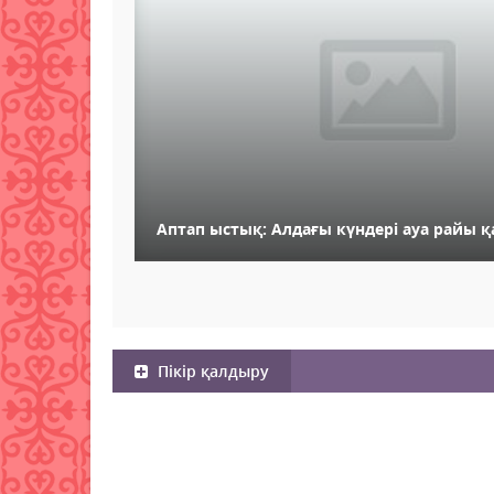
Аптап ыстық: Алдағы күндері ауа райы 
Пікір қалдыру