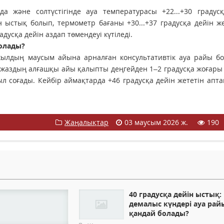
нда және солтүстігінде ауа температурасы +22...+30 градус
н ыстық болып, термометр бағаны +30...+37 градусқа дейін же
дусқа дейін аздап төмендеуі күтіледі.
олады?
 жылдың маусым айына арналған консультативтік ауа райы б
а жаздың алғашқы айы қалыпты деңгейден 1–2 градусқа жоғары
уыл соғады. Кейбір аймақтарда +46 градусқа дейін жететін апт
Жаңалықтар
03 маусым 2026 ж.
190
40 градусқа дейін ыстық:
демалыс күндері ауа рай
қандай болады?