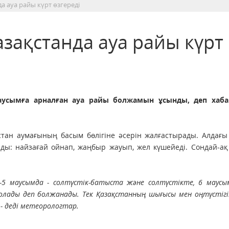
а ауа райы күрт өзгереді
азақстанда ауа райы күрт
маусымға арналған ауа райы болжамын ұсынды, деп хаб
стан аумағының басым бөлігіне әсерін жалғастырады. Алдағы
ады: найзағай ойнап, жаңбыр жауып, жел күшейеді. Сондай-а
 4-5 маусымда - солтүстік-батыста және солтүстікте, 6 маусы
олады деп болжанады. Тек Қазақстанның шығысы мен оңтүстігі
 - деді метеорологтар.