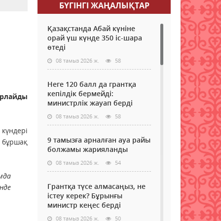
БҮГІНГI ЖАҢАЛЫҚТАР
Қазақстанда Абай күніне
орай үш күнде 350 іс-шара
өтеді
08 тамыз 2026 ж.
58
Неге 120 балл да грантқа
кепілдік бермейді:
арлайды
министрлік жауап берді
08 тамыз 2026 ж.
58
 күндері
9 тамызға арналған ауа райы
қ бұршақ
болжамы жарияланды
08 тамыз 2026 ж.
54
мда
Грантқа түсе алмасаңыз, не
нде
істеу керек? Бұрынғы
министр кеңес берді
08 тамыз 2026 ж.
50