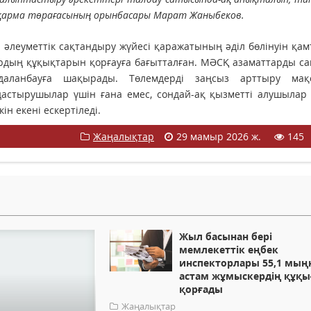
Басқарма төрағасының орынбасары Марат Жаныбеков.
 әлеуметтік сақтандыру жүйесі қаражатының әділ бөлінуін қа
ардың құқықтарын қорғауға бағытталған. МӘСҚ азаматтарды са
даланбауға шақырады. Төлемдерді заңсыз арттыру мақ
мдастырушылар үшін ғана емес, сондай-ақ қызметті алушылар
ін екені ескертіледі.
Жаңалықтар
29 мамыр 2026 ж.
145
Жыл басынан бері
мемлекеттік еңбек
инспекторлары 55,1 мың
астам жұмыскердің құқ
қорғады
Жаңалықтар