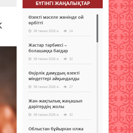
БҮГІНГI ЖАҢАЛЫҚТАР
Өзекті мәселе жөнінде ой
к
өрбітті
08 тамыз 2026 ж.
24
Жастар тәрбиесі –
болашаққа бағдар
08 тамыз 2026 ж.
32
Өңірлік дамудың өзекті
міндеттері айқындалды
08 тамыз 2026 ж.
27
Жан-жақтылық жаңашыл
дәрігердің жолы
08 тамыз 2026 ж.
32
Облыстан бұйырған олжа