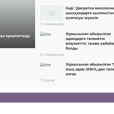
Енді "Декретке миллион
шыққандарға қылмыстық
қозғалуы мүмкін
Жаңалықтар
Жұмысынан айырылған
қа орналастыру
адамдарға төленетін
әлеуметтік төлем көбейе
болды
Жаңалықтар
Жұмысынан айырылған 7
мың адам МӘСҚ-дан төл
алған
Қоғам