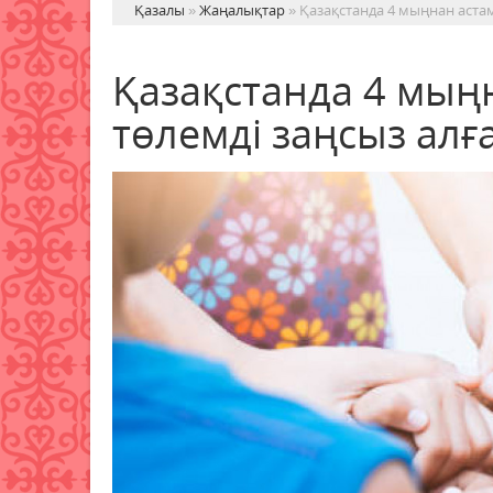
Қазалы
»
Жаңалықтар
» Қазақстанда 4 мыңнан астам
Қазақстанда 4 мыңн
төлемді заңсыз алғ