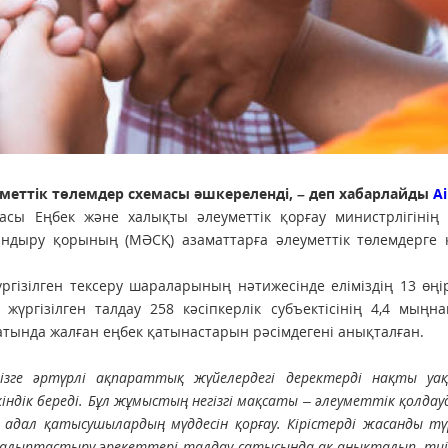
уметтік төлемдер схемасы әшкереленді, – деп хабарлайды
Ai
сы Еңбек және халықты әлеуметтік қорғау министрлігінің 
тандыру қорының (МӘСҚ) азаматтарға әлеуметтік төлемдерге
жүргізілген тексеру шараларының нәтижесінде еліміздің 13 өңі
жүргізілген талдау 258 кәсіпкерлік субъектісінің 4,4 мыңн
сатында жалған еңбек қатынастарын рәсімдегені анықталған.
бізге әртүрлі ақпараттық жүйелердегі деректерді нақты уа
ндік береді. Бұл жұмыстың негізгі мақсаты – әлеуметтік қолдау
адал қатысушылардың мүддесін қорғау. Кірістерді жасанды тү
қалыптастыру әрекеттері талдау сатысында-ақ анықталып, тиі