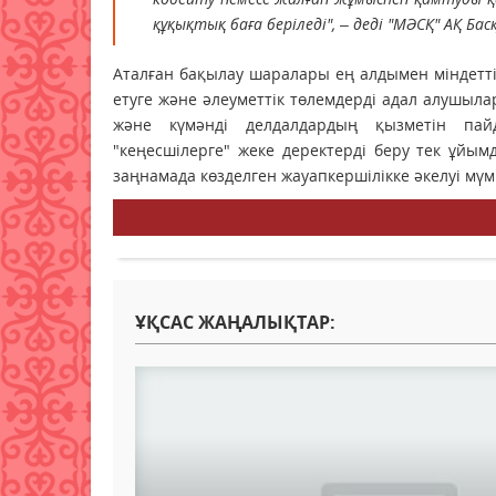
құқықтық баға беріледі", – деді "МӘСҚ" АҚ 
Аталған бақылау шаралары ең алдымен міндетті
етуге және әлеуметтік төлемдерді адал алушыл
және күмәнді делдалдардың қызметін пай
"кеңесшілерге" жеке деректерді беру тек ұйы
заңнамада көзделген жауапкершілікке әкелуі мүмк
ҰҚСАС ЖАҢАЛЫҚТАР: