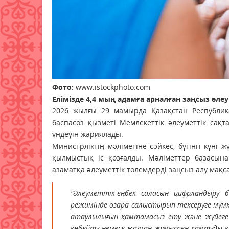
Фото:
www.istockphoto.com
Елімізде 4,4 мың адамға арналған заңсыз әле
2026 жылғы 29 мамырда Қазақстан Республика
баспасөз қызметі Мемлекеттік әлеуметтік сақ
үндеуін жариялады.
Министрліктің мәліметіне сәйкес, бүгінгі күні 
қылмыстық іс қозғалды. Мәліметтер базасына 
азаматқа әлеуметтік төлемдерді заңсыз алу мақ
"Әлеуметтік-еңбек саласын цифрландыру 
режимінде өзара салыстырып тексеруге мүмкі
атаулылығын қамтамасыз ету және жүйеге 
көбейту немесе жалған жұмыспен қамтуды 