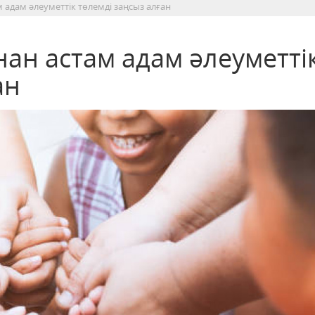
 адам әлеуметтік төлемді заңсыз алған
ан астам адам әлеуметті
ан