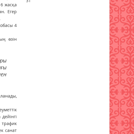
31
16 жасқа
жиектастар мен гранит
әкелуге тыйым салынды:
ан. Егер
тізбе нақтыланды
.
07 тамыз 2026 ж.
54
жобасы 4
Қазақстанға Ираннан +41°С-
ның өзін
қа дейінгі аптап ыстық
келеді
07 тамыз 2026 ж.
50
ары
ағы
«Дауыс беру учаскесін қалай
ген
табуға болады?»
07 тамыз 2026 ж.
60
ыланады,
Қазақстанда есту
аппараттарымен
еуметтік
қамтамасыз ету тәртібі
 дейінгі
өзгерді
р трафик
07 тамыз 2026 ж.
62
к санат