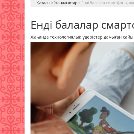
Қазалы
»
Жаңалықтар
» Енді балалар смартфон қол
Енді балалар смар
Жаһанда технологиялық үдерістер дамыған сайын