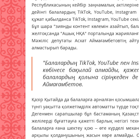
Республикасының кейбір заңнамалық актілеріне
дейінгі балалардың TikTok, YouTube, Instagra
құжат қабылданса TikTok, Instagram, YouTube сек
Бұл шара "зиянды контент көлемін азайтып, бал
желтоқсанда "Ашық НҚА" порталында жарияланға
Мәжіліс депутаты Асхат Аймағамбетовтің айту
алмастырып барады.
"Балалардың TikTok, YouTube пен 
көбінесе бақылай алмайды, қаже
балалардың қолына сіріңкеден де
Аймағамбетов.
Қазір Қытайда да балаларға арналған қосымшала
түнгі уақытта қолжетімділік автоматты түрде тоқ
Дегенмен сарапшылар бұл бастаманың Қазақста
желілерді бұғаттауға қажетті барлық негізгі те
балаларға ғана шектеу қою – өте күрделі мех
арқылы қолданушының жасын көре алмайды. Ол 