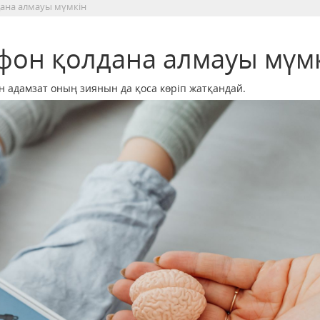
дана алмауы мүмкін
тфон қолдана алмауы мүм
 адамзат оның зиянын да қоса көріп жатқандай.