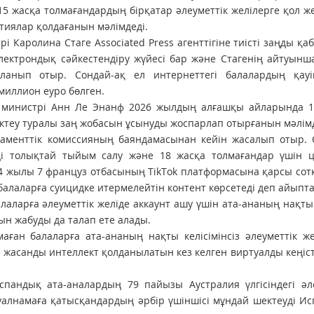
15 жасқа толмағандардың бірқатар әлеуметтік желілерге қол же
тиялар қолдағанын мәлімдеді.
 Каролина Стаге Associated Press агенттігіне тиісті заңды қа
электрондық сәйкестендіру жүйесі бар және Стагенің айтуынш
ланып отыр. Сондай-ақ ел интернеттегі балалардың қауіпс
 миллион еуро бөлген.
 министрі Анн Ле Энанф 2026 жылдың алғашқы айларында 1
ектеу туралы заң жобасын ұсынуды жоспарлап отырғанын мәлім
аменттік комиссияның баяндамасынан кейін жасалып отыр. 
рді толықтай тыйым салу және 18 жасқа толмағандар үшін 
24 жылы 7 француз отбасының TikTok платформасына қарсы сот
балаларға суицидке итермелейтін контент көрсетеді деп айыпта
лаларға әлеуметтік желіде аккаунт ашу үшін ата-ананың нақты 
ын жабуды да талап ете алады.
ан балаларға ата-ананың нақты келісімінсіз әлеуметтік же
жасанды интеллект қолданылатын кез келген виртуалды кеңіст
испандық ата-аналардың 79 пайызы Аустралия үлгісіндегі әл
ауалнамаға қатысқандардың әрбір үшіншісі мұндай шектеуді И