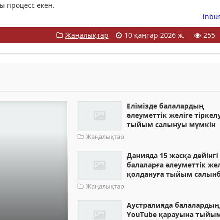
ры процесс екен.
inbus
Жаңалықтар
10 қаңтар 2026 ж.
255
Елімізде балалардың
әлеуметтік желіге тіркел
тыйым салынуы мүмкін
Жаңалықтар
Данияда 15 жасқа дейінгі
балаларға әлеуметтік же
қолдануға тыйым салын
Жаңалықтар
Аустралияда балалардың
YouTube қарауына тыйы