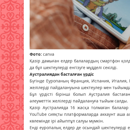
Фото:
canva
Қазір дамыған елдер балалардың смартфон қолда
да бұл шектеулерді енгізуге мүдделі секілді.
Аустралиядан басталған үрдіс
Бүгінде Еуропаның Франция, Испания, Италия, 
желілерді пайдалануына шектеулер мен тыйымдар
Бұл үрдісті бірінші болып Аустралия бастағ
әлеуметтік желілерді пайдалануға тыйым салды.
Қазір Аустралияда 16 жасқа толмаған балалар Fa
YouTube сияқты платформаларда аккаунт аша а
көлемінде ірі айыппұл салуы мүмкін.
Енді еуропалық елдер де осындай шектеулерді ен