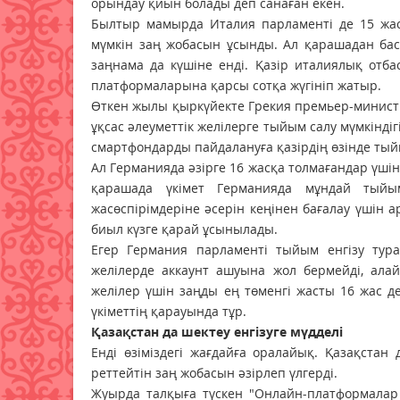
орындау қиын болады деп санаған екен.
Былтыр мамырда Италия парламенті де 15 жасқ
мүмкін заң жобасын ұсынды. Ал қарашадан бас
заңнама да күшіне енді. Қазір италиялық отба
платформаларына қарсы сотқа жүгініп жатыр.
Өткен жылы қыркүйекте Грекия премьер-министр
ұқсас әлеуметтік желілерге тыйым салу мүмкінд
смартфондарды пайдалануға қазірдің өзінде тый
Ал Германияда әзірге 16 жасқа толмағандар үші
қарашада үкімет Германияда мұндай тыйым 
жасөспірімдеріне әсерін кеңінен бағалау үшін
биыл күзге қарай ұсынылады.
Егер Германия парламенті тыйым енгізу тур
желілерде аккаунт ашуына жол бермейді, алай
желілер үшін заңды ең төменгі жасты 16 жас де
үкіметтің қарауында тұр.
Қазақстан да шектеу енгізуге мүдделі
Енді өзіміздегі жағдайға оралайық. Қазақстан 
реттейтін заң жобасын әзірлеп үлгерді.
Жуырда талқыға түскен "Онлайн-платформалар