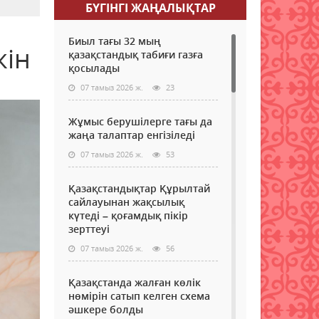
БҮГІНГI ЖАҢАЛЫҚТАР
Биыл тағы 32 мың
кін
қазақстандық табиғи газға
қосылады
07 тамыз 2026 ж.
23
Жұмыс берушілерге тағы да
жаңа талаптар енгізіледі
07 тамыз 2026 ж.
53
Қазақстандықтар Құрылтай
сайлауынан жақсылық
күтеді – қоғамдық пікір
зерттеуі
07 тамыз 2026 ж.
56
Қазақстанда жалған көлік
нөмірін сатып келген схема
әшкере болды