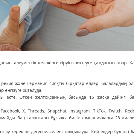
нып, әлеуметтік желілерге кіруін шектеуге қамданып отыр. Қ
Грекия және Германия сияқты бірқатар елдері балалардың әл
 енгізуге оқталуда.
аны есте. Өткен желтоқсанның басында 16 жасқа дейінгі ба
cebook, X, Threads, Snapchat, Instagram, TikTok, Twitch, Red
лмайды. Заң талаптары бұзылса билік компанияларға 28 милл
гізу керек пе деген мәселені талқылауда. Кей елдер бұл істі б