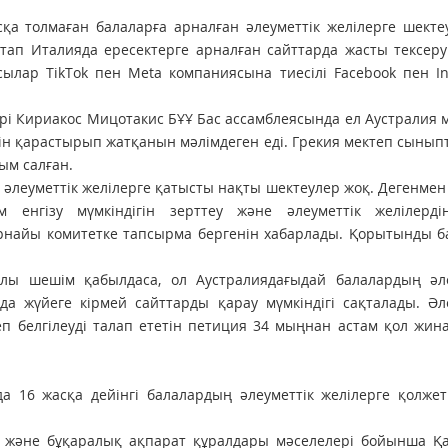
а толмаған балаларға арналған әлеуметтік желілерге шектеу
тап Италияда ересектерге арналған сайттарда жасты тексер
сылар TikTok пен Meta компаниясына тиесілі Facebook пен I
і Кириакос Мицотакис БҰҰ Бас ассамблеясында ел Аустралия 
ігін қарастырып жатқанын мәлімдеген еді. Грекия мектеп сыны
ым салған.
н әлеуметтік желілерге қатысты нақты шектеулер жоқ. Дегенме
енгізу мүмкіндігін зерттеу және әлеуметтік желілерді
 арнайы комитетке тапсырма бергенін хабарлады. Қорытынды 
алы шешім қабылдаса, ол Аустралиядағыдай балалардың әле
да жүйеге кірмей сайттарды қарау мүмкіндігі сақталады. Әл
п белгілеуді талап ететін петиция 34 мыңнан астам қол жина
да 16 жасқа дейінгі балалардың әлеуметтік желілерге қолжеті
 және бұқаралық ақпарат құралдары мәселелері бойынша Қа