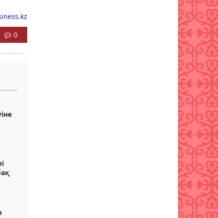
Қазақстанда туризмді
iness.kz
мемлекеттік қолдау тетіктері
жетілдірілуде
0
07 тамыз 2026 ж.
62
уіне
лі
бақ
м