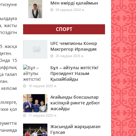
Мен өмірді қалаймын
ткізуіне
07 тамыз 2026 ж.
56
04 қараша 2024 ж.
былдауға
Дәрігер анемияның
а, жасты
жасырын белгілерін атады
СПОРТ
іздігін
07 тамыз 2026 ж.
59
UFC чемпионы Конор
5 жасқа
Мемлекеттік білім гранты
Макгрегор Ирландия
деген.
иегерлерінің тізімі жария
20 наурыз 2025 ж.
болды
Онда 15
цифрлық
Бұл – айтулы жетістік!
07 тамыз 2026 ж.
54
Президент Назым
қа талап
Қызайбайды
ған.
Қазақстанда 589 дәрілік
16 наурыз 2025 ж.
келісімі
препараттың бағасы
төмендеді
Ағайынды боксшылар
лілерге,
кәсіпқой рингте дебют
07 тамыз 2026 ж.
62
жасайды
ікке қол
11 наурыз 2025 ж.
Мектеп формасы туралы
маңызды мәлімдеме: ата-
еуметтік
Жасындай жарқыраған
аналар нені білуі керек
спанияда
Гүлсая