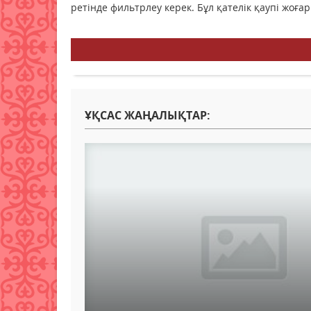
ретінде фильтрлеу керек. Бұл қателік қаупі жоға
ҰҚСАС ЖАҢАЛЫҚТАР: