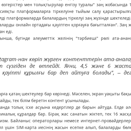
 өзгерістер мен толықтырулар енгізу туралы" заң жобасында 
m сияқты платформаларға тіркелуіне тыйым салу қарастырылғ
ілді платформаларда балалардың тіркелуі заң жүзінде шектеледі
аларды онлайн ортадағы қауіптен қорғауға бағытталған". Заң 
н еді.
ынша, бүгінде әлеуметтік желінің "тәрбиеші" рөлі ата-ана
Instagram-нан көріп жүрген контенттерін ата-анал
т сүзгіден де өтпейді. Яғни, 4,5 және 6 жаст
 қауіпті құрылғы бар деп айтуға болады", – де
рға қатаң шектеулер бар көрінеді. Мәселен, экран уақыты бақ
тайды, тек білім беретін контент ұсынылады.
нда толық іске асуына кедергілер де барын айтуда. Елде әл
хникалық құралдар бар. Бірақ жас санатын жіктеп, тек 16 жасқа
анизм. Байланыс операторлары немесе интернет-провайдерле
үшін SIM-карта иесінің жасын есепке алып, балаларды бөле