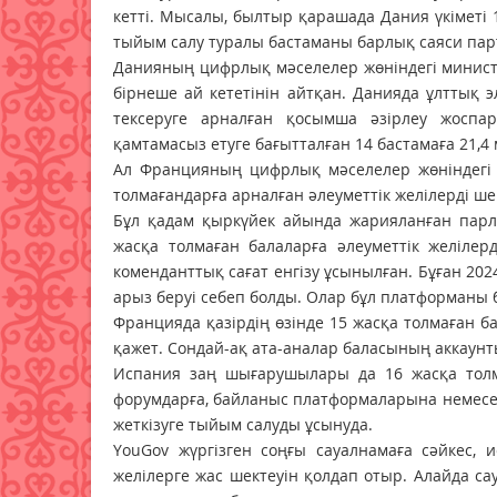
кетті. Мысалы, былтыр қарашада Дания үкіметі 
тыйым салу туралы бастаманы барлық саяси пар
Данияның цифрлық мәселелер жөніндегі министрі
бірнеше ай кететінін айтқан. Данияда ұлттық 
тексеруге арналған қосымша әзірлеу жоспар
қамтамасыз етуге бағытталған 14 бастамаға 21,4
Ал Францияның цифрлық мәселелер жөніндегі
толмағандарға арналған әлеуметтік желілерді ш
Бұл қадам қыркүйек айында жарияланған парл
жасқа толмаған балаларға әлеуметтік желіле
коменданттық сағат енгізу ұсынылған. Бұған 20
арыз беруі себеп болды. Олар бұл платформаны 
Францияда қазірдің өзінде 15 жасқа толмаған ба
қажет. Сондай-ақ ата-аналар баласының аккаунт
Испания заң шығарушылары да 16 жасқа толмағ
форумдарға, байланыс платформаларына немесе 
жеткізуге тыйым салуды ұсынуда.
YouGov жүргізген соңғы сауалнамаға сәйкес, 
желілерге жас шектеуін қолдап отыр. Алайда с