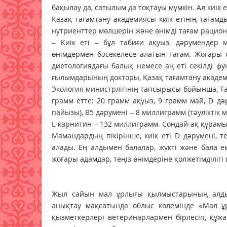
бақылау да, сатылым да тоқтауы мүмкін. Ал киік 
Қазақ тағамтану академиясы киік етінің тағам
нутриенттер мөлшерін және өнімді тағам рацион
– Киік еті – бұл табиғи ақуыз, дәрумендер 
өнімдермен бәсекелесе алатын тағам. Жоғары 
диетологиядағы балық немесе аң еті секілді фу
ғылымдарының докторы, Қазақ тағамтану акаде
Экология министрлігінің тапсырысы бойынша, Тағ
грамм етте: 20 грамм ақуыз, 9 грамм май, D дә
пайызы), B5 дәрумені – 8 миллиграмм (тәуліктік
L-карнитин – 132 миллиграмм. Сондай-ақ құрамы
Мамандардың пікірінше, киік еті D дәрумені,
алады. Ең алдымен балалар, жүкті және бала е
жоғары адамдар, теңіз өнімдеріне қолжетімділігі
Жыл сайын мал ұрлығы қылмыстарының алды
анықтау мақсатында облыс көлемінде «Мал ұр
қызметкерлері ветеринарлармен бірлесіп, құжа