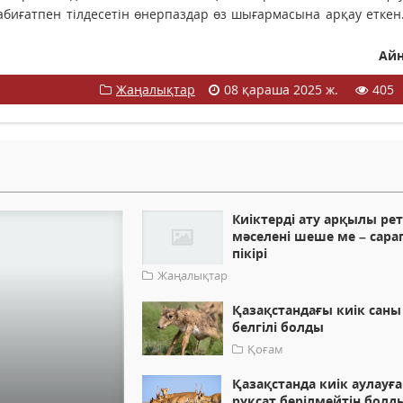
 табиғатпен тілдесетін өнерпаздар өз шығармасына арқау еткен.
Ай
Жаңалықтар
08 қараша 2025 ж.
405
Киіктерді ату арқылы ре
мәселені шеше ме – сар
пікірі
Жаңалықтар
Қазақстандағы киік саны
белгілі болды
Қоғам
Қазақстанда киік аулауға
рұқсат берілмейтін болд