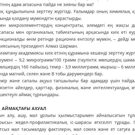
етінің адам ағзасына пайда не зияны бар ма?
дық құндылығына зерттеу жүргізді. Ғалымдар оның химиялық 
ында қолдану мүмкіндігін қарастырды.
мен микроэлементтердің концентраты, әлемдегі ең жақсы д
сапасы мен органикалық табиғатының арқасында киік еті еу
нкционалды өнім ретінде рационға енгізілуі мүмкін, – дейді 
миясының президенті Алмаз Шарман.
амтану академиясы киік етінің құрамына кешенді зерттеу жүргі
румені – 9,2 микрограмм/100 грамм (тәуліктік мөлшердің шам
 мөлшердің 160 пайызы), темір - 3,9 миллиграмм, мырыш – 6 мил
нда магний, селен және B тобы дәрумендері бар.
 темір және сапалы ақуыз тапшылығы бар адамдар үшін пайд
мізетін әйелдер, қарттар, физикалық және интеллектуалдық ж
 шектеулі аймақ тұрғындары.
АЙМАҚТАҒЫ АХУАЛ
н алу, ашу, мал ұрлығы қылмыстарымен айналысатын тұл
ысы» жедел-профилактикалық іс-шарасы өткізіліп тұрады. 
тсыз мал тасымалдау фактілерін, мал союға және ет сатуға 