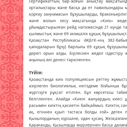
сертификаттың бар-жоғын анықтау мақсатында
орталықтары және басқа да ет павильондары м
қорғау заңнамасын бұзушыларды, браконьерлік
және жолын кесу мақсатында «Киік» жеде
ұйымдастырылған рейд нәтижесінде 21 күнде таб
қылмыстық және 69 әкімшілік құқық бұзушылықт
Қазақстан Республикасы ӘҚБтК-нің 382-баб
қағидаларын бұзу) барлығы 69 құқық бұзушылы
дерегі орын алды. Бірлескен жедел іздестіру
аңының өлі денесі тәркіленген.
ТҮЙІН:
Қазақстанда киік популяциясын реттеу жұмыс
әзірлеген биологиялық негіздеме бойынша бұ
жүргізуге рұқсат етілген. Бұл көрсеткіш таб
белгіленген. Алайда «Киелі жануардың киесі ұ
расымен киіктің қасиетін байқаймыз. Киіктің с
ақ, егіннен қуып тастаса болды ғой» деген п
Қызылорданың күрішіне, одан қусаң, Жезқазғанн
Қарағанды, Қызылорда өңірлерінен басқа далаға