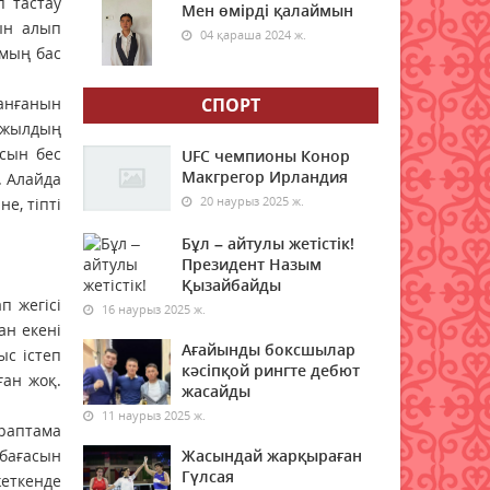
п тастау
жарияланды
Мен өмірді қалаймын
ын алып
04 қараша 2024 ж.
06 тамыз 2026 ж.
65
 мың бас
6 тамызға валюта бағамы
ланғанын
СПОРТ
06 тамыз 2026 ж.
62
ы жылдың
сын бес
UFC чемпионы Конор
Синоптиктер Қазақстанның
Макгрегор Ирландия
. Алайда
екі қаласында ауа сапасы
20 наурыз 2025 ж.
е, тіпті
нашарлауы мүмкін екенін
ескертті
Бұл – айтулы жетістік!
Президент Назым
06 тамыз 2026 ж.
63
Қызайбайды
п жегісі
16 наурыз 2025 ж.
Қазақстандықтар тамызда
ан екені
ең жарқын жұлдыз жаууын
Ағайынды боксшылар
ыс істеп
тамашалай алады
кәсіпқой рингте дебют
ған жоқ.
жасайды
06 тамыз 2026 ж.
62
11 наурыз 2025 ж.
рап­тама
Алғашқы цифрлық жасанды
 бағасын
Жасындай жарқыраған
интеллект құралдарының
Гүлсая
еткенде
таныстырылымы өтті