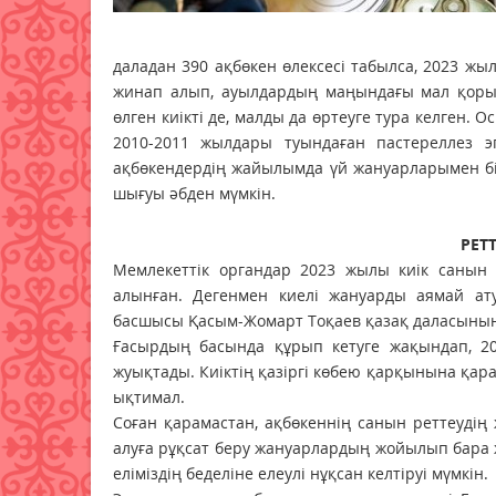
даладан 390 ақбөкен өлексесі табылса, 2023 жы
жинап алып, ауылдардың маңындағы мал қорым
өлген киікті де, малды да өртеуге тура келген. 
2010-2011 жылдары туындаған пастереллез э
ақбөкендердің жайылымда үй жануарларымен бі
шығуы әбден мүмкін.
РЕТ
Мемлекеттік органдар 2023 жылы киік санын 
алынған. Дегенмен киелі жануарды аямай ат
басшысы Қасым-Жомарт Тоқаев қазақ даласының 
Ғасырдың басында құрып кетуге жақындап, 20
жуықтады. Киіктің қазіргі көбею қарқынына қар
ықтимал.
Соған қарамастан, ақбө­кеннің санын реттеудің
алуға рұқсат беру жануарлардың жойылып бара ж
еліміздің беделіне елеулі нұқсан келтіруі мүмкін.