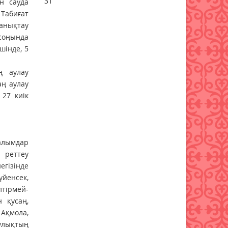
31
н сауда
 Табиғат
06 тамыз 2026 ж.
58
 анықтау
соңында
Алтынның құны қайта өсті:
бағалы металл бағасының
шінде, 5
шарықтауына не әсер етуде
05 тамыз 2026 ж.
109
ң аулау
аң аулау
Тапшы өңірлерге үздік
 27 киік
педагогтарды тарту
ережелері өзгерді
05 тамыз 2026 ж.
108
алымдар
Мемлекеттік қызметтер үшін
 реттеу
ұялы телефонды цифрлық
егізінде
Үкіметке қосу ережесі
үйенсек,
жаңартылды
лтірмей-
05 тамыз 2026 ж.
103
н қусаң,
 Ақмола,
Оқу-ағарту министрлігі жаңа
лулықтың