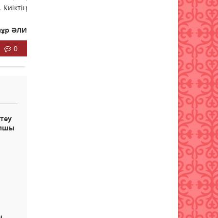
оқу жылының күнтізбесін
 Киіктің
бекітті
05 тамыз 2026 ж.
100
нұр ӘЛИ
0
ттеу
апшы
ы