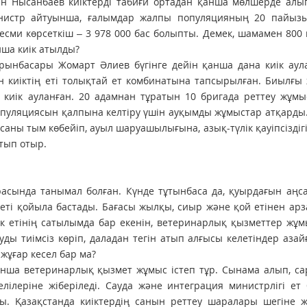
ан Нысанбаев киіктерді табиғи ортадан қанша мөлшерде алы
нистр айтуынша, ғалымдар жалпы популяцияның 20 пайыз
ресми көрсеткіш – 3 978 000 бас болыпты. Демек, шамамен 800
нша киік атылды?
орынбасары Жомарт Әлиев бүгінге дейін қанша дана киік ау
ан киіктің еті толықтай ет комбинатына тапсырылған. Биылғ
киік ауланған. 20 адамнан тұратын 10 бригада реттеу жұмы
 популяциясын қалпына келтіру үшін ауқымды жұмыстар атқарды
саны тым көбейіп, ауыл шаруашылығына, азық-түлік қауіпсіздігін
йтып отыр.
расында танымал болған. Күнде тұтынбаса да, қуырдағын аңса
к еті қойыла бастады. Бағасы жылқы, сиыр және қой етінен арз
к етінің саты­лымда бар екенін, ветеринарлық қызметтер жұм
уды тиімсіз көріп, даладан тегін атып алғысы келетіндер азай
 жұғар кесел бар ма?
нша ветеринарлық қызмет жұмыс істеп тұр. Сынама алып, са­
лілеріне жіберіледі. Сау­да және интеграция министрлігі ет
ы. Қазақстанда киіктердің санын реттеу шаралары шегіне ж