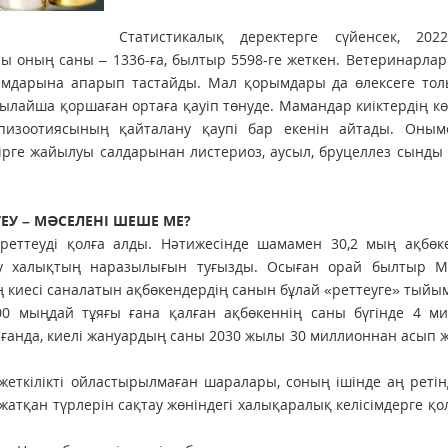
Статистикалық деректерге сүйенсек, 20
лы оның саны – 1336-ға, былтыр 5598-ге жеткен. Ветеринарла
дарына апарып тас­тайды. Мал қорымдары да өлексеге толы
Осылайша қоршаған ортаға қауіп төнуде. Ма­мандар киіктердің кө
пизоотиясының қайталану қаупі бар екенін айтады. Оным
рге жайылуы салдарынан листериоз, аусыл, бруцеллез сынды
ТЕУ – МӘСЕЛЕНІ ШЕШЕ МЕ?
реттеуді қолға алды. Нәтижесінде шамамен 30,2 мың ақбө­к
у ха­лықтың наразылығын туғызды. Осыған орай былтыр М
киесі саналатын ақбөкендердің санын бұлай «реттеуге» тыйы­
0 мыңдай тұяғы ғана қалған ақбөкеннің саны бүгінде 4 ми
ағанда, киелі жа­нуардың саны 2030 жылы 30 миллионнан асып
 жет­кілікті ойластырылмаған шаралары, соның ішінде аң реті
атқан түрлерін сақтау жөніндегі халықаралық келісімдерге қо