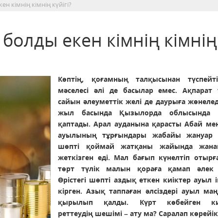
ен кімнің кімнің күйігі?
 болды екен кімнің кімнің
Көптің, қоғамның талқысынан түспейт
мәселесі әлі де басылар емес. Ақпарат 
сайын әлеуметтік желі де даурыға жөнелед
жыл басында Қызылорда облысында к
қаптады. Арал ауданына қарасты Абай ме
ауылының тұрғындары жабайы жануар ө
шөпті қоймай жатқаны жайында жана
жеткізген еді. Мал бағып күнелтіп отырғ
төрт түлік малын қораға қамап әлек 
Өрістегі шөпті аздық еткен киіктер ауыл і
кірген. Азық таппаған әлсіздері ауыл ма
қырылып қалды. Күрт көбейген киі
реттеудің шешімі – ату ма? Саралап көрейік