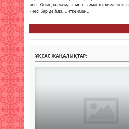
иесі. Оның көркемдігі мен әсемдігін, киелілігін
киесі бар дейміз. Әйткенмен…
ҰҚСАС ЖАҢАЛЫҚТАР: