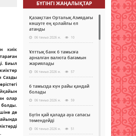
БҮГІНГI ЖАҢАЛЫҚТАР
Қазақстан Орталық Азиядағы
көшуге ең қолайлы ел
атанды
06 тамыз 2026 ж.
10
ін киік
Ұлттық банк 6 тамызға
тараған
арналған валюта бағамын
і. Биыл
жариялады
иіктер
06 тамыз 2026 ж.
57
н Сазды
рістегі
6 тамызда күн райы қандай
йқайын
болады
ан олар
06 тамыз 2026 ж.
59
болды.
шіне де
Бүгін қай қалада ауа сапасы
ңайында
төмендейді
ктерді
06 тамыз 2026 ж.
51
.