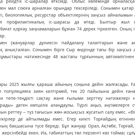
 рейдтік іс-шаралар өткізеді. Облыс көлемінде орналасқа
ен мал союға арналған орындар тексеріледі. Сонымен қатар
ті, биологиялық ресурстар объектілерінің заңсыз айналымын
л профилактикалық іс-шарасы да өтеді. Былтыр жыл 
иғат қорғау заңнамаларын бұзған 74 дерек тіркелген. Оның і
ар.
ымен (жануарлар дүниесiн пайдалану талаптарын және а
қ анықталған. Сонымен бірге Сыр өңірінде тағы бір заңсыз 
 жұмыстары нәтижесінде 48 жастағы тұрғынның автокөлігінен
тары 2025 жылғы қараша айының соңына дейін жалғасады. Ғ
л популяцияға зиян келтірмей, тек 20 пайызына дейін ғана
иғи тепе-теңдікті сақтау және ғылыми зерттеу нәтижелері н
рады» деген көпшілік алаңдаулы. Түрлі аңыз, әңгімелерге с
анын реттеу – түз тағысын жөн-жосықсыз жусатып салу емес. «Ө
ікірлер де айтылмады емес. Егер киікті Торғайдың егініне
ың бақшасына түсе береді. Бұл жануар Орал, Ақтөбе, Торғай,
 жерсінбейді екен. Иә, табиғаттың төл перзенті көз тоймас сұ