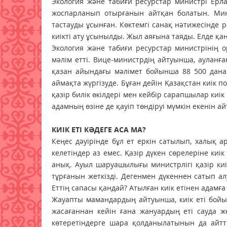
Экология және табиғи ресурстар министрі Ерл
жоспарланып отырғанын айтқан болатын. Ми
тастауды ұсынған. Көктемгі санақ нәтижесінде 
киікті ату ұсынылды. Жыл аяғына таяды. Елде қа
Экология және табиғи ресурстар министрінің 
мәлім етті. Вице-министрдің айтуынша, ауланғ
қазан айындағы мәлімет бойынша 88 500 дана 
аймақта жүргізуде. Бұған дейін Қазақстан киік
қазір билік өкілдері мен кейбір сарапшылар киік 
адамның өзіне де қауіп төндіруі мүмкін екенін а
КИІК ЕТІ КӘДЕГЕ АСА МА?
Кеңес дәуірінде бұл ет еркін сатылып, халық а
келетіндер аз емес. Қазір дүкен сөрелеріне киі
анық. Ауыл шаруашылығы министрлігі қазір киі
тұрғанын жеткізді. Дегенмен дүкеннен сатып ал
Еттің сапасы қандай? Атылған киік етінен адамға
Жауапты мамандардың айтуынша, киік еті бойы
жасағаннан кейін ғана жануардың еті сауда же
көтеретіндерге ша­ра қолданылатынын да айтт