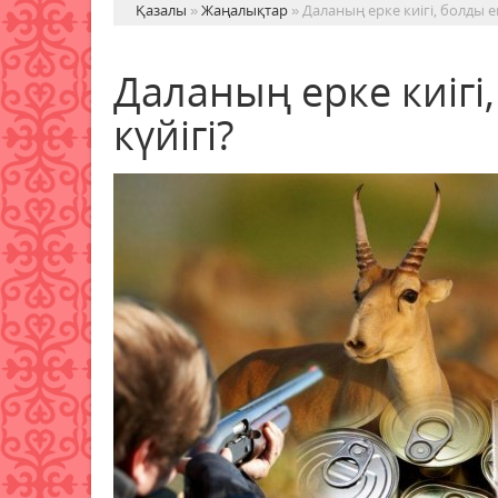
Қазалы
»
Жаңалықтар
» Даланың ерке киігі, болды ек
Даланың ерке киігі,
күйігі?