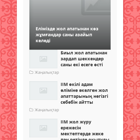
Елімізде жол апатынан көз
жұмғандар саны азайып
келеді
Биыл жол апатынан
зардап шеккендер
саны екі есеге өсті
Жаңалықтар
ІІМ өкілі адам
өліміне әкелген жол
апаттарының негізгі
себебін айтты
Жаңалықтар
ІІМ жол жүру
ережесін
мектептерде жеке
пән ретінде оқытуды