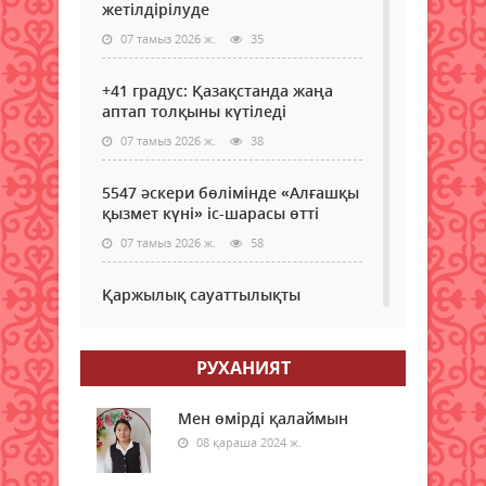
жетілдірілуде
07 тамыз 2026 ж.
35
+41 градус: Қазақстанда жаңа
аптап толқыны күтіледі
07 тамыз 2026 ж.
38
5547 әскери бөлімінде «Алғашқы
қызмет күні» іс-шарасы өтті
07 тамыз 2026 ж.
58
Қаржылық сауаттылықты
арттыруға бағытталған кездесу
өтті
РУХАНИЯТ
07 тамыз 2026 ж.
51
Ауыл шаруашылығы – өңір
Мен өмірді қалаймын
экономикасының негізгі тірегі
08 қараша 2024 ж.
07 тамыз 2026 ж.
57