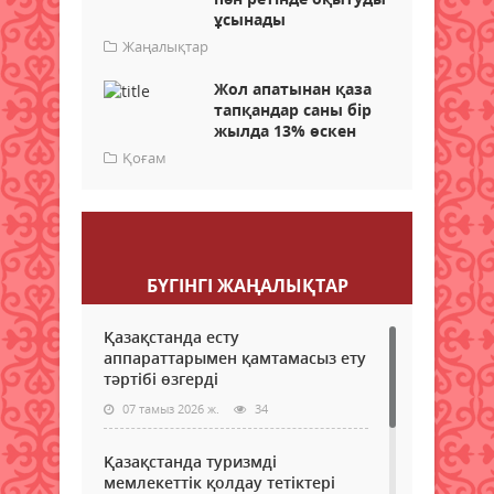
ұсынады
Жаңалықтар
Жол апатынан қаза
тапқандар саны бір
жылда 13% өскен
Қоғам
Пікір қалдыру
БҮГІНГI ЖАҢАЛЫҚТАР
Қазақстанда есту
аппараттарымен қамтамасыз ету
тәртібі өзгерді
07 тамыз 2026 ж.
34
Қазақстанда туризмді
мемлекеттік қолдау тетіктері