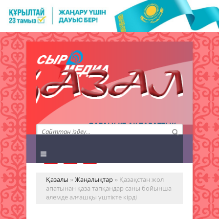
QAZALY.KZ АҚПАРАТТЫҚ
АГЕНТТІГІ
Қазалы
»
Жаңалықтар
» Қазақстан жол
апатынан қаза тапқандар саны бойынша
әлемде алғашқы үштікте кірді