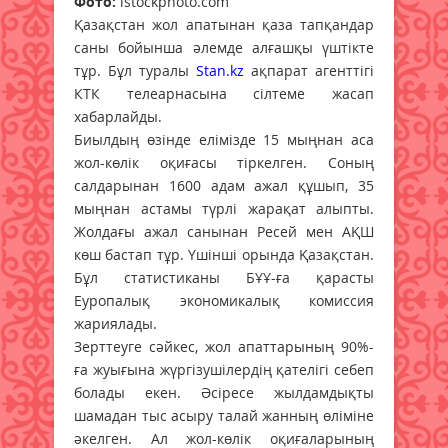
Фото:
istockphoto.com
Қазақстан жол апатынан қаза тапқандар
саны бойынша әлемде алғашқы үштікте
тұр. Бұл туралы
Stan.kz
ақпарат агенттігі
КТК телеарнасына сілтеме жасап
хабарлайды.
Биылдың өзінде елімізде 15 мыңнан аса
жол-көлік оқиғасы тіркелген. Соның
салдарынан 1600 адам ажал құшып, 35
мыңнан астамы түрлі жарақат алыпты.
Жолдағы ажал санынан Ресей мен АҚШ
көш бастап тұр. Үшінші орында Қазақстан.
Бұл статистиканы БҰҰ-ға қарасты
Еуропалық экономикалық комиссия
жариялады.
Зерттеуге сәйкес, жол апаттарының 90%-
ға жуығына жүргізушілердің қателігі себеп
болады екен. Әсіресе жылдамдықты
шамадан тыс асыру талай жанның өліміне
әкелген. Ал жол-көлік оқиғаларының