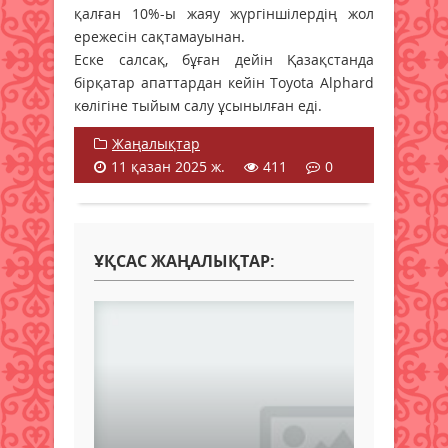
қалған 10%-ы жаяу жүргіншілердің жол
ережесін сақтамауынан.
Еске салсақ, бұған дейін Қазақстанда
бірқатар апаттардан кейін Toyota Alphard
көлігіне тыйым салу ұсынылған еді.
Жаңалықтар
11 қазан 2025 ж.
411
0
ҰҚСАС ЖАҢАЛЫҚТАР: