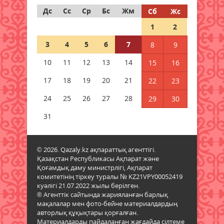
07 тамыз 2026 ж.
43
Дс
Сс
Ср
Бс
Жм
Сб
Жс
1
2
Шетелде жүрген
қазақстандықтар Құрылтай
3
4
5
6
7
8
9
сайлауында қалай дауыс береді?
07 тамыз 2026 ж.
55
10
11
12
13
14
15
16
17
18
19
20
21
22
23
Енді үй жануарларының
төлқұжаты eGov Mobile-да
24
25
26
27
28
29
30
қолжетімді
31
06 тамыз 2026 ж.
102
Доллар бағасы тағы да түсті
© 2026. Qazaly.kz ақпараттық агенттігі.
06 тамыз 2026 ж.
107
Қазақстан Республикасы Ақпарат және
Қоғамдық даму министрлігі, Ақпарат
комитетінің тіркеу туралы № KZ21VPY00052419
Бейтаныс нөмірден қоңырау
куәлігі 21.07.2022 жылы берілген.
түсті: коллектор мен алаяқты
® Агенттік сайтында жарияланған барлық
қалай ажыратамыз
мақалалар мен фото-бейне материалдардың
06 тамыз 2026 ж.
100
авторлық құқықтары қорғалған.
Материалдарды пайдаланған жағдайда сілтеме