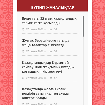
БҮГІНГI ЖАҢАЛЫҚТАР
Биыл тағы 32 мың қазақстандық
табиғи газға қосылады
07 тамыз 2026 ж.
34
Жұмыс берушілерге тағы да
жаңа талаптар енгізіледі
07 тамыз 2026 ж.
54
Қазақстандықтар Құрылтай
сайлауынан жақсылық күтеді –
қоғамдық пікір зерттеуі
07 тамыз 2026 ж.
57
Қазақстанда жалған көлік
нөмірін сатып келген схема
әшкере болды
07 тамыз 2026 ж.
52