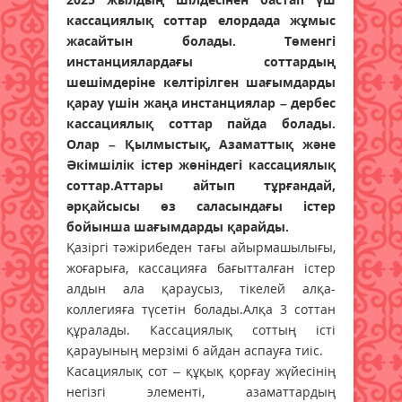
кассациялық соттар елордада жұмыс
жасайтын болады. Төменгі
инстанциялардағы соттардың
шешімдеріне келтірілген шағымдарды
қарау үшін жаңа инстанциялар – дербес
кассациялық соттар пайда болады.
Олар – Қылмыстық, Азаматтық және
Әкімшілік істер жөніндегі кассациялық
соттар.Аттары айтып тұрғандай,
әрқайсысы өз саласындағы істер
бойынша шағымдарды қарайды.
Қазіргі тәжірибеден тағы айырмашылығы,
жоғарыға, кассацияға бағытталған істер
алдын ала қараусыз, тікелей алқа-
коллегияға түсетін болады.Алқа 3 соттан
құралады. Кассациялық соттың істі
қарауының мерзімі 6 айдан аспауға тиіс.
Касациялық сот – құқық қорғау жүйесінің
негізгі элементі, азаматтардың