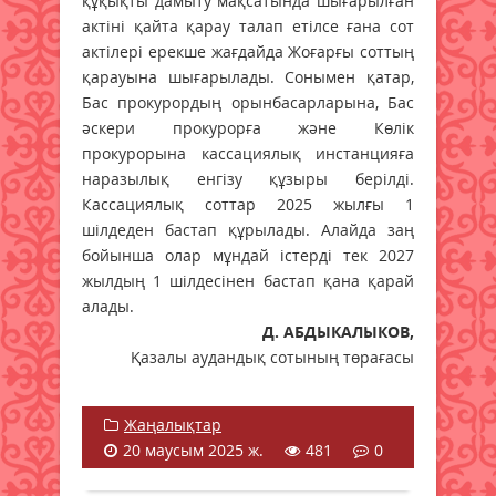
құқықты дамыту мақсатында шығарылған
актіні қайта қарау талап етілсе ғана сот
актілері ерекше жағдайда Жоғарғы соттың
қарауына шығарылады. Сонымен қатар,
Бас прокурордың орынбасарларына, Бас
әскери прокурорға және Көлік
прокурорына кассациялық инстанцияға
наразылық енгізу құзыры берілді.
Кассациялық соттар 2025 жылғы 1
шілдеден бастап құрылады. Алайда заң
бойынша олар мұндай істерді тек 2027
жылдың 1 шілдесінен бастап қана қарай
алады.
Д. АБДЫКАЛЫКОВ,
Қазалы аудандық сотының төрағасы
Жаңалықтар
20 маусым 2025 ж.
481
0