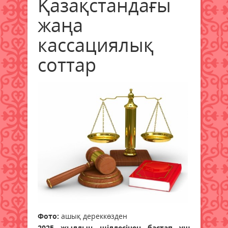
Қазақстандағы
жаңа
кассациялық
соттар
Фото:
ашық дереккөзден
2025 жылдың шілдесінен бастап үш