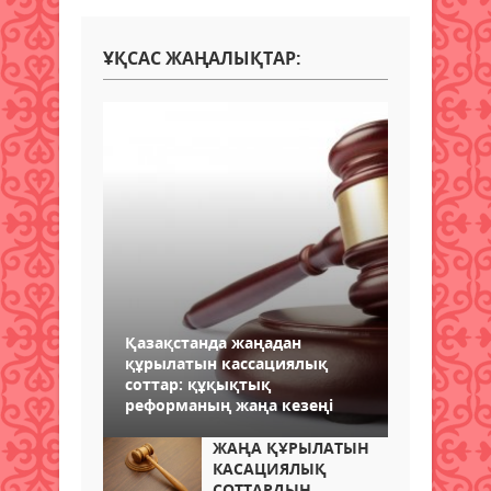
ҰҚСАС ЖАҢАЛЫҚТАР:
Қазақстанда жаңадан
құрылатын кассациялық
соттар: құқықтық
реформаның жаңа кезеңі
ЖАҢА ҚҰРЫЛАТЫН
КАСАЦИЯЛЫҚ
СОТТАРДЫҢ