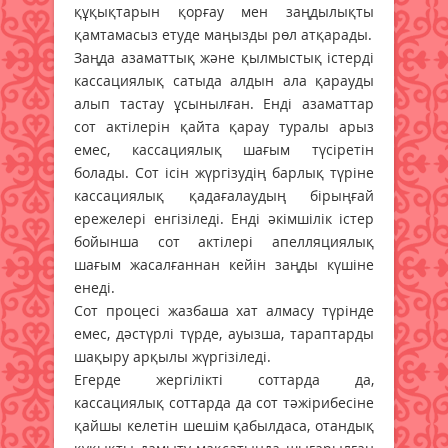
құқықтарын қорғау мен заңдылықты
қамтамасыз етуде маңызды рөл атқарады.
Заңда азаматтық және қылмыстық істерді
кассациялық сатыда алдын ала қарауды
алып тастау ұсынылған. Енді азаматтар
сот актілерін қайта қарау туралы арыз
емес, кассациялық шағым түсіретін
болады. Сот ісін жүргізудің барлық түріне
кассациялық қадағалаудың бірыңғай
ережелері енгізіледі. Енді әкімшілік істер
бойынша сот актілері апелляциялық
шағым жасалғаннан кейін заңды күшіне
енеді.
Сот процесі жазбаша хат алмасу түрінде
емес, дәстүрлі түрде, ауызша, тараптарды
шақыру арқылы жүргізіледі.
Егерде жергілікті соттарда да,
кассациялық соттарда да сот тәжірибесіне
қайшы келетін шешім қабылдаса, отандық