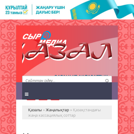
QAZALY.KZ АҚПАРАТТЫҚ
АГЕНТТІГІ
Қазалы
»
Жаңалықтар
» Қазақстандағы
жаңа кассациялық соттар