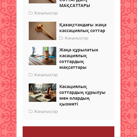
МАҚСАТТАРЫ
Жаңалықтар
Қазақстандағы жаңа
кассациялық соттар
Жаңалықтар
Жаңа құрылатын
касациялық
соттардың
мақсаттары
Жаңалықтар
Касациялық
соттардың құрылуы
мен олардың
қызметі
Жаңалықтар
Пікір қалдыру