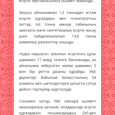
есірткі зертханасының қызметі жойылды.
Заңсыз айналымнан 1,3 тоннадан астам
есірткі құралдары мен психотроптық
заттар, 4,6 тонна көкнәр сабанының
шикізаты және синтетикалық есірткі жасау
үшін пайдаланылатын 13,6 тонна
химиялық реагенттер алынды.
«Қара нарықта» алынған есірткінің құны
шамамен 17 млрд теңгеге бағаланады, ал
айналымға жіберілген көлем шамамен 5
млн бір реттік дозаны құрайды. ҰҚК
деректері бойынша Қазақстанның 54
азаматы мен шетелдіктерге қатысты сотқа
дейінгі тергеулер жүргізілуде.
Сонымен қатар, ҰҚК Шекара қызметі
халықаралық қатынас жолдарында есірткі
құралдарын тасымалдаудың 200-ден