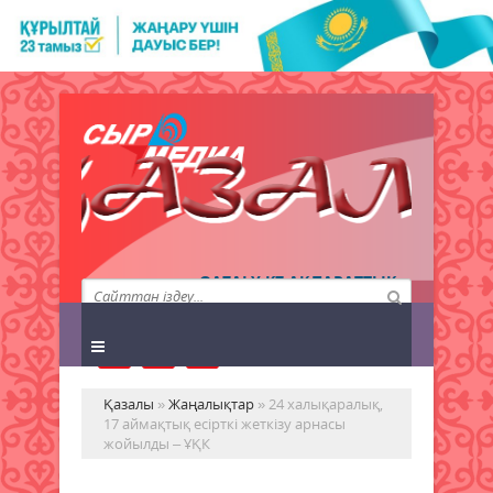
QAZALY.KZ АҚПАРАТТЫҚ
АГЕНТТІГІ
Қазалы
»
Жаңалықтар
» 24 халықаралық,
17 аймақтық есірткі жеткізу арнасы
жойылды – ҰҚК