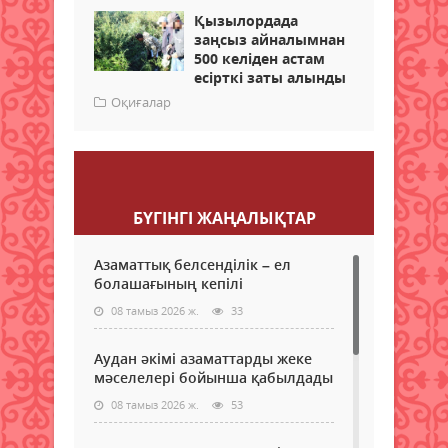
Қызылордада
заңсыз айналымнан
500 келіден астам
есірткі заты алынды
Оқиғалар
Пікір қалдыру
БҮГІНГI ЖАҢАЛЫҚТАР
Азаматтық белсенділік – ел
болашағының кепілі
08 тамыз 2026 ж.
33
Аудан әкімі азаматтарды жеке
мәселелері бойынша қабылдады
08 тамыз 2026 ж.
53