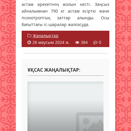
астам әрекетінің жолын кесті. Заңсыз
айналымнан 790 кг астам есірткі және
психотроптық заттар алынды. Осы
бағыттағы іс-шаралар жалғасуда.
Жаңалықтар
26 маусым 2024 ж.
384
0
ҰҚСАС ЖАҢАЛЫҚТАР: