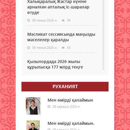
Халықаралық Жастар күніне
арналған апталық іс-шаралар
өтуде
08 тамыз 2026 ж.
59
Мәслихат сессиясында маңызды
мәселелер қаралды
08 тамыз 2026 ж.
53
Қызылордада 2026 жылы
құрылысқа 177 млрд теңге
бөлінді
08 тамыз 2026 ж.
55
РУХАНИЯТ
Жамбылда жаңа флюорит
зауыты салынады
Мен өмірді қалаймын
08 қараша 2024 ж.
08 тамыз 2026 ж.
51
Қазақстанның басым бөлігінде
Мен өмірді қалаймын.
жауын-шашынсыз ауа райы
08 қараша 2024 ж.