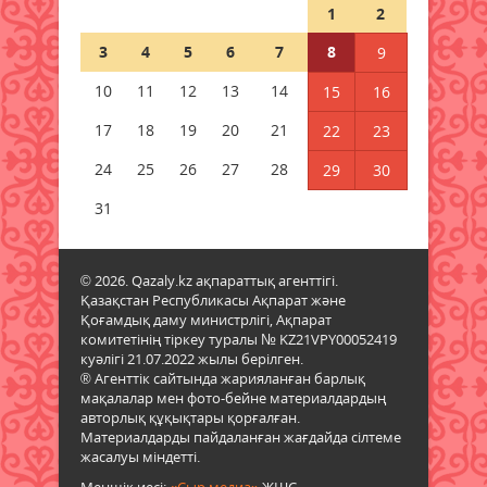
1
2
Тағылымға толы сыр-сұхбат
3
4
5
6
7
8
9
08 тамыз 2026 ж.
53
10
11
12
13
14
15
16
Мерейі үстем мәдени мекен
17
18
19
20
21
22
23
08 тамыз 2026 ж.
41
24
25
26
27
28
29
30
Шырайы артқан шағын қала
31
08 тамыз 2026 ж.
47
© 2026. Qazaly.kz ақпараттық агенттігі.
Ел игілігі жолындағы еңбек
Қазақстан Республикасы Ақпарат және
бағаланып, құрылысшыларға
Қоғамдық даму министрлігі, Ақпарат
құрмет көрсетілді
комитетінің тіркеу туралы № KZ21VPY00052419
07 тамыз 2026 ж.
25
куәлігі 21.07.2022 жылы берілген.
® Агенттік сайтында жарияланған барлық
мақалалар мен фото-бейне материалдардың
авторлық құқықтары қорғалған.
Материалдарды пайдаланған жағдайда сілтеме
жасалуы міндетті.