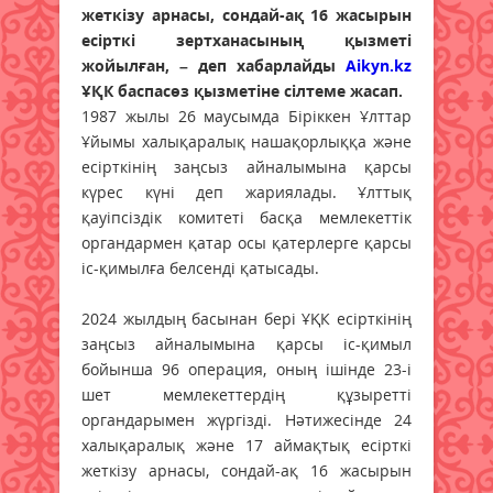
жеткізу арнасы, сондай-ақ 16 жасырын
есірткі зертханасының қызметі
жойылған, – деп хабарлайды
Aikyn.kz
ҰҚК баспасөз қызметіне сілтеме жасап.
1987 жылы 26 маусымда Біріккен Ұлттар
Ұйымы халықаралық нашақорлыққа және
есірткінің заңсыз айналымына қарсы
күрес күні деп жариялады. Ұлттық
қауіпсіздік комитеті басқа мемлекеттік
органдармен қатар осы қатерлерге қарсы
іс-қимылға белсенді қатысады.
2024 жылдың басынан бері ҰҚК есірткінің
заңсыз айналымына қарсы іс-қимыл
бойынша 96 операция, оның ішінде 23-і
шет мемлекеттердің құзыретті
органдарымен жүргізді. Нәтижесінде 24
халықаралық және 17 аймақтық есірткі
жеткізу арнасы, сондай-ақ 16 жасырын