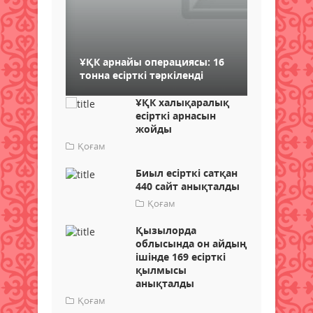
ҰҚК арнайы операциясы: 16
тонна есірткі тәркіленді
ҰҚК халықаралық
есірткі арнасын
жойды
Қоғам
Биыл есірткі сатқан
440 сайт анықталды
Қоғам
Қызылорда
облысында он айдың
ішінде 169 есірткі
қылмысы
анықталды
Қоғам