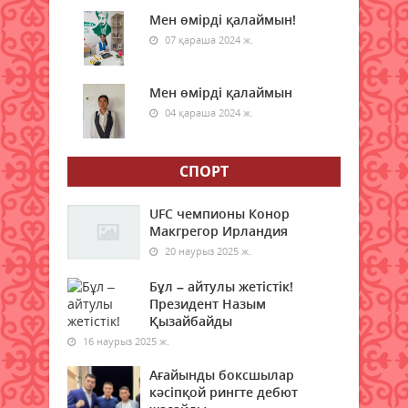
Мен өмірді қалаймын!
"Қазақстан халқына" қоғамдық
қоры 350 білім беру грантын
07 қараша 2024 ж.
бөлді
09 тамыз 2026 ж.
89
Мен өмірді қалаймын
04 қараша 2024 ж.
Қазақстанда электр энергиясын
жүздеген жылдар бойы көмірден
өндірмек
СПОРТ
09 тамыз 2026 ж.
89
UFC чемпионы Конор
Бүгін қай қалада ауа сапасы
Макгрегор Ирландия
нашарлайды
20 наурыз 2025 ж.
09 тамыз 2026 ж.
75
Бұл – айтулы жетістік!
Президент Назым
Мемлекеттік грантқа іліге
Қызайбайды
алмаған талапкерлерге жаңа
16 наурыз 2025 ж.
мүмкіндік берілді
Ағайынды боксшылар
09 тамыз 2026 ж.
83
кәсіпқой рингте дебют