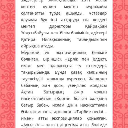
көптен күткен мектеп мұражайы
салтанатты түрде ашылды. Ұстаздар
қауымы бұл істі атқаруда сол кездегі
мектеп директоры Қайрақбай
Жақсыбайұлы мен білім бөлімінің әдіскері
Қатира Нияз­қызының табандылығын
айрықша атады.
Мұражай үш экспозициялық бөлімге
бөлінген. Біріншісі, «Ерлік пен елдікті,
иман мен адалдықты ту еткендер»
тақырыбында. Бұнда қазақ халқының
тәуелсіздігі жолында күрескен, Жанқожа
бабаның жан досы, үзеңгілес жолдасы
Ақтан батырдың өмір жолын
насихаттайтын «Қорған болған халқына
батыр баба», ислам дінін насихаттаған
Әзілхан ишанға арналған «Тәрбие негізі –
иман» атты экспозициялар қойылған.
«Ауылым – алтын діңгегім» атты бөлімде