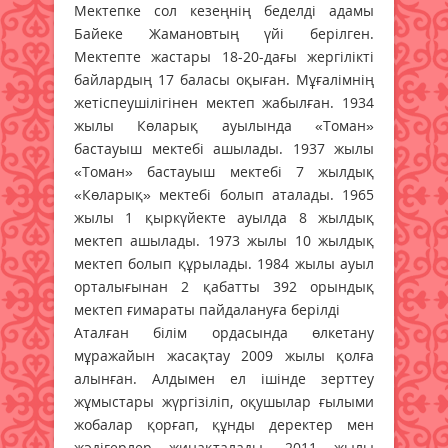
Мектепке сол кезеңнің беделді адамы
Байеке Жамановтың үйі берілген.
Мектепте жас­тары 18-20-дағы жергілікті
байлардың 17 баласы оқыған. Мұғалімнің
жетіспеушілігінен мектеп жабылған. 1934
жылы Көларық ауылында «Томан»
бастауыш мектебі ашылады. 1937 жылы
«Томан» бастауыш мектебі 7 жылдық
«Көларық» мектебі болып аталады. 1965
жылы 1 қыркүйекте ауылда 8 жылдық
мектеп ашылады. 1973 жылы 10 жылдық
мектеп болып құрылады. 1984 жылы ауыл
орталығынан 2 қабатты 392 орындық
мектеп ғимараты пайдалануға берілді
Аталған білім ордасында өлкетану
мұражайын жасақтау 2009 жылы қолға
алынған. Алдымен ел ішінде зерттеу
жұмыстары жүргізіліп, оқушылар ғылыми
жобалар қорғап, құнды деректер мен
жәдігерлер жинақталады. 2011 жылы