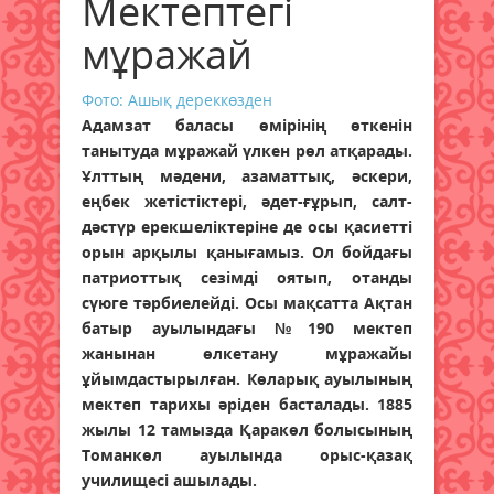
Мектептегі
мұражай
Фото: Ашық дереккөзден
Адамзат баласы өмірінің өткенін
танытуда мұражай үлкен рөл атқарады.
Ұлттың мәдени, азаматтық, әскери,
еңбек жетістіктері, әдет-ғұрып, салт-
дәстүр ерекшеліктеріне де осы қасиетті
орын арқылы қанығамыз. Ол бойдағы
патриоттық сезімді оятып, отанды
сүюге тәрбиелейді. Осы мақсатта Ақтан
батыр ауылындағы №190 мектеп
жанынан өлкетану мұражайы
ұйымдастырылған. Көларық ауылының
мектеп тарихы әріден басталады. 1885
жылы 12 тамызда Қаракөл болысының
Томанкөл ауылында орыс-қазақ
училищесі ашылады.