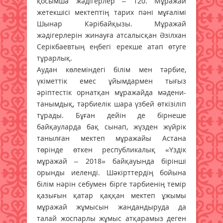
қосымша жәдігерлер – 120. Мұражай
жетекшісі мектептің тарих пәні мұғалімі
Шынар Кәрібайқызы. Мұражай
жәдігерлерін жинауға атсалысқан Әзілхан
Серікбаевтың еңбегі ерекше атап өтуге
тұрарлық.
Аудан көлеміндегі білім мен тәрбие,
үкіметтік емес ұйымдармен тығыз
әріптестік орнатқан мұражайда мәдени-
танымдық, тәрбиелік шара үзбей өткізіліп
тұрады. Бұған дейін де бірнеше
байқауларда бақ сынап, жүзден жүйрік
танылған мектеп мұражайы Астана
төрінде өткен республикалық «Үздік
мұражай – 2018» байқауында бірінші
орынды иеленді. Шәкірттердің бойына
білім нәрін себумен бірге тәрбиенің темір
қазығын қатар қаққан мектеп ұжымы
мұражай жұмысын жандандыруда да
талай жоспарлы жұмыс атқарамыз деген