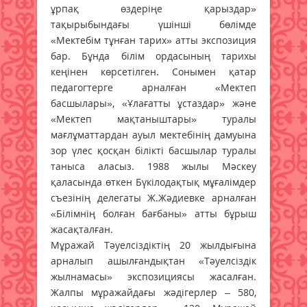
ұрпақ өздеріңе қарыздар»
тақырыбындағы үшінші бөлімде
«Мектебім тұнған тарих» атты экспозиция
бар. Бұнда білім ордасының тарихы
кеңінен көрсетілген. Сонымен қатар
педагогтерге арналған «Мектеп
басшылары», «Ұлағатты ұстаздар» және
«Мектеп мақтаныштары» туралы
мағлұматтардан ауыл мектебінің дамуына
зор үлес қосқан білікті басшылар туралы
таныса аласыз. 1988 жылы Мәскеу
қаласында өткен Бүкілодақтық мұғалімдер
съезінің делегаты Ж.Жәдиевке арналған
«Білімнің болған бағбаны» атты бұрыш
жасақталған.
Мұражай Тәуелсіздіктің 20 жылдығына
арналып ашылғандықтан «Тәуелсіздік
жылнамасы» экспозициясы жасалған.
Жалпы мұражайдағы жәдігерлер – 580,