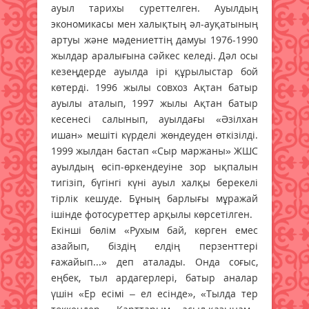
ауыл тарихы суреттелген. Ауылдың
экономикасы мен халықтың әл-ауқатының
артуы және мәдениеттің дамуы 1976-1990
жылдар аралығына сәйкес келеді. Дәл осы
кезеңдерде ауылда ірі құрылыстар бой
көтерді. 1996 жылы совхоз Ақтан батыр
ауылы аталып, 1997 жылы Ақтан батыр
кесенесі салынып, ауылдағы «Әзілхан
ишан» мешіті күрделі жөндеуден өткізілді.
1999 жылдан бастап «Сыр маржаны» ЖШС
ауылдың өсіп-өркендеуіне зор ықпалын
тигізіп, бүгінгі күні ауыл халқы берекелі
тірлік кешуде. Бұның барлығы мұражай
ішінде фотосуреттер арқылы көрсетілген.
Екінші бөлім «Рухым бай, көрген емес
азайып, біздің елдің перзенттері
ғажайып...» деп аталады. Онда соғыс,
еңбек, тыл ардагерлері, батыр аналар
үшін «Ер есімі – ел есінде», «Тылда тер