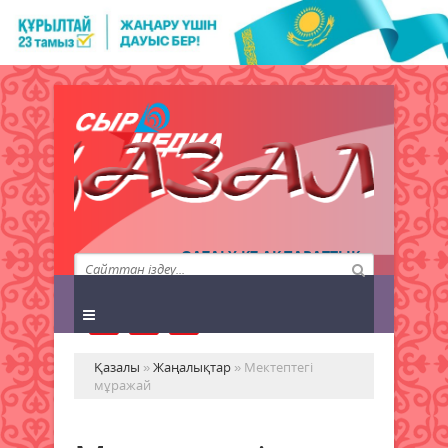
QAZALY.KZ АҚПАРАТТЫҚ
АГЕНТТІГІ
Қазалы
»
Жаңалықтар
» Мектептегі
мұражай