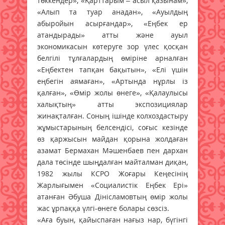
төккендер», «Қарттарым – асыл қазынам»,
«Алып та туар анадан», «Ауылдың
абыройын асырғандар», «Еңбек ер
атандырады» атты және ауыл
экономикасын көтеруге зор үлес қосқан
белгілі тұлғалардың өміріне арналған
«Еңбектен тапқан бақытын», «Елі үшін
еңбегін аямаған», «Артында нұрлы із
қалған», «Өмір жолы өнеге», «Қалаулысы
халықтың» атты экспозициялар
жинақталған. Соның ішінде колхоздастыру
жұмыстарының белсендісі, соғыс кезінде
өз қаржысын майдан қорына жолдаған
азамат Бермахан Мәшенбаев пен дархан
дала төсінде шыңдалған майталман диқан,
1982 жылы КСРО Жоғары Кеңесінің
Жарлығымен «Социалистік Еңбек Ері»
атанған Әбуша Дінісламовтың өмір жолы
жас ұрпаққа үлгі-өнеге болары сөзсіз.
«Аға буын, қайыспаған нағыз нар, бүгінгі