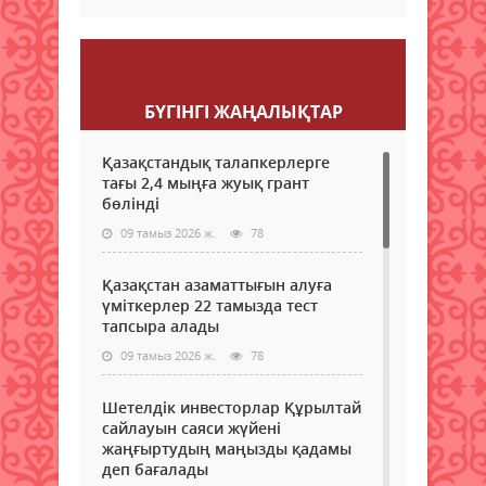
Пікір қалдыру
БҮГІНГI ЖАҢАЛЫҚТАР
Қазақстандық талапкерлерге
тағы 2,4 мыңға жуық грант
бөлінді
09 тамыз 2026 ж.
78
Қазақстан азаматтығын алуға
үміткерлер 22 тамызда тест
тапсыра алады
09 тамыз 2026 ж.
78
Шетелдік инвесторлар Құрылтай
сайлауын саяси жүйені
жаңғыртудың маңызды қадамы
деп бағалады