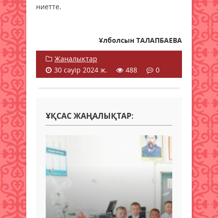
ниетте.
Ұлболсын ТАЛАПБАЕВА
Жаңалықтар
30 сәуір 2024 ж.
488
0
ҰҚСАС ЖАҢАЛЫҚТАР: