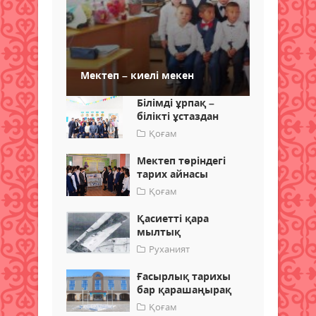
Мектеп – киелі мекен
Білімді ұрпақ –
білікті ұстаздан
Қоғам
Мектеп төріндегі
тарих айнасы
Қоғам
Қасиетті қара
мылтық
Руханият
Ғасырлық тарихы
бар қарашаңырақ
Қоғам