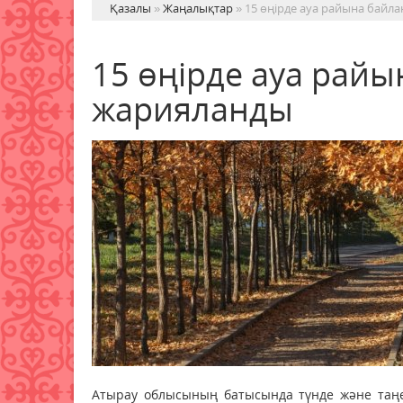
Қазалы
»
Жаңалықтар
» 15 өңірде ауа райына байл
15 өңірде ауа райы
жарияланды
Атырау облысының батысында түнде және таңе