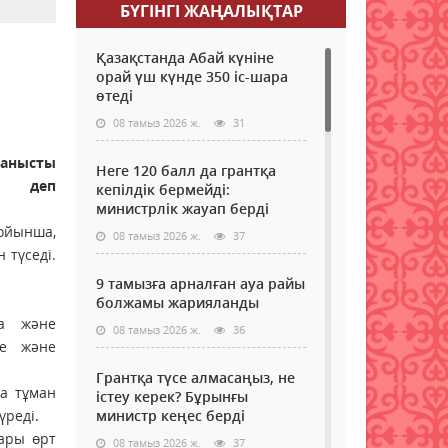
БҮГІНГI ЖАҢАЛЫҚТАР
Қазақстанда Абай күніне
орай үш күнде 350 іс-шара
өтеді
08 тамыз 2026 ж.
31
ланысты
Неге 120 балл да грантқа
, деп
кепілдік бермейді:
министрлік жауап берді
ойынша,
08 тамыз 2026 ж.
37
 түседі.
9 тамызға арналған ауа райы
болжамы жарияланды
да және
08 тамыз 2026 ж.
36
де және
Грантқа түсе алмасаңыз, не
а тұман
істеу керек? Бұрынғы
үреді.
министр кеңес берді
ары өрт
08 тамыз 2026 ж.
37