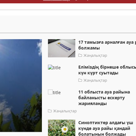
17 тамызға арналған ауа
болжамы
Жаңалықтар
Еліміздің бірнеше облыс
күн күрт суытады
Жаңалықтар
11 облыста ауа райына
байланысты ескерту
жарияланды
Жаңалықтар
Синоптиктер алдағы үш
күнде ауа райы қандай
болатынын болжады