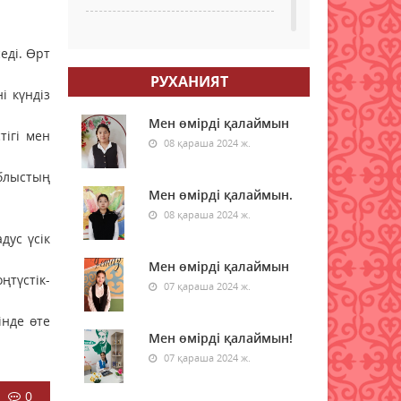
Қазақстанның бірқатар
еді. Өрт
өңірлеріне аптап ыстық
қайта оралады -
РУХАНИЯТ
синоптиктер
і күндіз
08 тамыз 2026 ж.
39
Мен өмірді қалаймын
ігі мен
08 қараша 2024 ж.
Елімізде бір тәулікте үш
орман өрті тіркелді
блыстың
Мен өмірді қалаймын.
08 тамыз 2026 ж.
53
08 қараша 2024 ж.
дус үсік
Синоптиктер Астана мен
Алматыда аптап ыстық
Мен өмірді қалаймын
болатынын ескертті
ңтүстік-
07 қараша 2024 ж.
08 тамыз 2026 ж.
50
інде өте
Мен өмірді қалаймын!
Қазақстанда 7 тамызда үш
орман өрті тіркелді
07 қараша 2024 ж.
08 тамыз 2026 ж.
52
0