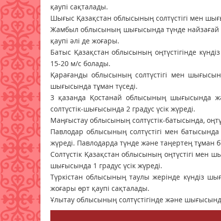
қаупі сақталады.
Шығыс Қазақстан облысының солтүстігі мен шығы
Жамбыл облысының шығысында түнде найзағай о
қаупі әлі де жоғары.
Батыс Қазақстан облысының оңтүстігінде күндіз
15-20 м/с болады.
Қарағанды облысының солтүстігі мен шығысынд
шығысында тұман түседі.
3 қазанда Қостанай облысының шығысында жән
солтүстік-шығысында 2 градус үсік жүреді.
Маңғыстау облысының солтүстік-батысында, оңтү
Павлодар облысының солтүстігі мен батысында т
жүреді. Павлодарда түнде және таңертең тұман бо
Солтүстік Қазақстан облысының оңтүстігі мен ш
шығысында 1 градус үсік жүреді.
Түркістан облысының таулы жерінде күндіз шығ
жоғары өрт қаупі сақталады.
Ұлытау облысының солтүстігінде және шығысында