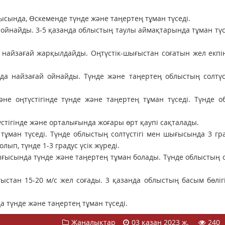
сында, Өскеменде түнде және таңертең тұман түседі.
йнайды. 3-5 қазанда облыстың таулы аймақтарында тұман түс
 найзағай жарқылдайды. Оңтүстік-шығыстан соғатын жел екпін
а найзағай ойнайды. Түнде және таңертең облыстың солтүст
е оңтүстігінде түнде және таңертең тұман түседі. Түнде о
стігінде және орталығында жоғары өрт қаупі сақталады.
ұман түседі. Түнде облыстың солтүстігі мен шығысында 3 гра
лып, түнде 1-3 градус үсік жүреді.
ығысында түнде және таңертең тұман болады. Түнде облыстың о
ыстан 15-20 м/с жел соғады. 3 қазанда облыстың басым бөліг
 түнде және таңертең тұман түседі.
Жаңалықтар
03 қазан 2023 ж.
240