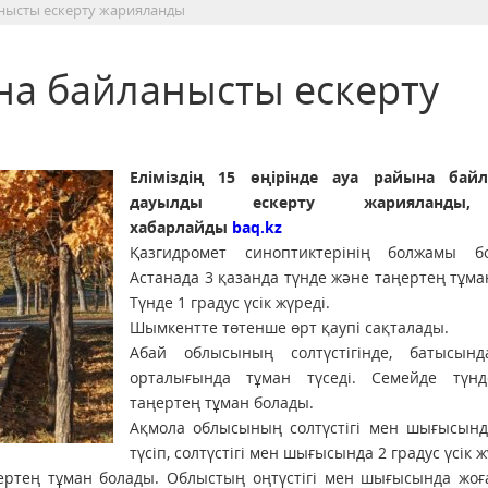
анысты ескерту жарияланды
на байланысты ескерту
Еліміздің 15 өңірінде ауа райына бай
дауылды ескерту жарияланды
хабарлайды
baq.kz
Қазгидромет синоптиктерінің болжамы б
Астанада 3 қазанда түнде және таңертең тұман
Түнде 1 градус үсік жүреді.
Шымкентте төтенше өрт қаупі сақталады.
Абай облысының солтүстігінде, батысын
орталығында тұман түседі. Семейде түн
таңертең тұман болады.
Ақмола облысының солтүстігі мен шығысынд
түсіп, солтүстігі мен шығысында 2 градус үсік ж
ртең тұман болады. Облыстың оңтүстігі мен шығысында жоғ