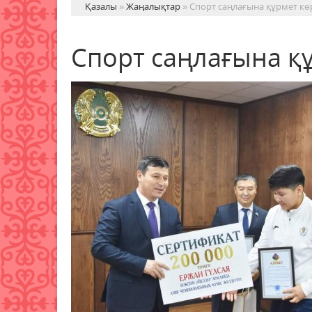
Қазалы
»
Жаңалықтар
» Спорт саңлағына құрмет көр
Спорт саңлағына құ