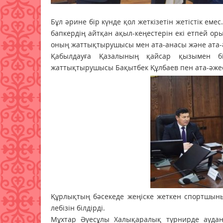
Бұл әрине бір күнде қол жеткізетін жетістік еме
бапкердің айтқан ақыл-кеңестерін екі етпей ор
оның жаттықтырушысы мен ата-анасы және ата-ә
Қабылдауға Қазалының қайсар қызымен бір
жаттықтырушысы Бақытбек Құлбаев пен ата-әжес
Құрлықтың бәсекеде жеңіске жеткен спортшыны
лебізін білдірді.
Мұхтар Әуесұлы Халықаралық турнирде аудан