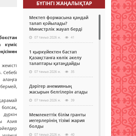
БҮГІНГI ЖАҢАЛЫҚТАР
Мектеп формасына қандай
талап қойылады?
Министрлік жауап берді
окстан
07 тамыз 2026 ж.
41
 күміс
ңісімен
1 қыркүйектен бастап
Қазақстанға көлік әкелу
талаптары қатаңдайды
жемісті
07 тамыз 2026 ж.
35
. Себебі
 алаңға
Дәрігер анемияның
бермей,
жасырын белгілерін атады
қарамай
07 тамыз 2026 ж.
39
 болсақ,
 дүркін
Мемлекеттік білім гранты
иегерлерінің тізімі жария
ғы Азия
болды
 әйелдер
07 тамыз 2026 ж.
40
 үшінші