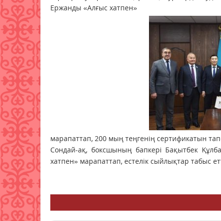
Ержанды «Алғыс хатпен»
марапаттап, 200 мың теңгенің сертификатын та
Сондай-ақ, боксшының бапкері Бақытбек Құлб
хатпен» марапаттап, естелік сыйлықтар табыс етт