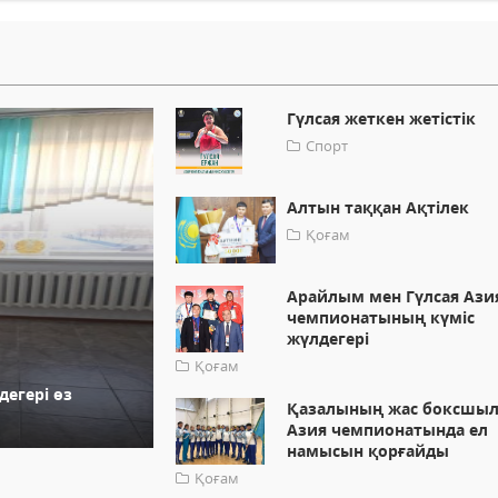
Гүлсая жеткен жетістік
Спорт
Алтын таққан Ақтілек
Қоғам
Арайлым мен Гүлсая Ази
чемпионатының күміс
жүлдегері
Қоғам
егері өз
Қазалының жас боксшы
Азия чемпионатында ел
намысын қорғайды
Қоғам