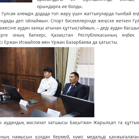
орындарға ие болды.
с. Гүлсая әлемдік додада топ жару үшін жаттығуларда тынбай еңб
ындады деп ойлаймын. Спорт бәсекелерінде жеңіске жеткен Гү
жесіне аудан халқы атынан құттықтаймын, – деді аудан басшы
ге оның бапкері, Қазақстан Республикасының еңбек с
і Ержан Исмайлов мен Үржан Базарбаева да қатысты.
 аудандық мәслихат хатшысы Бақытжан Жарылқап та құттықта
ның намысын қолдан бермей, күміс медальді қанжығалаған