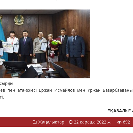
псырды.
аев пен ата-әжесі Ержан Исмайлов мен Үржан Базарбаеваны
і.
"ҚАЗАЛЫ" 
Жаңалықтар
22 қараша 2022 ж.
692