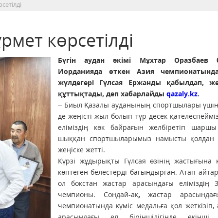
сетілді
рмет көрсетілді
Бүгін аудан әкімі Мұхтар Оразбаев б
Иорданияда өткен Азия чемпионатында
жүлдегері Гүлсая Ержанды қабылдап, же
құттықтады, деп хабарлайды
qazaly.kz
.
– Биыл Қазалы ауданының спортшылары үшін 
де жеңісті жыл болып тұр десек қателеспейміз
еліміздің көк байрағын желбіретіп шаршы
шыққан спортшыларымыз намысты қолдан 
жеңіске жетті.
Күрзі жұдырықты Гүлсая өзінің жастығына 
көптеген белестерді бағындырған. Атап айтар
ол бокстан жастар арасындағы еліміздің 3
чемпионы. Сондай-ақ, жастар арасында
чемпионатында күміс медальға қол жеткізіп,
арасындағы ел біріншілігінде екінші,