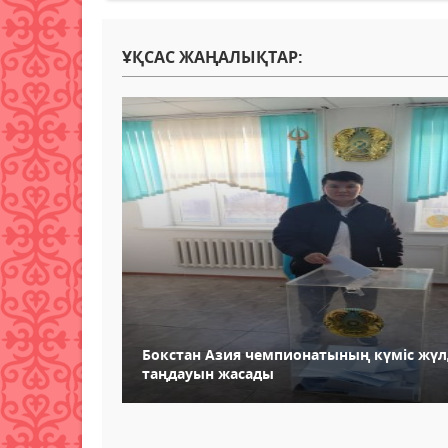
ҰҚСАС ЖАҢАЛЫҚТАР:
Бокстан Азия чемпионатының күміс жүлд
таңдауын жасады