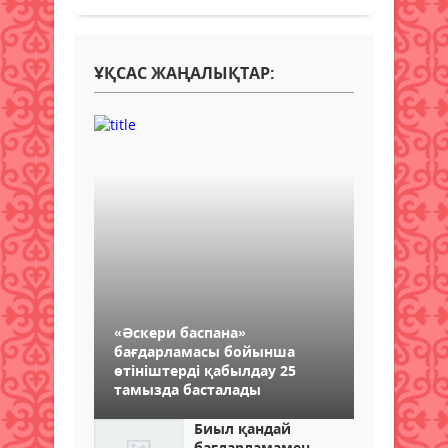
ҰҚСАС ЖАҢАЛЫҚТАР:
«Әскери баспана»
бағдарламасы бойынша
өтініштерді қабылдау 25
тамызда басталады
Биыл қандай
бағдарламамен