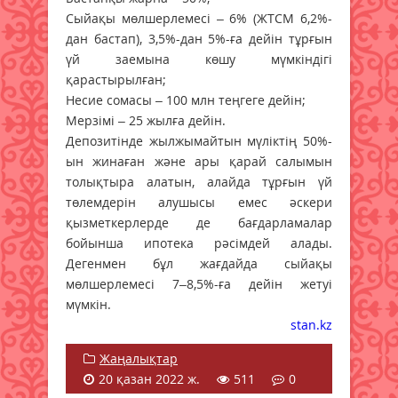
Сыйақы мөлшерлемесі – 6% (ЖТСМ 6,2%-
дан бастап), 3,5%-дан 5%-ға дейін тұрғын
үй заемына көшу мүмкіндігі
қарастырылған;
Несие сомасы – 100 млн теңгеге дейін;
Мерзімі – 25 жылға дейін.
Депозитінде жылжымайтын мүліктің 50%-
ын жинаған және ары қарай салымын
толықтыра алатын, алайда тұрғын үй
төлемдерін алушысы емес әскери
қызметкерлерде де бағдарламалар
бойынша ипотека рәсімдей алады.
Дегенмен бұл жағдайда сыйақы
мөлшерлемесі 7–8,5%-ға дейін жетуі
мүмкін.
stan.kz
Жаңалықтар
20 қазан 2022 ж.
511
0