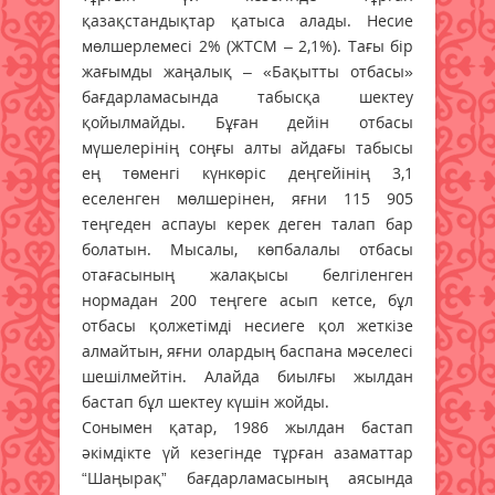
қазақстандықтар қатыса алады. Несие
мөлшерлемесі 2% (ЖТСМ – 2,1%). Тағы бір
жағымды жаңалық – «Бақытты отбасы»
бағдарламасында табысқа шектеу
қойылмайды. Бұған дейін отбасы
мүшелерінің соңғы алты айдағы табысы
ең төменгі күнкөріс деңгейінің 3,1
еселенген мөлшерінен, яғни 115 905
теңгеден аспауы керек деген талап бар
болатын. Мысалы, көпбалалы отбасы
отағасының жалақысы белгіленген
нормадан 200 теңгеге асып кетсе, бұл
отбасы қолжетімді несиеге қол жеткізе
алмайтын, яғни олардың баспана мәселесі
шешілмейтін. Алайда биылғы жылдан
бастап бұл шектеу күшін жойды.
Сонымен қатар, 1986 жылдан бастап
әкімдікте үй кезегінде тұрған азаматтар
“Шаңырақ” бағдарламасының аясында