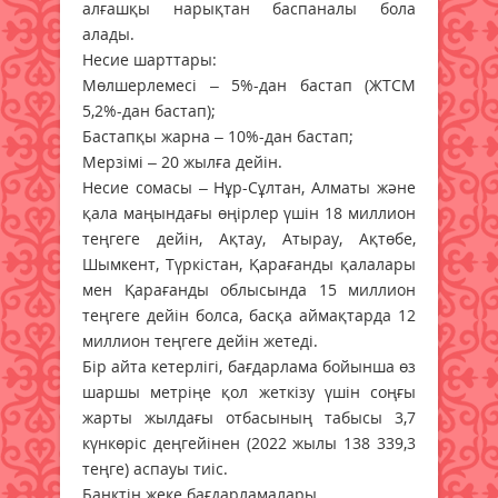
алғашқы нарықтан баспаналы бола
алады.
Несие шарттары:
Мөлшерлемесі – 5%-дан бастап (ЖТСМ
5,2%-дан бастап);
Бастапқы жарна – 10%-дан бастап;
Мерзімі – 20 жылға дейін.
Несие сомасы – Нұр-Сұлтан, Алматы және
қала маңындағы өңірлер үшін 18 миллион
теңгеге дейін, Ақтау, Атырау, Ақтөбе,
Шымкент, Түркістан, Қарағанды қалалары
мен Қарағанды облысында 15 миллион
теңгеге дейін болса, басқа аймақтарда 12
миллион теңгеге дейін жетеді.
Бір айта кетерлігі, бағдарлама бойынша өз
шаршы метріңе қол жеткізу үшін соңғы
жарты жылдағы отбасының табысы 3,7
күнкөріс деңгейінен (2022 жылы 138 339,3
теңге) аспауы тиіс.
Банктің жеке бағдарламалары