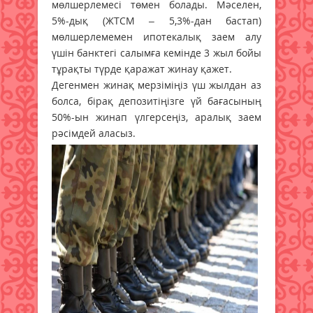
мөлшерлемесі төмен болады. Мәселен,
5%-дық (ЖТСМ – 5,3%-дан бастап)
мөлшерлемемен ипотекалық заем алу
үшін банктегі салымға кемінде 3 жыл бойы
тұрақты түрде қаражат жинау қажет.
Дегенмен жинақ мерзіміңіз үш жылдан аз
болса, бірақ депозитіңізге үй бағасының
50%-ын жинап үлгерсеңіз, аралық заем
рәсімдей аласыз.