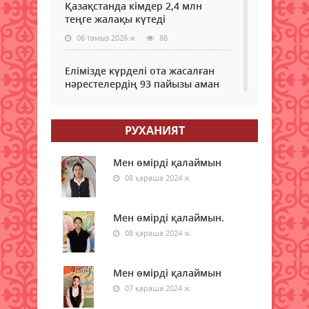
Қазақстанда кімдер 2,4 млн
теңге жалақы күтеді
06 тамыз 2026 ж.
88
Елімізде күрделі ота жасалған
нәрестелердің 93 пайызы аман
қалып жатыр – ДСМ
06 тамыз 2026 ж.
83
РУХАНИЯТ
Еріктілер еңбегі бағаланады:
ЖОО-ға қабылдауда ескеріледі
Мен өмірді қалаймын
08 қараша 2024 ж.
06 тамыз 2026 ж.
87
Enbek.kz: Қазақстанда жұмыс
Мен өмірді қалаймын.
іздеушілер саны өсіп жатыр
08 қараша 2024 ж.
06 тамыз 2026 ж.
101
Мен өмірді қалаймын
Доллар үздік ондыққа "әрең"
07 қараша 2024 ж.
ілінді: Әлемдегі ең қымбат
валюталар тізімі