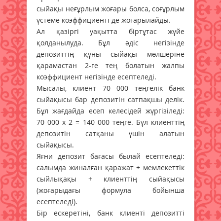
сыйақы неғұрлым жоғары болса, соғұрлым
үстеме коэффициенті де жоғарылайды.
Ал қазіргі уақытта біртұтас жүйе
қолданылуда. Бұл әдіс негізінде
депозиттің құны сыйақы мөлшеріне
қарамастан 2-ге тең болатын жалпы
коэффициент негізінде есептеледі.
Мысалы, клиент 70 000 теңгелік банк
сыйақысы бар депозитін сатпақшы делік.
Бұл жағдайда есеп келесідей жүргізіледі:
70 000 х 2 = 140 000 теңге. Бұл клиенттің
депозитін сатқаны үшін алатын
сыйақысы.
Яғни депозит бағасы былай есептеледі:
салымда жиналған қаражат + мемлекеттік
сыйлықақы + клиенттің сыйақысы
(жоғарыдағы формула бойынша
есептеледі).
Бір ескеретіні, банк клиенті депозитті