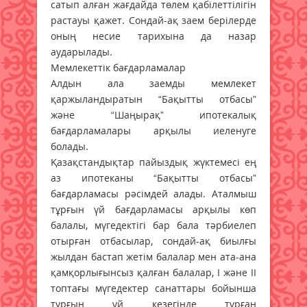
сатып алған жағдайда төлем қабілеттілігін
растауы қажет. Сондай-ақ заем берілерде
оның несие тарихына да назар
аударылады.
Мемлекеттік бағдарламалар
Алдын ала заемды мемлекет
қаржыландыратын “Бақытты отбасы”
және “Шаңырақ” ипотекалық
бағдарламалары арқылы иеленуге
болады.
Қазақстандықтар пайыздық жүктемесі ең
аз ипотеканы “Бақытты отбасы”
бағдарламасы рәсімдей алады. Аталмыш
тұрғын үй бағдарламасы арқылы көп
балалы, мүгедектігі бар бала тәрбиелеп
отырған отбасылар, сондай-ақ биылғы
жылдан бастап жетім балалар мен ата-ана
қамқорлығынсыз қалған балалар, I және II
топтағы мүгедектер санаттары бойынша
тұрғын үй кезегінде тұрған