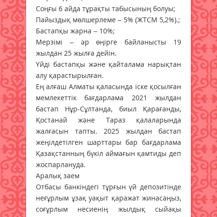
Соңғы 6 айда тұрақты табысының болуы;
Пайыздық мөлшерлеме – 5% (ЖТСМ 5,2%).;
Бастапқы жарна – 10%;
Мерзімі – әр өңірге байланысты 19
жылдан 25 жылға дейін.
Үйді бастапқы және қайталама нарықтан
алу қарастырылған.
Ең алғаш Алматы қаласында іске қосылған
мемлекеттік бағдарлама 2021 жылдан
бастап Нұр-Сұлтанда, биыл Қарағанды,
Қостанай және Тараз қалаларында
жалғасын тапты. 2025 жылдан бастап
жеңілдетілген шарттары бар бағдарлама
Қазақстанның бүкіл аймағын қамтиды деп
жоспарлануда.
Аралық заем
Отбасы банкіндегі тұрғын үй депозитінде
неғұрлым ұзақ уақыт қаражат жинасаңыз,
соғұрлым несиенің жылдық сыйақы