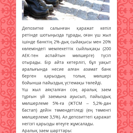
Депозитке салынған қаражат кепіл
ретінде шотыңызда тұрады, оған үш жыл
ішінде банктің 2%-дық сыйақысы мен 20%
көлеміндегі мемлекеттік сыйлықақы (200
АЕК-тен аспайтын мөлшерге) түсіп
отырады. Бір айта кетерлігі, бұл уақыт
аралығында несие алған азамат банк
берген қарыздың толық мөлшері
бойынша пайыздық үстемақы төлейді.
Үш жыл аяқталған соң аралық заем
тұрғын үй заемына ауысып, пайыздық
мөлшерлеме 5%-ға (ЖТСМ – 5,2%-дан
бастап) дейін төмендетіледі (ең төменгі
мөлшерлеме 3,5%). Ал депозиттегі қаражат
негізгі қарызды өтеуге жұмсалады.
Аралық заем шарттары: