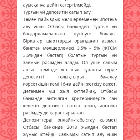
ауысқанға дейін өзгертілмейді.
Тұрғын үй депозитін сатып алу
Төмен пайыздық мөлшерлемемен ипотека
алу үшін Отбасы банкіндегі тұрғын үй
бағдарламаларына жүгінуге болады.
Бірқатар шарттарды орындаған азамат
банктен мөлшерлемесі 3,5% - 5% (ЖТСМ
3,6%-дан бастап) болатын тұрғын үй
заемын рәсімдей алады. Ол үшін салым
ашып, кемінде үш жыл тұрақты түрде
депозитті толықтырып, бағалау
көрсеткішін кемі 16-ға дейін жеткізу қажет.
Дегенмен үш жыл күтпей-ақ, Отбасы
банкінде айтылған критерийлерге сай
келетін депозитті сатып алып, ипотека
рәсімдеу де қарастырылған.
Депозиттерді онлайн-табыстау қызметі
Отбасы банкінде 2018 жылдан бастап
жұмыс істейді. Салымды сатып алу үшін