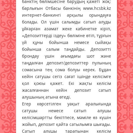
банктің бөлімшесіне барудың қажеті жоқ:
барлығын Отбасы банкінің www.hcsbk.kz
интернет-банкингі арқылы орындауға
болады. Ол үшін салымды сатып алуды
ұйғарған азамат жеке кабинетке кіріп,
«Депозиттерді іздеу» бөліміне өтіп, тұрғын
үй құны бойынша немесе сыйақы
бойынша салым таңдайды. Депозитті
брондау үшін ағымдағы шот және
таңдалған депозит/депозиттер пулының
сомасына тең сома болуы керек. Бұдан
кейін сатушы сегіз сағат ішінде келісімге
қол қоюы қажет. Екі жақты келісім
жасалғаннан кейін депозит сатып
алушының атына өтеді.
Егер көрсетілген уақыт аралығында
сатушы немесе сатып алушы
келісімшартты бекітпесе, мәміле өз күшін
жойып, депозит қайта сатылымға шығады.
Сатып алушы тарапынан келісім