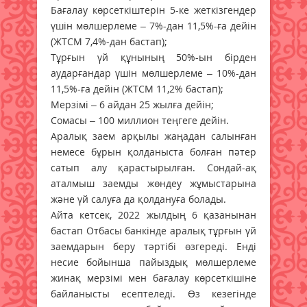
Бағалау көрсеткіштерін 5-ке жеткізгендер
үшін мөлшерлеме – 7%-дан 11,5%-ға дейін
(ЖТСМ 7,4%-дан бастап);
Тұрғын үй құнының 50%-ын бірден
аударғандар үшін мөлшерлеме – 10%-дан
11,5%-ға дейін (ЖТСМ 11,2% бастап);
Мерзімі – 6 айдан 25 жылға дейін;
Сомасы – 100 миллион теңгеге дейін.
Аралық заем арқылы жаңадан салынған
немесе бұрын қолданыста болған пәтер
сатып алу қарастырылған. Сондай-ақ
аталмыш заемды жөндеу жұмыстарына
және үй салуға да қолдануға болады.
Айта кетсек, 2022 жылдың 6 қазанынан
бастап Отбасы банкінде аралық тұрғын үй
заемдарын беру тәртібі өзгереді. Енді
несие бойынша пайыздық мөлшерлеме
жинақ мерзімі мен бағалау көрсеткішіне
байланысты есептеледі. Өз кезегінде