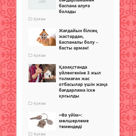
баспана алуға
болады
Қоғам
Жағдайын білсең
жастардан,
Баспаналы болу –
басты арман!
Қоғам
Қазақстанда
үйленгеніне 3 жыл
толмаған жас
отбасылар үшін жаңа
бағдарлама іске
қосылды
Қоғам
«Өз үйім»:
мөлшерлеме
төмендеді
Қоғам