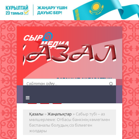
QAZALY.KZ АҚПАРАТТЫҚ
АГЕНТТІГІ
Қазалы
»
Жаңалықтар
» Сабыр түбі – аз
мөлшерлеме: Отбасы банкінің көмегімен
баспаналы болудың сіз білмеген
жолдары