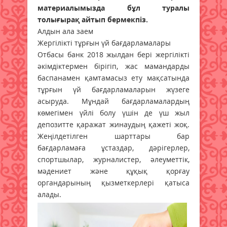
материалымызда бұл туралы
толығырақ айтып бермекпіз.
Алдын ала заем
Жергілікті тұрғын үй бағдарламалары
Отбасы банк 2018 жылдан бері жергілікті
әкімдіктермен бірігіп, жас мамандарды
баспанамен қамтамасыз ету мақсатында
тұрғын үй бағдарламаларын жүзеге
асыруда. Мұндай бағдарламалардың
көмегімен үйлі болу үшін де үш жыл
депозитте қаражат жинаудың қажеті жоқ.
Жеңілдетілген шарттары бар
бағдарламаға ұстаздар, дәрігерлер,
спортшылар, журналистер, әлеуметтік,
мәдениет және құқық қорғау
органдарының қызметкерлері қатыса
алады.