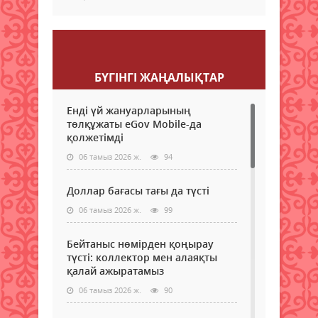
Пікір қалдыру
БҮГІНГI ЖАҢАЛЫҚТАР
Енді үй жануарларының
төлқұжаты eGov Mobile-да
қолжетімді
06 тамыз 2026 ж.
94
Доллар бағасы тағы да түсті
06 тамыз 2026 ж.
99
Бейтаныс нөмірден қоңырау
түсті: коллектор мен алаяқты
қалай ажыратамыз
06 тамыз 2026 ж.
90