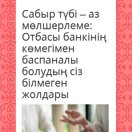
Сабыр түбі – аз
мөлшерлеме:
Отбасы банкінің
көмегімен
баспаналы
болудың сіз
білмеген
жолдары