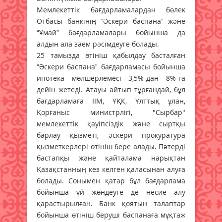
Мемлекеттік бағдарламалардан бөлек
Отбасы банкінің “Әскери баспана” және
“Ұмай” бағдарламалары бойынша да
алдын ала заем рәсімдеуге болады.
25 тамызда өтініш қабылдау басталған
“Әскери баспана” бағдарламасы бойынша
ипотека мөлшерлемесі 3,5%-дан 8%-ға
дейін жетеді. Атауы айтып тұрғандай, бұл
бағдарламаға ІІМ, ҰҚК, Ұлттық ұлан,
Қорғаныс министрлігі, "Сырбар"
мемлекеттік қауіпсіздік және сыртқы
барлау қызметі, әскери прокуратура
қызметкерлері өтініш бере алады. Пәтерді
бастапқы және қайталама нарықтан
Қазақстанның кез келген қаласынан алуға
болады. Сонымен қатар бұл бағдарлама
бойынша үй жөндеуге де несие алу
қарастырылған. Банк қоятын талаптар
бойынша өтініш беруші баспанаға мұқтаж