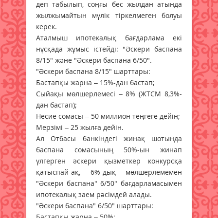
деп табылып, соңғы бес жылдан атында
жылжымайтын мүлік тіркелмеген болуы
керек.
Аталмыш ипотекалық бағдарлама екі
нұсқада жұмыс істейді: "Әскери баспана
8/15" және "Әскери баспана 6/50".
"Әскери баспана 8/15" шарттары:
Бастапқы жарна – 15%-дан бастап;
Сыйақы мөлшерлемесі – 8% (ЖТСМ 8,3%-
дан бастап);
Несие сомасы – 50 миллион теңгеге дейін;
Мерзімі – 25 жылға дейін.
Ал Отбасы банкіндегі жинақ шотында
баспана сомасының 50%-ын жинап
үлгерген әскери қызметкер конкурсқа
қатыспай-ақ, 6%-дық мөлшерлемемен
"Әскери баспана" 6/50" бағдарламасымен
ипотекалық заем рәсімдей алады.
"Әскери баспана" 6/50" шарттары:
Бастапқы жарна – 50%;