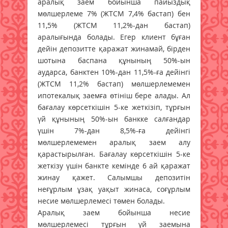
аралық заем бойынша пайыздық
мөлшерлеме 7% (ЖТСМ 7,4% бастап) бен
11,5% (ЖТСМ 11,2%-дан бастап)
аралығында болады. Егер клиент бұған
дейін депозитте қаражат жинамай, бірден
шотына баспана құнының 50%-ын
аударса, банктен 10%-дан 11,5%-ға дейінгі
(ЖТСМ 11,2% бастап) мөлшерлемемен
ипотекалық заемға өтініш бере алады. Ал
бағалау көрсеткішін 5-ке жеткізіп, тұрғын
үй құнының 50%-ын банкке салғандар
үшін 7%-дан 8,5%-ға дейінгі
мөлшерлемемен аралық заем алу
қарастырылған. Бағалау көрсеткішін 5-ке
жеткізу үшін банкте кемінде 6 ай қаражат
жинау қажет. Салымшы депозитін
неғұрлым ұзақ уақыт жинаса, соғұрлым
несие мөлшерлемесі төмен болады.
Аралық заем бойынша несие
мөлшерлемесі тұрғын үй заемына