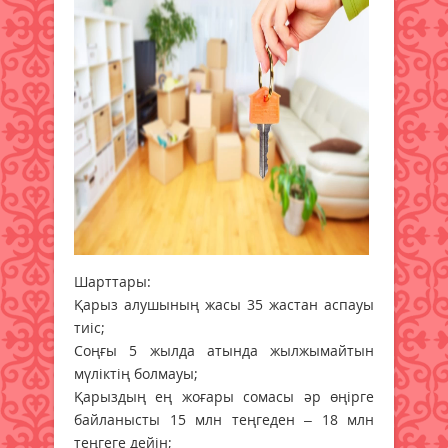
Шарттары:
Қарыз алушының жасы 35 жастан аспауы
тиіс;
Соңғы 5 жылда атында жылжымайтын
мүліктің болмауы;
Қарыздың ең жоғары сомасы әр өңірге
байланысты 15 млн теңгеден – 18 млн
теңгеге дейін;