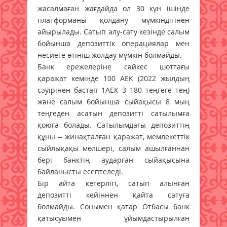
жасалмаған жағдайда ол 30 күн ішінде
платформаны қолдану мүмкіндігінен
айырылады. Сатып алу-сату кезінде салым
бойынша депозиттік операциялар мен
несиеге өтініш жолдау мүмкін болмайды.
Банк ережелеріне сәйкес шоттағы
қаражат кемінде 100 АЕК (2022 жылдың
сәуірінен бастап 1АЕК 3 180 теңгеге тең)
және салым бойынша сыйақысы 8 мың
теңгеден асатын депозитті сатылымға
қоюға болады. Сатылымдағы депозиттің
құны – жинақталған қаражат, мемлекеттік
сыйлықақы мөлшері, салым ашылғаннан
бері банктің аударған сыйақысына
байланысты есептеледі.
Бір айта кетерлігі, сатып алынған
депозитті кейіннен қайта сатуға
болмайды. Сонымен қатар Отбасы банк
қатысуымен ұйымдастырылған