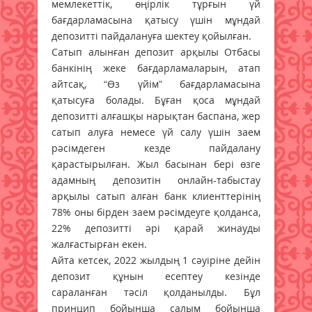
мемлекеттік, өңірлік тұрғын үй
бағдарламасына қатысу үшін мұндай
депозитті пайдалануға шектеу қойылған.
Сатып алынған депозит арқылы Отбасы
банкінің жеке бағдарламаларын, атап
айтсақ, “Өз үйім” бағдарламасына
қатысуға болады. Бұған қоса мұндай
депозитті алғашқы нарықтан баспана, жер
сатып алуға немесе үй салу үшін заем
рәсімдеген кезде пайдалану
қарастырылған. Жыл басынан бері өзге
адамның депозитін онлайн-табыстау
арқылы сатып алған банк клиенттерінің
78% оны бірден заем рәсімдеуге қолданса,
22% депозитті әрі қарай жинауды
жалғастырған екен.
Айта кетсек, 2022 жылдың 1 сәуіріне дейін
депозит құнын есептеу кезінде
сараланған тәсіл қолданылды. Бұл
принцип бойынша салым бойынша