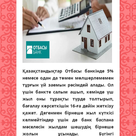
Қазақстандықтар Отбасы банкінде 5%
немесе одан да төмен мөлшерлемемен
тұрғын үй заемын рәсімдей алады. Ол
үшін банкте салым ашып, кемінде үш
жыл оны тұрақты түрде толтырып,
бағалау көрсеткішін 16-ға дейін жеткізу
қажет. Дегенмен бірнеше жыл күткісі
келмейтіндер үшін де банк баспана
мәселесін жылдам шешудің бірнеше
жолын ұсынады. Бүгінгі