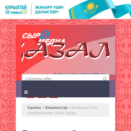
QAZALY.KZ АҚПАРАТТЫҚ
АГЕНТТІГІ
Қазалы
»
Жаңалықтар
» Болашақ Отан
қорғаушылар сапқа тұрды