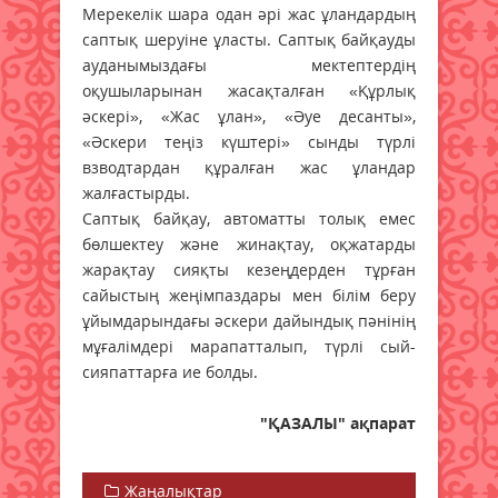
Мерекелік шара одан әрі жас ұландардың
саптық шеруіне ұласты. Саптық байқауды
ауданымыздағы мектептердің
оқушыларынан жасақталған «Құрлық
әскері», «Жас ұлан», «Әуе десанты»,
«Әскери теңіз күштері» сынды түрлі
взводтардан құралған жас ұландар
жалғастырды.
Саптық байқау, автоматты толық емес
бөлшектеу және жинақтау, оқжатарды
жарақтау сияқты кезеңдерден тұрған
сайыстың жеңімпаздары мен білім беру
ұйымдарындағы әскери дайындық пәнінің
мұғалімдері марапатталып, түрлі сый-
сияпаттарға ие болды.
"ҚАЗАЛЫ" ақпарат
Жаңалықтар