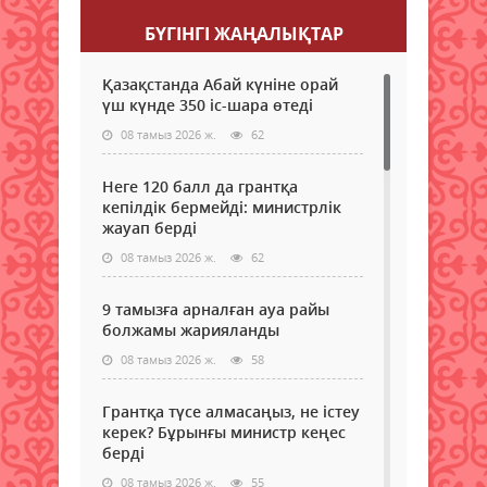
БҮГІНГI ЖАҢАЛЫҚТАР
Қазақстанда Абай күніне орай
үш күнде 350 іс-шара өтеді
08 тамыз 2026 ж.
62
Неге 120 балл да грантқа
кепілдік бермейді: министрлік
жауап берді
08 тамыз 2026 ж.
62
9 тамызға арналған ауа райы
болжамы жарияланды
08 тамыз 2026 ж.
58
Грантқа түсе алмасаңыз, не істеу
керек? Бұрынғы министр кеңес
берді
08 тамыз 2026 ж.
55