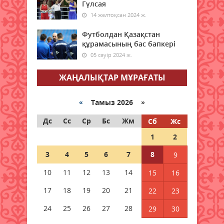
Гүлсая
14 желтоқсан 2024 ж.
Аудан әкімі азаматтарды жеке
мәселелері бойынша қабылдады
Футболдан Қазақстан
08 тамыз 2026 ж.
69
құрамасының бас бапкері
05 сәуір 2024 ж.
Халықаралық Жастар күніне
арналған апталық іс-шаралар
ЖАҢАЛЫҚТАР МҰРАҒАТЫ
өтуде
08 тамыз 2026 ж.
76
«
Тамыз 2026 »
Мәслихат сессиясында маңызды
Дс
Сс
Ср
Бс
Жм
Сб
Жс
мәселелер қаралды
1
2
08 тамыз 2026 ж.
69
3
4
5
6
7
8
9
Қызылордада 2026 жылы
10
11
12
13
14
15
16
құрылысқа 177 млрд теңге
бөлінді
17
18
19
20
21
22
23
08 тамыз 2026 ж.
70
24
25
26
27
28
29
30
Жамбылда жаңа флюорит