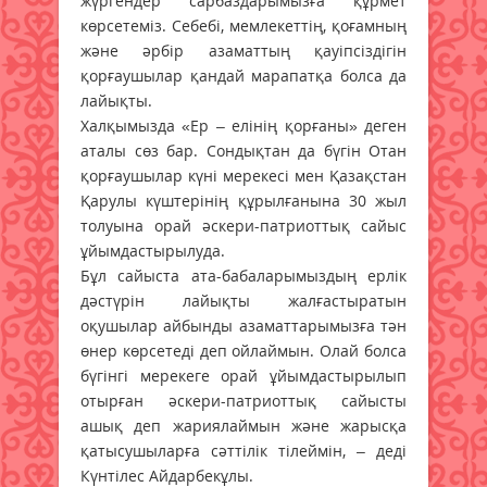
жүргендер сарбаздарымызға құрмет
көрсетеміз. Себебі, мемлекеттің, қоғамның
және әрбір азаматтың қауіпсіздігін
қорғаушылар қандай марапатқа болса да
лайықты.
Халқымызда «Ер – елінің қорғаны» деген
аталы сөз бар. Сондықтан да бүгін Отан
қорғаушылар күні мерекесі мен Қазақстан
Қарулы күштерінің құрылғанына 30 жыл
толуына орай әскери-патриоттық сайыс
ұйымдастырылуда.
Бұл сайыста ата-бабаларымыздың ерлік
дәстүрін лайықты жалғастыратын
оқушылар айбынды азаматтарымызға тән
өнер көрсетеді деп ойлаймын. Олай болса
бүгінгі мерекеге орай ұйымдастырылып
отырған әскери-патриоттық сайысты
ашық деп жариялаймын және жарысқа
қатысушыларға сәттілік тілеймін, – деді
Күнтілес Айдарбекұлы.