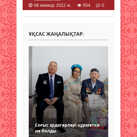
08 мамыр 2022 ж.
954
0
ҰҚСАС ЖАҢАЛЫҚТАР:
Соғыс ардагерлері құрметке
ие болды