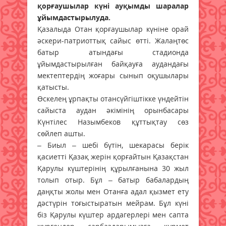
қорғаушылар күні ауқымды шаралар
ұйымдастырылуда.
Қазалыда Отан қорғаушылар күніне орай
әскери-патриоттық сайыс өтті. Жалаңтөс
батыр атындағы стадионда
ұйымдастырылған байқауға аудандағы
мектептердің жоғары сынып оқушылары
қатысты.
Өскелең ұрпақты отансүйгіштікке үндейтін
сайыста аудан әкімінің орынбасары
Күнтілес Назымбеков құттықтау сөз
сөйлеп ашты.
– Биыл – шебі бүтін, шекарасы берік
қасиетті Қазақ жерін қорғайтын Қазақстан
Қарулы күштерінің құрылғанына 30 жыл
толып отыр. Бұл – батыр бабалардың
даңқты жолы мен Отанға адал қызмет ету
дәстүрін тоғыстыратын мейрам. Бұл күні
біз Қарулы күштер ардагерлері мен сапта