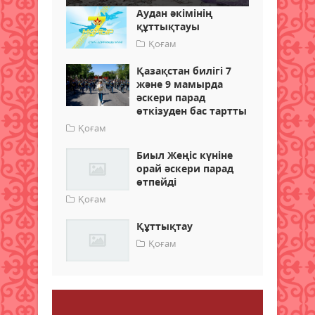
Аудан әкімінің
құттықтауы
Қоғам
Қазақстан билігі 7
және 9 мамырда
әскери парад
өткізуден бас тартты
Қоғам
Биыл Жеңіс күніне
орай әскери парад
өтпейді
Қоғам
Құттықтау
Қоғам
Пікір қалдыру