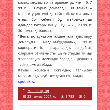
қазақстандықтар қатарынан үш күн – 6, 7
және 8 наурыз демалады. 30 тамыз –
Конституция күні де сейсенбі күні аталып
өтеді. Сол себепті бұл мейрамда да
адамдар қатарынан үш күн – 28, 29 және
30 тамыз демалмақ.
"Демалыс күндерін алдын ала ауыстыру
демалуды, мәдени-бұқаралық және
корпоративтік іс-шараларды, сондай-ақ
олармен байланысты шығыстарды тиімді
жоспарлауға мүмкіндік береді", - делінген
түсіндірме жазбада.
Қаулы жобасын қоғамдық талқылау
мерзімі 7 қыркүйекке дейін созылады.
sputnik.kz
Жаңалықтар
23 тамыз 2021 ж.
1 788
0