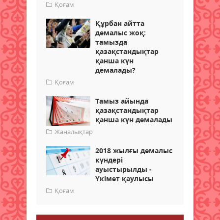
Қоғам
Құрбан айтта
демалыс жоқ:
тамызда
қазақстандықтар
қанша күн
демалады?
Қоғам
Тамыз айында
қазақстандықтар
қанша күн демалады
Жаңалықтар
2018 жылғы демалыс
күндері
ауыстырылды -
Үкімет қаулысы
Қоғам