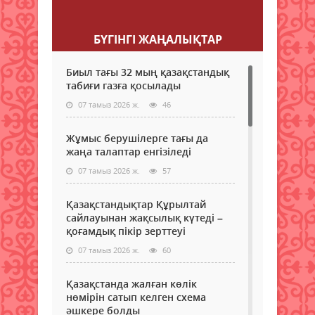
Пікір қалдыру
БҮГІНГI ЖАҢАЛЫҚТАР
Биыл тағы 32 мың қазақстандық
табиғи газға қосылады
07 тамыз 2026 ж.
46
Жұмыс берушілерге тағы да
жаңа талаптар енгізіледі
07 тамыз 2026 ж.
57
Қазақстандықтар Құрылтай
сайлауынан жақсылық күтеді –
қоғамдық пікір зерттеуі
07 тамыз 2026 ж.
60
Қазақстанда жалған көлік
нөмірін сатып келген схема
әшкере болды