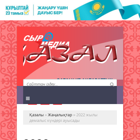
QAZALY.KZ АҚПАРАТТЫҚ
АГЕНТТІГІ
Қазалы
»
Жаңалықтар
» 2022 жылы
демалыс күндері ауысады