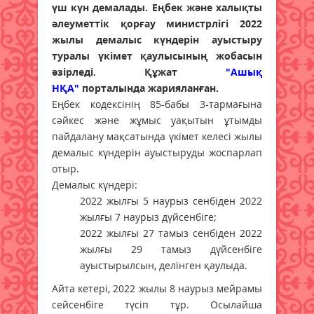
үш күн демалады. Еңбек және халықты
әлеуметтік қорғау министрлігі 2022
жылы демалыс күндерін ауыстыру
туралы үкімет қаулысының жобасын
әзірледі. Құжат
"Ашық
НҚА"
порталында жарияланған.
Еңбек кодексінің 85-бабы 3-тармағына
сәйкес және жұмыс уақытын ұтымды
пайдалану мақсатында үкімет келесі жылы
демалыс күндерін ауыстыруды жоспарлап
отыр.
Демалыс күндері:
2022 жылғы 5 наурыз сенбіден 2022
жылғы 7 наурыз дүйсенбіге;
2022 жылғы 27 тамыз сенбіден 2022
жылғы 29 тамыз дүйсенбіге
ауыстырылсын, делінген қаулыда.
Айта кетері, 2022 жылы 8 наурыз мейрамы
сейсенбіге түсіп тұр. Осылайша