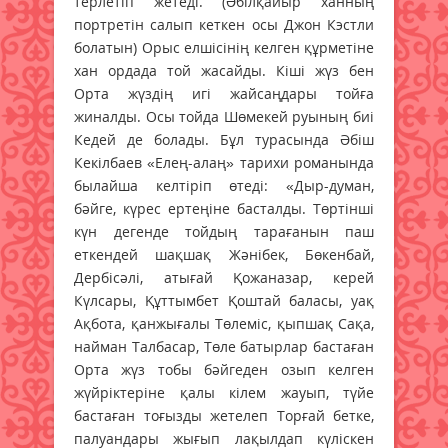
терлетіп жетеді. (Әбілқайыр ханның
портретін салып кеткен осы Джон Кэстли
болатын) Орыс елшісінің келген құрметіне
хан ордада той жасайды. Кіші жүз бен
Орта жүздің игі жайсаңдары тойға
жиналды. Осы тойда Шөмекей руының биі
Кедей де болады. Бұл турасында Әбіш
Кекілбаев «Елең-алаң» тарихи романында
былайша келтіріп өтеді: «Дыр-думан,
бәйге, күрес ертеңіне бас­талды. Төртінші
күн дегенде тойдың тарағанын паш
еткендей шақшақ Жәнібек, Бөкенбай,
Дербісәлі, атығай Қожаназар, керей
Күлсары, Құттымбет Қоштай баласы, уақ
Ақбота, қанжығалы Төлеміс, қыпшақ Сақа,
найман Талбасар, Төле батырлар бастаған
Орта жүз тобы бәйгеден озып келген
жүйріктеріне қалы кілем жауып, түйе
бастаған тоғызды жетелеп Торғай бетке,
палуандары жығып лақылдап күліскен