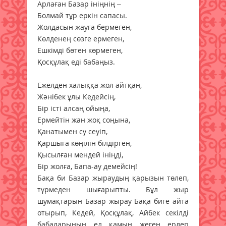
Арлаған Базар ініңнің –
Болмай тұр еркін сапасы.
Жолдасын жауға бермеген,
Көлденең сөзге ермеген,
Ешкімді бөтен көрмеген,
Қосқұлақ еді бабаңыз.
Ежелден халыққа жол айтқан,
Жәнібек ұлы Кедейсің,
Бір істі алсаң ойыңа,
Ермейтін жан жоқ соңына,
Қанатымен су сеуіп,
Қаршыға көңілін білдірген,
Қысылған мендей ініңді,
Бір жолға, Бапа-ау демейсің!
Бақа би Базар жыраудың қарызын төлеп,
түрмеден шығарыпты. Бұл жыр
шумақтарын Базар жырау Бақа биге айта
отырып, Кедей, Қосқұлақ, Айбек секілді
бабаларының ел қамын жеген ерлер