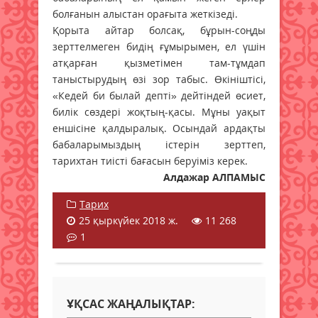
болғанын алыстан орағыта жеткізеді.
Қорыта айтар болсақ, бұрын-соңды
зерттелмеген бидің ғұмырымен, ел үшін
атқарған қызметімен там-тұмдап
таныстырудың өзі зор табыс. Өкініштісі,
«Кедей би былай депті» дейтіндей өсиет,
билік сөздері жоқтың-қасы. Мұны уақыт
еншісіне қалдыралық. Осындай ардақты
бабаларымыздың істерін зерттеп,
тарихтан тиісті бағасын беруіміз керек.
Алдажар АЛПАМЫС
Тарих
25 қыркүйек 2018 ж.
11 268
1
ҰҚСАС ЖАҢАЛЫҚТАР: