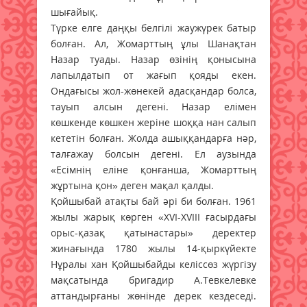
шығайық.
Түрке елге даңқы белгілі жаужүрек батыр
болған. Ал, Жомарттың ұлы Шанақтан
Назар туады. Назар өзінің қонысына
лапылдатып от жағып қояды екен.
Ондағысы жол-жөнекей адасқандар болса,
тауып алсын дегені. Назар елімен
көшкенде көшкен жеріне шоққа нан салып
кететін болған. Жолда ашыққандарға нәр,
талғажау болсын дегені. Ел аузында
«Есімнің еліне қонғанша, Жомарттың
жұртына қон» деген мақал қалды.
Қойшыбай атақты бай әрі би болған. 1961
жылы жарық көрген «XVI-XVIII ғасырдағы
орыс-қазақ қатынастары» деректер
жинағында 1780 жылы 14-қыркүйекте
Нұралы хан Қойшыбайды келіссөз жүргізу
мақсатында бригадир А.Тевкелевке
аттандырғаны жөнінде дерек кездеседі.