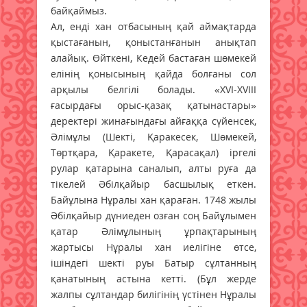
байқаймыз.
Ал, енді хан отбасының қай аймақтарда
қыстағанын, қоныстанғанын анықтап
алайық. Өйткені, Кедей бастаған шөмекей
елінің қонысының қайда болғаны сол
арқылы белгілі болады. «XVI-XVIII
ғасырдағы орыс-қазақ қатынастары»
деректері жинағындағы айғаққа сүйенсек,
Әлімұлы (Шекті, Қаракесек, Шөмекей,
Төртқара, Қаракете, Қарасақал) іргелі
рулар қатарына саналып, алты руға да
тікелей Әбілқайыр басшылық еткен.
Байұлына Нұралы хан қараған. 1748 жылы
Әбілқайыр дүниеден озған соң Байұлымен
қатар Әлімұлының ұрпақтарының
жартысы Нұралы хан иелігіне өтсе,
ішіндегі шекті руы Батыр сұлтанның
қанатының астына кетті. (Бұл жерде
жалпы сұлтандар билігінің үстінен Нұралы