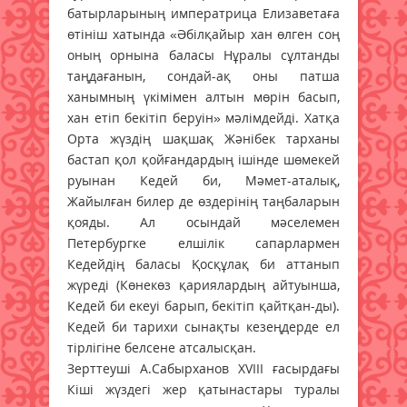
батырларының императрица Елизаветаға
өтініш хатында «Әбілқайыр хан өлген соң
оның орнына баласы Нұралы сұлтанды
таңдағанын, сондай-ақ оны патша
ханымның үкімімен алтын мөрін басып,
хан етіп бекітіп беруін» мәлімдейді. Хатқа
Орта жүздің шақшақ Жәнібек тарханы
бастап қол қойғандардың ішінде шөмекей
руынан Кедей би, Мәмет-аталық,
Жайылған билер де өздерінің таңбаларын
қояды. Ал осындай мәселемен
Петербургке елшілік сапарлармен
Кедейдің баласы Қосқұлақ би аттанып
жүреді (Көнекөз қариялардың айтуынша,
Кедей би екеуі барып, бекітіп қайтқан-ды).
Кедей би тарихи сынақты кезеңдерде ел
тірлігіне белсене атсалысқан.
Зерттеуші А.Сабырханов XVIII ғасырдағы
Кіші жүздегі жер қатынастары туралы