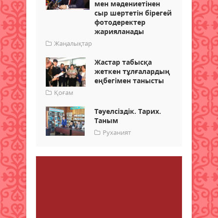
мен мәдениетінен
сыр шертетін бірегей
фотодеректер
жарияланады
Жаңалықтар
Жастар табысқа
жеткен тұлғалардың
еңбегімен танысты
Қоғам
Тәуелсіздік. Тарих.
Таным
Руханият
Пікір
1
Пікір қалдыру