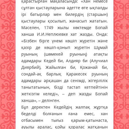
қарастырған мақаласында: «Хан немесе
сұлтан қыстауларына әдетте өте ықпалды
ірі батырлар мен билердің (старшын)
қыстаулары қосылып, жанасып жататын.
Мәселен, 1749 жылы көктемде Бопай
ханша И.И.Неплюевке хат жазды. Онда:
«Бізбен бірге үнемі көшіп жүретін және
қазір де көшіп-қонып жүретін Шұмай
руының (шөмекей руының) атақты
адамдары Кедей би, Алдияр би (Алучиал
Диярбий), Жайылған би, Қожанай би,
сондай-ақ барлық Қаракесек руының
адамдары әрқашан да сенімді, жігерлілік
танытатынын, бізді тастап кетпейтінін
жеткізгім келеді», – деп жазды Бопай
ханша», – делінген.
Бұл деректен Кедейдің жалпақ жұртқа
беделді болғанын ғана емес, хан
отбасымен тығыз қарым-қатынаста,
ауылы аралас, қойы қоралас жатқанын