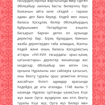
ғасырдың бірінші жартысында өмір сүрген
Әбілқайыр ханның басты билерінің бірі
болғанын айта келе «Кедей – тарихи
адам» деп баға береді. Кедей мен оның
баласы Қосқұлақ билер Әбілқайырдың
бұйрығымен Петербургке елшілік
басқарып барған деген ел аузында
деректер бар. Бірақ бұлардың баянын
жазба деректерден таба алмадық. Жалпы
Кедей және оның баласы Қосқұлақтың
аттары «XVI-XVIII ғасырдағы орыс-қазақ
қатынастары» деректер жинағында жиі
кездеседі. Әбілқайыр хан өлген соң
орнына Нұралыны хан сайлауға қатысып,
оны бекіту туралы орыс үкіметіне өтініш
жасайтын білікті адамдар арасында
Кедейдің де аты аталады. 1748 жылы 5
қазанда Нұралы сұлтанды қазақтың Кіші
жүз және Орта жүздеріне хан етіп бекіту
туралы Кіші жүз, Орта жүз билері мен