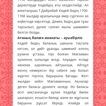
деректерде Кедейдің аты кездеспейді. Ал
өлкетанушы Т.Дайрабай Кедей бидің 1700-
1768 жылдар аралығында өмір сүргенін өз
еңбегінде көрсетеді. Демек, бидің дәм тұзы
таусылып, дүние салған жылы шамамен
белгілі болды.
Атаның балаға аманаты – ауызбірлік
Кедей бидің балалық шағына тоқтала
кетсек, ол дөйт ұранды шөмекей елінің
рухани ұстазы, пірі болған Мағзаман
әулиенің қолында өседі. Алуадин есімді
көнекөз қарияның айтуынша, Айтқұл
өзінің немересін бір сәбиге зар болып
жүрген пірінің бауырына басады. Жеті
жылдан кейін Мағзаманның Ақназар
деген баласы дүниеге келеді. Өз баласы
өсіп аяқтанғанда әулие Кедейді бөлек
шығарып, еншісін бөледі және өз жұртына
баруына рұқсат береді. Алайда ол