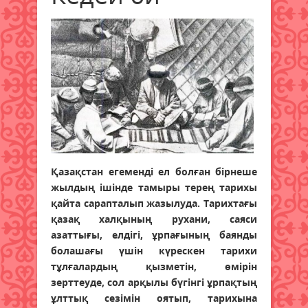
Қазақстан егеменді ел болған бірнеше
жылдың ішінде тамыры терең тарихы
қайта сарапталып жазылуда. Тарихтағы
қазақ халқының рухани, саяси
азаттығы, елдігі, ұрпағының баянды
болашағы үшін күрескен тарихи
тұлғалардың қызметін, өмірін
зерттеуде, сол арқылы бүгінгі ұрпақтың
ұлттық сезімін оятып, тарихына