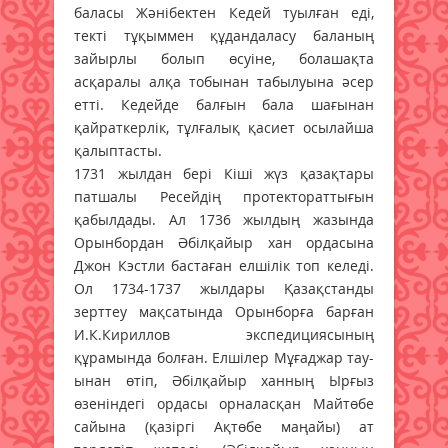
баласы Жәнібектен Кедей туылған еді,
текті тұқыммен құдандаласу баланың
зайырлы болып өсуіне, болашақта
асқаралы алқа тобынан табылуына әсер
етті. Кедейде балғын бала шағынан
қайраткерлік, тұлғалық қасиет осылайша
қалыптасты.
1731 жылдан бері Кіші жүз қазақтары
патшалы Ресейдің протектораттығын
қабылдады. Ал 1736 жылдың жазында
Орынбордан Әбілқайыр хан ордасына
Джон Кэстли бастаған елшілік топ келеді.
Ол 1734-1737 жылдары Қазақстанды
зерттеу мақсатында Орынборға барған
И.К.Кириллов экспедициясының
құрамында болған. Елшілер Мұғаджар тау­
ынан өтіп, Әбілқайыр ханның Ырғыз
өзеніндегі ордасы орналасқан Майтөбе
сайына (қазіргі Ақтөбе маңайы) ат