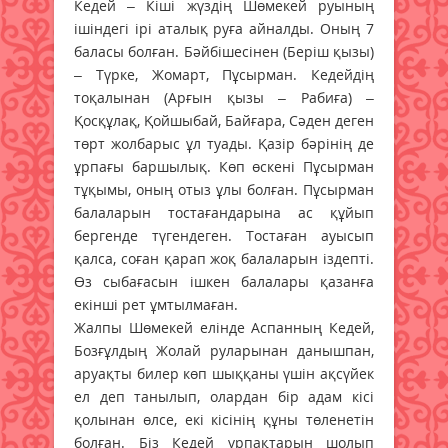
Кедей – Кіші жүздің Шөмекей руының
ішіндегі ірі аталық руға айналды. Оның 7
баласы болған. Бәйбішесінен (Беріш қызы)
– Түрке, Жомарт, Пұсырман. Кедейдің
тоқалынан (Арғын қызы – Рабиға) –
Қосқұлақ, Қойшыбай, Байғара, Сәден деген
төрт жолбарыс ұл туады. Қазір бәрінің де
ұрпағы баршылық. Көп өскені Пұсырман
тұқымы, оның отыз ұлы болған. Пұсырман
балаларын тостағандарына ас құйып
бергенде түгендеген. Тостаған ауысып
қалса, соған қарап жоқ балаларын іздепті.
Өз сыбағасын ішкен балалары қазанға
екінші рет ұмтылмаған.
Жалпы Шөмекей елінде Аспанның Кедей,
Бозғұлдың Жолай руларынан данышпан,
аруақты билер көп шыққаны үшін ақсүйек
ел деп танылып, олардан бір адам кісі
қолынан өлсе, екі кісінің құны төленетін
болған. Біз Кедей ұрпақтарын шолып