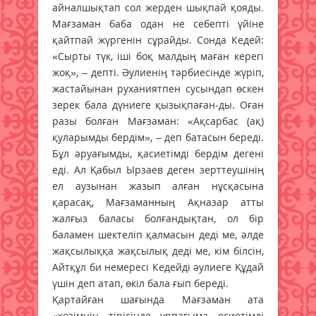
айналшықтап сол жерден шықпай қояды.
Мағзаман баба одан не себепті үйіне
қайтпай жүргенін сұрайды. Сонда Кедей:
«Сырты түк, іші боқ малдың маған керегі
жоқ», – депті. Әулиенің тәрбиесінде жүріп,
жастайынан руханиятпен сусындап өскен
зерек бала дүниеге қызықпаған-ды. Оған
разы болған Мағзаман: «Ақсарбас (ақ)
қуларымды бердім», – деп батасын береді.
Бұл әруағымды, қасиетімді бердім дегені
еді. Ал Қабыл Ырзаев деген зерттеушінің
ел аузынан жазып алған нұсқасына
қарасақ, Мағзаманның Ақназар атты
жалғыз баласы болғандықтан, ол бір
баламен шектеліп қалмасын деді ме, әлде
жақсылыққа жақсылық деді ме, кім білсін,
Айтқұл би немересі Кедейді әулиеге Құдай
үшін деп атап, өкіл бала ғып береді.
Қартайған шағында Мағзаман ата
«көзімнің тірісінде ұрпағыма өсиетімді