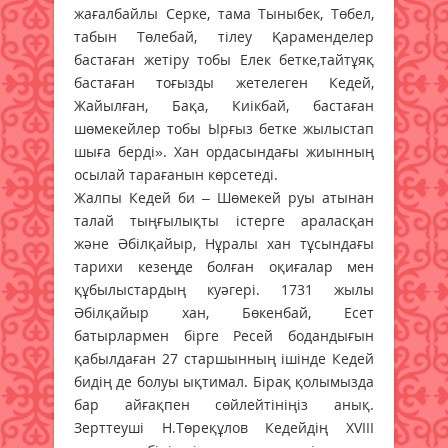
жағалбайлы Серке, тама Тыныбек, Төбел,
табын Төлебай, тілеу Қараменделер
бастаған жетіру тобы Елек бетке,тайтұяқ
бастаған тоғызды жетелеген Кедей,
Жайылған, Бақа, Киікбай, бастаған
шөмекейлер тобы Ырғыз бетке жылыстап
шыға берді». Хан ордасындағы жиынның
осылай тарағанын көрсетеді.
Жалпы Кедей би – Шөмекей руы атынан
талай тыңғылықты істерге араласқан
және Әбілқайыр, Нұралы хан тұсындағы
тарихи кезеңде болған оқиғалар мен
құбылыстардың куәгері. 1731 жылы
Әбілқайыр хан, Бөкенбай, Есет
батырлармен бірге Ресей бодандығын
қабылдаған 27 старшынның ішінде Кедей
бидің де болуы ықтимал. Бірақ қолымызда
бар айғақпен сөйлейтініңіз анық.
Зерттеуші Н.Төреқұлов Кедейдің XVIII