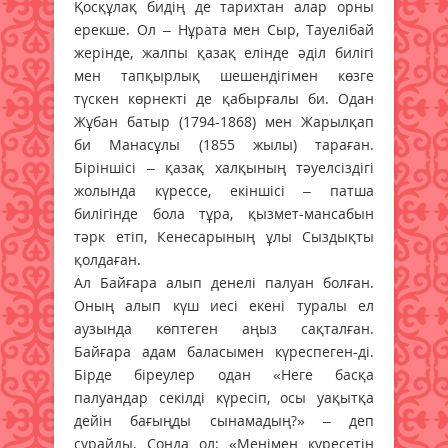
Қосқұлақ бидің де тарихтан алар орны
ерекше. Ол – Нұрата мен Сыр, Тауелібай
жерінде, жалпы қазақ елінде әділ билігі
мен тапқырлық шешендігімен көзге
түскен көрнекті де қабырғалы би. Одан
Жұбан батыр (1794-1868) мен Жарылқап
би Манасұлы (1855 жылы) тараған.
Біріншісі – қазақ халқының тәуелсіздігі
жолында күрессе, екіншісі – патша
билігінде бола тұра, қызмет-мансабын
тәрк етіп, Кенесарының ұлы Сыздықты
қолдаған.
Ал Байғара алып денелі палуан болған.
Оның алып күш иесі екені туралы ел
аузында көптеген аңыз сақталған.
Байғара адам баласымен күреспеген-ді.
Бірде біреулер одан «Неге басқа
палуандар секілді күресіп, осы уақытқа
дейін бағыңды сынамадың?» – деп
сұрайды. Сонда ол: «Менімен күресетін