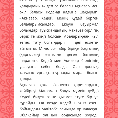
қалдырайын» деп өз баласы Ақназар мен
өкіл баласы Кедейді алдына шақырып:
«Ақназар, Кедей, менің Құдай берген
балаларымсыңдар. Екеуің бауырмал
болыңдар, туысқандығың, махабат-бірлігің
берік те мәңгі болсын! Араларыңнан қыл
өтпес тату болыңдар!» – деп өсиетін
айтыпты. Міне, сол «бір-біріңе боқтығың
(қарғысың) өтпесін» деген батаның
шарапаты Кедей мен Ақназар бірлігінің
ұласуына себеп болды. Осы достық,
татулық ұрпақтан-ұрпаққа мирас болып
қалды.
Ақназар қожа (көнекөз қариялардың
кейбіреуі Мағзаман болуы мүмкін дейді)
Кедей биден өзіне қызмет етуге бір ұл
сұрайды. Ол кезде Кедей Ырғыз өзені
бойындағы Майтөбе сайында орналасқан
Әбілқайыр ханның ордасында жүреді.