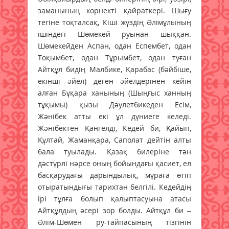
заманының көрнекті қайраткері. Шығу
тегіне тоқталсақ, Кіші жүздің Әлімұлының
ішіндегі Шөмекей руынан шыққан.
Шөмекейден Аспан, одан Еспембет, одан
Тоқымбет, одан Тұрымбет, одан туған
Айтқұл бидің Малбике, Қарабас (бәйбіше,
екінші әйел) деген әйелдерінен кейін
алған Бұқара ханының (Шыңғыс ханның
тұқымы) қызы Дәулетбикеден Есім,
Жәнібек атты екі ұл дүниеге келеді.
Жәнібектен Қангелді, Кедей би, Қайып,
Құлтай, Жаманқара, Саполат дейтін алты
бала туылады. Қазақ билеріне тән
дәстүрлі нәрсе оның бойындағы қасиет, ел
басқарудағы дарындылық, мұраға өтіп
отыратындығы тарихтан белгілі. Кедейдің
ірі тұлға болып қалыптасуына атасы
Айтқұлдың әсері зор болды. Айтқұл би –
Әлім-Шөмен ру-тайпасының тізгінін