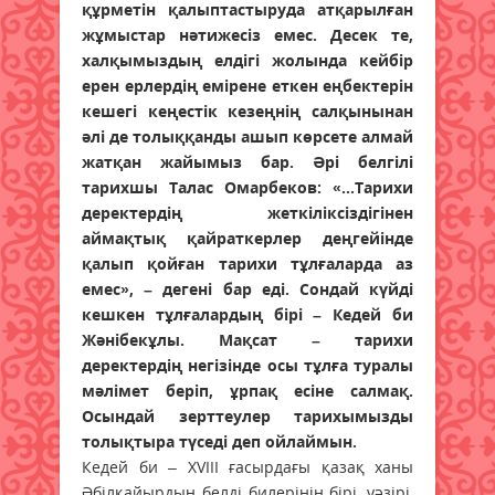
құрметін қалыптастыруда атқарылған
жұмыстар нәтижесіз емес. Десек те,
халқымыздың елдігі жолында кейбір
ерен ерлердің емірене еткен еңбектерін
кешегі кеңестік кезеңнің салқынынан
әлі де толыққанды ашып көрсете алмай
жатқан жайымыз бар. Әрі белгілі
тарихшы Талас Омарбеков: «...Тарихи
деректердің жеткіліксіздігінен
аймақтық қайраткерлер деңгейінде
қалып қойған тарихи тұлғаларда аз
емес», – дегені бар еді. Сондай күйді
кешкен тұлғалардың бірі – Кедей би
Жәнібекұлы. Мақсат – тарихи
деректердің негізінде осы тұлға туралы
мәлімет беріп, ұрпақ есіне салмақ.
Осындай зерттеулер тарихымызды
толықтыра түседі деп ойлаймын.
Кедей би – ХVІІІ ғасырдағы қазақ ханы
Әбілқайырдың белді билерінің бірі, уәзірі,