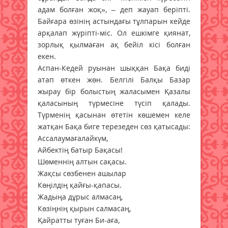
адам болған жоқ», – деп жауап беріпті.
Байғара өзінің астындағы тұлпарын кейде
арқалап жүріпті-міс. Ол ешкімге қиянат,
зорлық қылмаған ақ бейіл кісі болған
екен.
Аспан-Кедей руынан шыққан Бақа биді
атап өткен жөн. Белгілі Балқы Базар
жырау бір болыстың жаласымен Қазалы
қаласының түрмесіне түсіп қалады.
Түрменің қасынан өтетін көшемен келе
жатқан Бақа биге терезеден сөз қатысады:
Ассалаумағалайкүм,
Айбектің батыр Бақасы!
Шөменнің алтын сақасы.
Жақсы сөзбенен ашылар
Көңілдің қайғы-қапасы.
Жадыңа дұрыс алмасаң,
Көзіңнің қырын салмасаң,
Қайратты туған Би-аға,