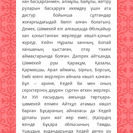
хан басқарғанмен, әлімұлы, байұлы, жетіру
руларын басқаруға икемдеу үшін ата
дәстүр бойынша сұлтандар
жоғарғыдағыдай бөліп алған болатын).
Демек, Шөмекей елі алғашқыда Әбілқайыр
хан қоныстанған жерлерде көшіп-қонып
жүреді. Кейін Нұралы ханның, Бопай
ханшаның қыстаған, отау тіккен
аймақтарында болған. Дәлірек айтқанда,
Шөмекей руы Қарақұм, Қазалы,
Қармақшы, Арал аймағы, Ырғыз, Борсық,
Ембі өзені өңірлерін айнала көшіп қонған.
Бұл – әрине, Кедей би мен оның
серіктерінің дәурен сүрген өткен жерлері.
Ал XVI ғасырдың аяғында төртқара-
шөмекей елімен Айтқұл атамыз көшіп
барған Бұқараның айналасы да Кедей
ұрпағы үшін жат жер емес. (Қазірдің
өзінде Бұқара облысының Тамды,
Үшқұдық аудандарында Кедей деген ру