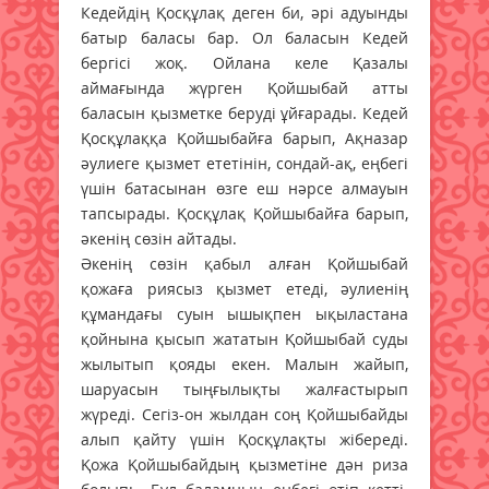
Кедейдің Қосқұлақ деген би, әрі адуынды
батыр баласы бар. Ол баласын Кедей
бергісі жоқ. Ойлана келе Қазалы
аймағында жүрген Қойшыбай атты
баласын қызметке беруді ұйғарады. Кедей
Қосқұлаққа Қойшыбайға барып, Ақназар
әулиеге қызмет ететінін, сондай-ақ, еңбегі
үшін батасынан өзге еш нәрсе алмау­­ын
тапсырады. Қосқұлақ Қойшыбайға барып,
әкенің сөзін айтады.
Әкенің сөзін қабыл алған Қойшыбай
қожаға риясыз қызмет етеді, әулиенің
құмандағы суын ышықпен ықыластана
қойнына қысып жататын Қойшыбай суды
жылытып қояды екен. Малын жайып,
шаруасын тыңғылықты жалғастырып
жүреді. Сегіз-он жылдан соң Қойшыбайды
алып қайту үшін Қосқұлақты жібереді.
Қожа Қойшыбайдың қызметіне дән риза