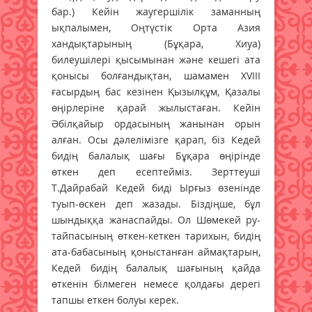
бар.) Кейін жаугершілік заманның
ықпалымен, Оңтүстік Орта Азия
хандықтарының (Бұқара, Хиуа)
билеушілері қысымынан және кешегі ата
қонысы болғандықтан, шамамен XVIII
ғасырдың бас кезінен Қызылқұм, Қазалы
өңірлеріне қарай жылыстаған. Кейін
Әбілқайыр ордасының жанынан орын
алған. Осы дәлелімізге қарап, біз Кедей
бидің балалық шағы Бұқара өңірінде
өткен деп есептейміз. Зерттеуші
Т.Дайрабай Кедей биді Ырғыз өзенінде
туып-өскен деп жазады. Біздіңше, бұл
шындыққа жанаспайды. Ол Шөмекей ру-
тайпасының өткен-кеткен тарихын, бидің
ата-бабасының қоныстанған аймақтарын,
Кедей бидің балалық шағының қайда
өткенін білмеген немесе қолдағы дерегі
тапшы еткен болуы керек.