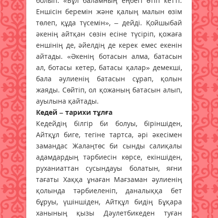
болып: «Бұл баламның еңбегі өтіп кетті.
Еншісін беремін және қалың малын өзім
төлеп, құда түсемін», – дейді. Қойшыбай
әкенің айтқан сөзін есіне түсіріп, қожаға
еншінің де, әйелдің де керек емес екенін
айтады. «Әкенің ботасын алма, батасын
ал, ботасы кетер, батасы қалар» демекші,
бала әулиенің батасын сұрап, қолын
жаяды. Сөйтіп, ол қожаның батасын алып,
ауылына қайтады.
Кедей – тарихи тұлға
Кедейдің білгір би болуы, біріншіден,
Айтқұл биге, тегіне тартса, әрі әкесімен
замандас Жалаңтөс би сынды салиқалы
адамдардың тәрбиесін көрсе, екіншіден,
руханиаттан сусындауы болатын, яғни
тағаты Хаққа ұнаған Мағзаман әулиенің
қолында тәрбиеленіп, даналыққа бет
бұруы, үшіншіден, Айтқұл бидің Бұқара
ханының қызы Дәулетбикеден туған