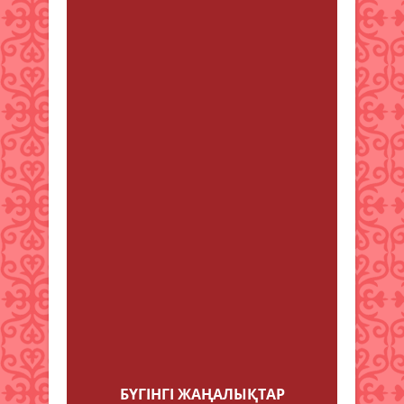
Emmanuel
от 8 маусым 2025
15:28
This is nicely put! . casino en ligne
Regards! I appreciate it! casino en
ligne francais Thanks a lot.
Excellent information! casino en
ligne Cheers. An abundance of
forum posts. casino en ligne fiable
Perfectly spoken of course! . casino
en ligne You actually suggested it
fantastically. casino en ligne You
said it adequately.! casino en ligne
Reliable info Thank you! casino en
ligne Wonderful information
Kudos. casino en ligne fiable
Kudos! Great stuff. casino en ligne
France
БҮГІНГI ЖАҢАЛЫҚТАР