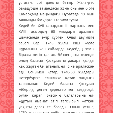
ұстаған, әрі даңқты батыр Жалаңтөс
баһадүрдің замандасы және онымен бірге
Самарқанд маңындағы Нұратада 40 мың
Алшынды басқарған тарихи тұлға.
Кедей би ХVІІ ғасырдың ІІ жартысы мен
ХVІІІ ғасырдың 60 жылдары аралығы
шамасында өмір сүрген. Олай деуімізге
себеп бар. 1748 жылы Кіші жүзге
Нұралыны хан сайларда Кедейдің жасы
біразға жетіп қалған. Өйткені, сол кезеңде
оның баласы Қосқұлақты дақара қылды
қақ жарған би атанып, ел ісіне араласқан
еді. Сонымен қатар, 1740-50 жылдары
Петербургке елшілікке Қазақ хандығы
тарапынан Кедей баласы Қосқұлақ
жіберілді деген деректер көп кездеседі.
Бұған қарап, әкесінің балаларына ел-
жұртын аманат етіп тапсырып жатқан
уақыты десек те болады. Оның үстіне,
1750 жылдардан кейін жазылған тарихи