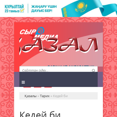
QAZALY.KZ АҚПАРАТТЫҚ
АГЕНТТІГІ
Қазалы
»
Тарих
» Кедей би
Кедей би