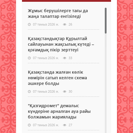
Жұмыс берушілерге тағы да
жаңа талаптар енгізіледі
07 тамыз 2026 ж.
26
Қазақстандықтар Құрылтай
сайлауынан жақсылық күтеді –
қоғамдық пікір зерттеуі
07 тамыз 2026 ж.
33
Қазақстанда жалған көлік
нөмірін сатып келген схема
әшкере болды
07 тамыз 2026 ж.
30
"Қазгидромет" демалыс
күндеріне арналған ауа райы
болжамын жариялады
07 тамыз 2026 ж.
27