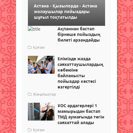
Астана - Қызылорда - Астана
жолаушылар пойыздары
шұғыл тоқтатылды
Ақпаннан бастап
бірнеше пойыздың
билеті арзандайды
Қоғам
Елімізде жазда
саяхаттаушылардың
көбеюіне
байланысты
пойыздар кестесі
өзгертілді
Жаңалықтар
ҰОС ардагерлері 1
мамырыдан бастап
ТМД аумағында тегін
саяхаттай алады
Қоғам