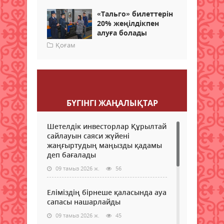
«Tальго» билеттерін
20% жеңілдікпен
алуға болады
Қоғам
Пікір қалдыру
БҮГІНГI ЖАҢАЛЫҚТАР
Шетелдік инвесторлар Құрылтай
сайлауын саяси жүйені
жаңғыртудың маңызды қадамы
деп бағалады
09 тамыз 2026 ж.
56
Еліміздің бірнеше қаласында ауа
сапасы нашарлайды
09 тамыз 2026 ж.
45