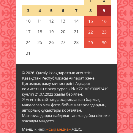
1
2
3
4
5
6
7
8
9
Синоптиктер дабыл қақты:
Қазақстанда аптап +43 градусқа
10
11
12
13
14
15
16
жетеді
17
18
19
20
21
22
23
09 тамыз 2026 ж.
47
24
25
26
27
28
29
30
Құрметті зейнет демалысына
шығарып салды
31
09 тамыз 2026 ж.
48
© 2026. Qazaly.kz ақпараттық агенттігі.
«Таза Қазақстан» жалпыұлттық
Қазақстан Республикасы Ақпарат және
экологиялық акциясы аясында
Қоғамдық даму министрлігі, Ақпарат
сенбілік өтті
комитетінің тіркеу туралы № KZ21VPY00052419
09 тамыз 2026 ж.
42
куәлігі 21.07.2022 жылы берілген.
® Агенттік сайтында жарияланған барлық
мақалалар мен фото-бейне материалдардың
Қазалы қаласында жаңа спорт
авторлық құқықтары қорғалған.
алаңы ашылды
Материалдарды пайдаланған жағдайда сілтеме
жасалуы міндетті.
09 тамыз 2026 ж.
54
Меншік иесі:
«Сыр медиа»
ЖШС.