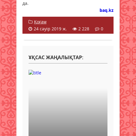
да.
baq.kz
Қоғам
24 сәуір 2019 ж.
2 228
0
ҰҚСАС ЖАҢАЛЫҚТАР: