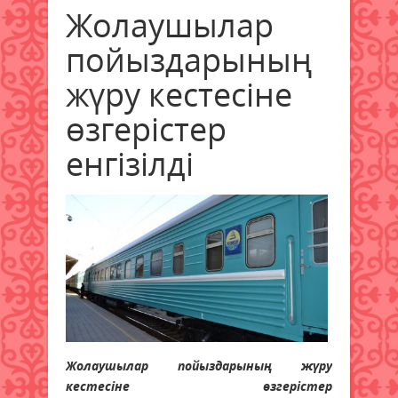
Жолаушылар
пойыздарының
жүру кестесіне
өзгерістер
енгізілді
Жолаушылар пойыздарының жүру
кестесіне өзгерістер