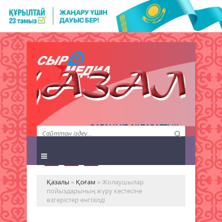
QAZALY.KZ АҚПАРАТТЫҚ
АГЕНТТІГІ
Қазалы
»
Қоғам
» Жолаушылар
пойыздарының жүру кестесіне
өзгерістер енгізілді