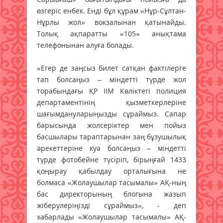
өзгеріс енбек. Енді бұл құрам «Нұр-Сұлтан-
Нұрлы жол» вокзалынан қатынайды.
Толық ақпаратты «105» анықтама
телефонынан алуға болады.
«Егер де заңсыз билет сатқан фактілерге
тап болсаңыз – міндетті түрде жол
торабындағы ҚР ІІМ Көліктегі полиция
департаментінің қызметкерлеріне
шағымдануларыңызды сұраймыз. Сапар
барысында жолсеріктер мен пойыз
басшылары тараптарынан заң бұзушылық
әрекеттеріне куә болсаңыз – міндетті
түрде фотобейне түсіріп, бірыңғай 1433
қоңырау қабылдау орталығына не
болмаса «Жолаушылар тасымалы» АҚ-ның
бас директорының блогына жазып
жіберулеріңізді сұраймыз», - деп
хабарлады «Жолаушылар тасымалы» АҚ-