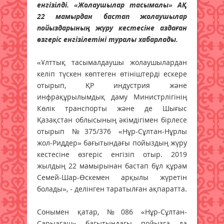
енгізілді. «Жолаушылар тасымалы» АҚ
22 мамырдан бастап жолаушылар
пойыздарының жүру кестесіне аздаған
өзгеріс енгізілетіні туралы хабарлады.
«Ұлттық тасымалдаушы жолаушылардан
келіп түскен көптеген өтініштерді ескере
отырып, ҚР индустрия және
инфрақұрылымдық даму Министрлігінің
Көлік транспорты және де Шығыс
Қазақстан облысының әкімдігімен бірлесе
отырып №375/376 «Нұр-Сұлтан-Нұрлы
жол-Риддер» бағытындағы пойыздың жүру
кестесіне өзгеріс енгізіп отыр. 2019
жылдың 22 мамырынан бастап бұл құрам
Семей-Шар-Өскемен арқылы жүретін
болады», - делінген таратылған ақпаратта.
Сонымен қатар, №086 «Нұр-Сұлтан-
Сарыағаш» бағытындағы пойызға да