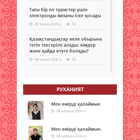
Тағы бір ел туристер үшін
электронды визаны іске қосады
09 тамыз 2026 ж.
52
Қазақстандықтар өкпе обырына
тегін тексеріле алады: кімдер
және қайда өтуге болады?
09 тамыз 2026 ж.
63
Самокаттың қаупі неде?
Ғалымдар зерттеу нәтижесін
жариялады
РУХАНИЯТ
09 тамыз 2026 ж.
64
Мен өмірді қалаймын
"Қазақстан халқына" қоғамдық
08 қараша 2024 ж.
қоры 350 білім беру грантын
бөлді
Мен өмірді қалаймын.
09 тамыз 2026 ж.
60
08 қараша 2024 ж.