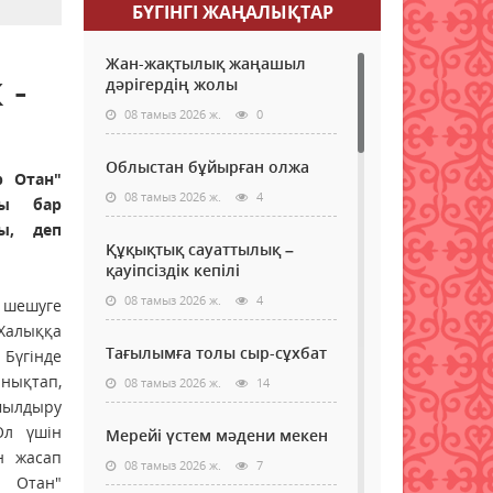
БҮГІНГI ЖАҢАЛЫҚТАР
Жан-жақтылық жаңашыл
 -
дәрігердің жолы
08 тамыз 2026 ж.
0
Облыстан бұйырған олжа
р Отан"
08 тамыз 2026 ж.
4
зы бар
ы, деп
Құқықтық сауаттылық –
қауіпсіздік кепілі
08 тамыз 2026 ж.
4
 шешуге
Халыққа
Тағылымға толы сыр-сұхбат
 Бүгінде
нықтап,
08 тамыз 2026 ж.
14
мылдыру
Ол үшін
Мерейі үстем мәдени мекен
н жасап
08 тамыз 2026 ж.
7
р Отан"