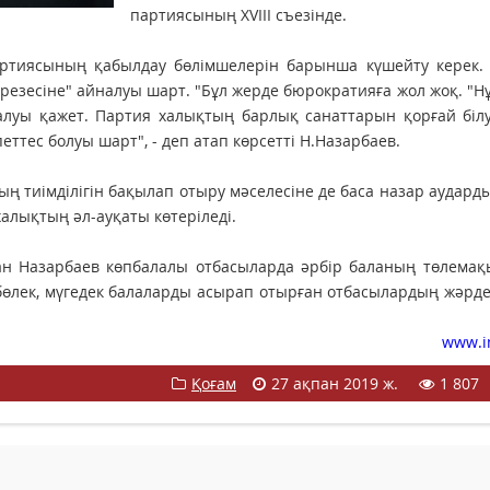
партиясының XVIII съезінде.
артиясының қабылдау бөлімшелерін барынша күшейту керек. 
резесіне" айналуы шарт. "Бұл жерде бюрократияға жол жоқ. "Н
уы қажет. Партия халықтың барлық санаттарын қорғай білуі
еттес болуы шарт", - деп атап көрсетті Н.Назарбаев.
 тиімділігін бақылап отыру мәселесіне де баса назар аударды
халықтың әл-ауқаты көтеріледі.
тан Назарбаев көпбалалы отбасыларда әрбір баланың төлема
 бөлек, мүгедек балаларды асырап отырған отбасылардың жәр
www.i
Қоғам
27 ақпан 2019 ж.
1 807