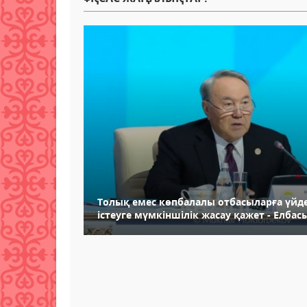
Толық емес көпбалалы отбасыларға үйд
істеуге мүмкіншілік жасау қажет - Елбас