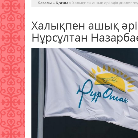
Қазалы
»
Қоғам
» Халықпен ашық әрі әділ диалог жү
Халықпен ашық әрі ә
Нұрсұлтан Назарба