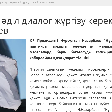
ргізу керек - Нұрсұлтан Назарбаев
діл диалог жүргізу керек
ев
ҚР Президенті Нұрсұлтан Назарбаев "Нұ
партиясы арқылы әлеуметтік маңы
мәселелерді бәрін бақылауды тапсырд
хабарлайды ҚазАқпарат тілшісі.
"Партия халықтың күнделікті мәселелерін
белсене атсалысуы қажет. Аталған жұмыс "
көмек" жобасын да күшейтеді деген сенім бар.
қоғамның өзекті мәселелерін дер кезінде а
мемлекеттік органдарды соған қарай жұ
қажет. Бұл - нағыз нәтижелі стратегия. 
халықпен кері байланыстың мықты жүйесі
шыққан жөн", - деді Н.Назарбаев "Нұ