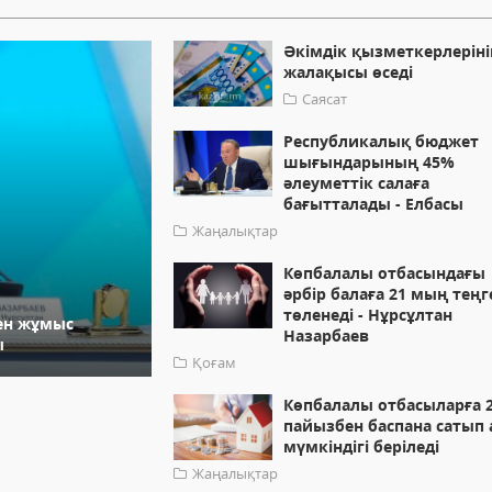
Әкімдік қызметкерлеріні
жалақысы өседі
Саясат
Республикалық бюджет
шығындарының 45%
әлеуметтік салаға
бағытталады - Елбасы
Жаңалықтар
Көпбалалы отбасындағы
әрбір балаға 21 мың теңг
төленеді - Нұрсұлтан
ен жұмыс
Назарбаев
ы
Қоғам
Көпбалалы отбасыларға 2
пайызбен баспана сатып 
мүмкіндігі беріледі
Жаңалықтар