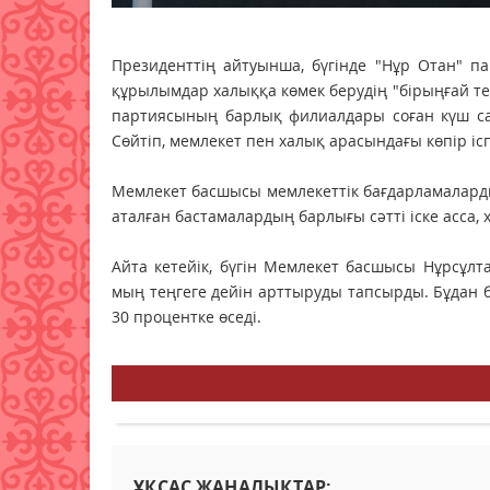
Президенттің айтуынша, бүгінде "Нұр Отан" п
құрылымдар халыққа көмек берудің "бірыңғай те
партиясының барлық филиалдары соған күш сал
Сөйтіп, мемлекет пен халық арасындағы көпір ісп
Мемлекет басшысы мемлекеттік бағдарламалардың
аталған бастамалардың барлығы сәтті іске асса, 
Айта кетейік, бүгін Мемлекет басшысы Нұрсұл
мың теңгеге дейін арттыруды тапсырды. Бұдан
30 процентке өседі.
ҰҚСАС ЖАҢАЛЫҚТАР: