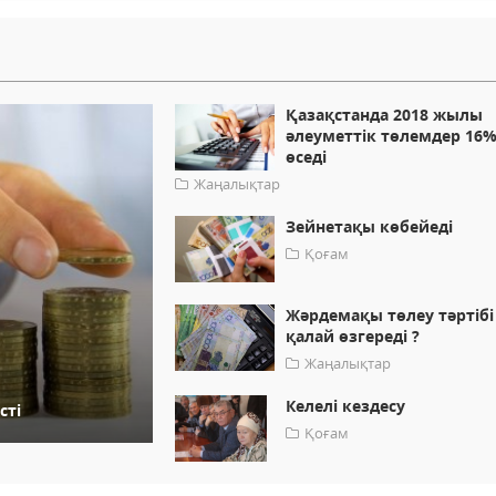
Қазақстанда 2018 жылы
әлеуметтік төлемдер 16
өседі
Жаңалықтар
Зейнетақы көбейеді
Қоғам
Жәрдемақы төлеу тәртібі
қалай өзгереді ?
Жаңалықтар
Келелі кездесу
сті
Қоғам