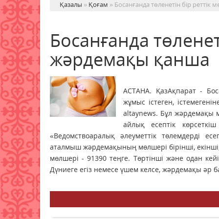
Қазалы
»
Қоғам
» Босанғанда төленетін бір реттік
Босанғанда төленеті
жәрдемақы қанша
АСТАНА. ҚазАқпарат - Бос
жұмыс істеген, істемеген
altaynews. Бұл жәрдемақы 
айлық есептік көрсеткі
«Ведомствоаралық әлеуметтік төлемдерді ес
аталмыш жәрдемақының мөлшері бірінші, екінші, 
мөлшері - 91390 теңге. Төртінші және одан кейі
Дүниеге егіз немесе үшем келсе, жәрдемақы әр ба