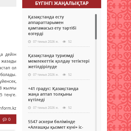
БҮГІНГI ЖАҢАЛЫҚТАР
Қазақстанда есту
аппараттарымен
қамтамасыз ету тәртібі
өзгерді
07 тамыз 2026 ж.
52
қа дейін
Қазақстанда туризмді
п жазады
мемлекеттік қолдау тетіктері
жетілдірілуде
астап ол
болады.
07 тамыз 2026 ж.
52
йенсек,
18 жылғы
+41 градус: Қазақстанда
жаңа аптап толқыны
5 теңге.
күтіледі
nform.kz
07 тамыз 2026 ж.
52
0
5547 әскери бөлімінде
«Алғашқы қызмет күні» іс-