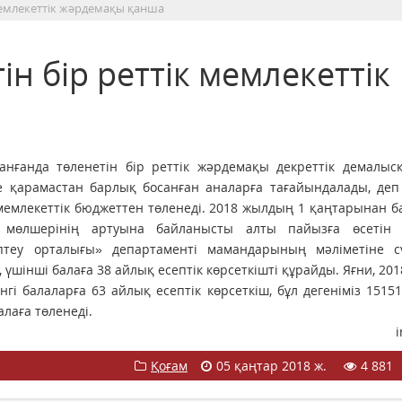
 мемлекеттік жәрдемақы қанша
н бір реттік мемлекеттік
анғанда төленетін бір реттік жәрдемақы декреттік демалыс
іне қарамастан барлық босанған аналарға тағайындалады, де
мемлекеттік бюджеттен төленеді. 2018 жылдың 1 қаңтарынан б
ш мөлшерінің артуына байланысты алты пайызға өсетін 
ептеу орталығы» департаменті мамандарының мәліметіне сү
үшінші балаға 38 айлық есептік көрсеткішті құрайды. Яғни, 20
нгі балаларға 63 айлық есептік көрсеткіш, бұл дегеніміз 15151
лаға төленеді.
i
Қоғам
05 қаңтар 2018 ж.
4 881