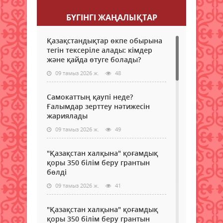
БҮГІНГI ЖАҢАЛЫҚТАР
Қазақстандықтар өкпе обырына
тегін тексеріле алады: кімдер
және қайда өтуге болады?
09 тамыз 2026 ж.
48
Самокаттың қаупі неде?
Ғалымдар зерттеу нәтижесін
жариялады
09 тамыз 2026 ж.
49
"Қазақстан халқына" қоғамдық
қоры 350 білім беру грантын
бөлді
09 тамыз 2026 ж.
41
"Қазақстан халқына" қоғамдық
қоры 350 білім беру грантын