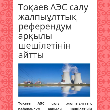
Тоқаев АЭС салу
жалпыұлттық
референдум
арқылы
шешілетінін
айтты
Тоқаев АЭС салу жалпыұлттық
референдум арқылы шешілетінін