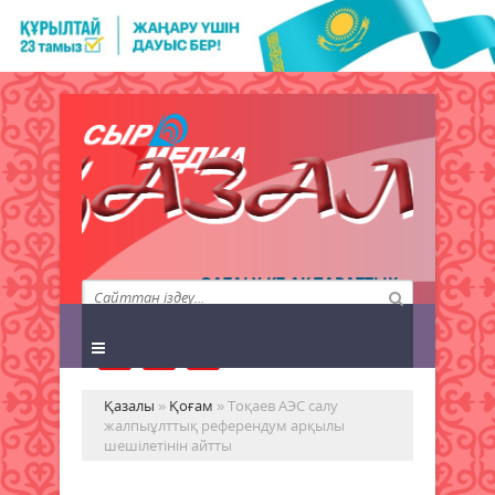
QAZALY.KZ АҚПАРАТТЫҚ
АГЕНТТІГІ
Қазалы
»
Қоғам
» Тоқаев АЭС салу
жалпыұлттық референдум арқылы
шешілетінін айтты