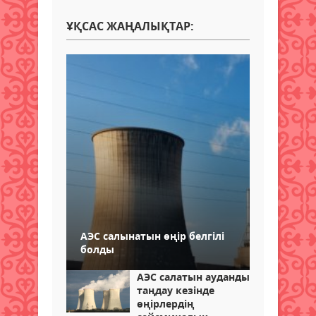
ҰҚСАС ЖАҢАЛЫҚТАР:
АЭС салынатын өңір белгілі
болды
АЭС салатын ауданды
таңдау кезінде
өңірлердің