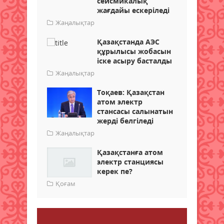
сейсмикалық
жағдайы ескеріледі
Жаңалықтар
Қазақстанда АЭС
құрылысы жобасын
іске асыру басталды
Жаңалықтар
Тоқаев: Қазақстан
атом электр
стансасы салынатын
жерді белгіледі
Жаңалықтар
Қазақстанға атом
электр станциясы
керек пе?
Қоғам
Пікір қалдыру