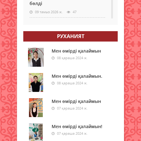
бөлді
09 тамыз 2026 ж.
47
Қазақстанда электр энергиясын
жүздеген жылдар бойы көмірден
РУХАНИЯТ
өндірмек
09 тамыз 2026 ж.
50
Мен өмірді қалаймын
08 қараша 2024 ж.
Бүгін қай қалада ауа сапасы
нашарлайды
Мен өмірді қалаймын.
09 тамыз 2026 ж.
37
08 қараша 2024 ж.
Мемлекеттік грантқа іліге
алмаған талапкерлерге жаңа
Мен өмірді қалаймын
мүмкіндік берілді
07 қараша 2024 ж.
09 тамыз 2026 ж.
50
Мен өмірді қалаймын!
Доллар, еуро, рубль: бүгінгі
валюта бағамы белгілі болды
07 қараша 2024 ж.