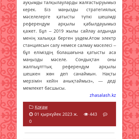
ауқымды талқылауларды жалғастыруымыз
керек. Біз маңызды стратегиялық
мәселелерге қатысты түпкі шешімді
референдум арқылы қабылдауымыз
қажет. Бұл – 2019 жылы сайлау алдында
менің халыққа берген уәдем.Атом электр
станциясын салу немесе салмау мәселесі –
бұл еліміздің болашағына қатысты аса
маңызды мәселе. Сондықтан оны
жалпыұлттық референдум арқылы
шешкен жөн деп санаймын. Нақты
мерзімін кейін анықтаймыз», — деді
мемлекет басшысы.
zhasalash.kz
Қоғам
01 қыркүйек 2023 ж.
443
0