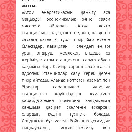
айтты.
«Атом энергетикасын дамыту аса
маңызды экономикалық және саяси
мәселеге айналды. Атом электр
станциясын салу қажет пе, жоқ па деген
сауалға қатысты түрлі пікір бар екенін
білесіздер. Қазақстан – әлемдегі ең ірі
уран өндіруші мемлекет. Ендеше өз
жерімізде атом станциясын салуға әбден
қақымыз бар. Кейбір сарапшылар шағын
ядролық станциялар салу керек деген
пікір айтады. Алайда көптеген азамат пен
бірқатар сарапшылар ядролық
станцияның қауіпсіздігіне күмәнмен
қарайды.Семей полигоны халқымызға
қаншама қасірет әкелгенін ескерсек,
олардың күдігін түсінуге болады.
Сондықтан бұл мәселе бойынша қоғамдық
тыңдауларды, егжей-тегжейлі, кең