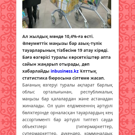
Ал жылдық мәнде 10,4%-ға өсті.
Әлеуметтік маңызы бар азық-түлік
тауарларының тізбесіне 19 атау кіреді.
Баға өзгерісі туралы көрсеткіштер апта
сайын жаңарып отырады, деп
хабарлайды
inbusiness.kz
Ұлттық
статистика бюросына сілтеме жасап.
Бағаның өзгеруі туралы ақпарат барлық
облыс орталығынан, республикалық
маңызы бар қалалардан және астанадан
жиналады. Ол үшін елдімекеннің әртүрлі
бөліктерінде орналасқан тауарлардың кең
ассортименті бар әртүрлі типтегі сауда
объектілері (гипермаркеттер,
супермаркеттер, дүкендер, коммуналдық