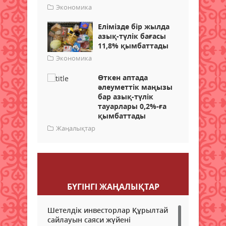
Экономика
Елімізде бір жылда
азық-түлік бағасы
11,8% қымбаттады
Экономика
Өткен аптада
әлеуметтік маңызы
бар азық-түлік
тауарлары 0,2%-ға
қымбаттады
Жаңалықтар
Пікір қалдыру
БҮГІНГI ЖАҢАЛЫҚТАР
Шетелдік инвесторлар Құрылтай
сайлауын саяси жүйені