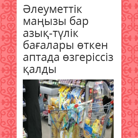
Әлеуметтік
маңызы бар
азық-түлік
бағалары өткен
аптада өзгеріссіз
қалды