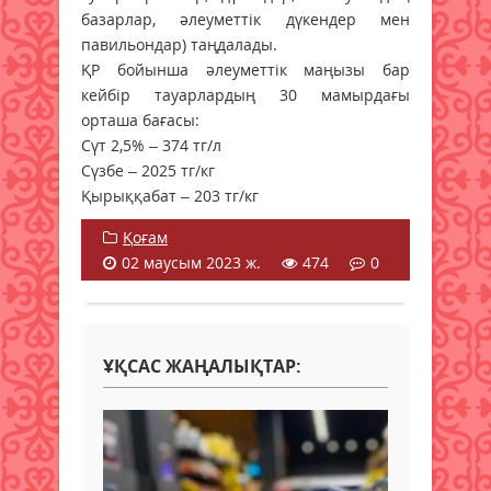
базарлар, әлеуметтік дүкендер мен
павильондар) таңдалады.
ҚР бойынша әлеуметтік маңызы бар
кейбір тауарлардың 30 мамырдағы
орташа бағасы:
Сүт 2,5% – 374 тг/л
Сүзбе – 2025 тг/кг
Қырыққабат – 203 тг/кг
Қоғам
02 маусым 2023 ж.
474
0
ҰҚСАС ЖАҢАЛЫҚТАР: