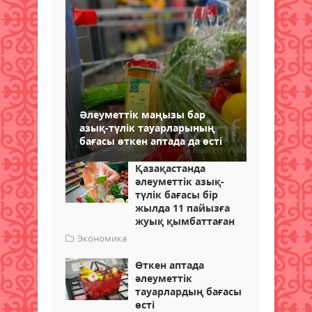
Әлеуметтік маңызы бар
азық-түлік тауарларының
бағасы өткен аптада да өсті
Қазақастанда
әлеуметтік азық-
түлік бағасы бір
жылда 11 пайызға
жуық қымбаттаған
Экономика
Өткен аптада
әлеуметтік
тауарлардың бағасы
өсті