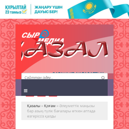
QAZALY.KZ АҚПАРАТТЫҚ
АГЕНТТІГІ
Қазалы
»
Қоғам
» Әлеуметтік маңызы
бар азық-түлік бағалары өткен аптада
өзгеріссіз қалды