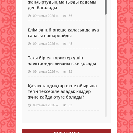
жаңғыртудың маңызды қадамы
деп бағалады
09 тамыз 2026 ж.
56
Еліміздің бірнеше қаласында ауа
сапасы нашарлайды
09 тамыз 2026 ж.
45
Тағы бір ел туристер үшін
электронды визаны іске қосады
09 тамыз 2026 ж.
52
Қазақстандықтар өкпе обырына
тегін тексеріле алады: кімдер
және қайда өтуге болады?
09 тамыз 2026 ж.
63
Самокаттың қаупі неде?
Ғалымдар зерттеу нәтижесін
жариялады