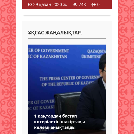
29 қазан 2020 ж.
748
0
ҰҚСАС ЖАҢАЛЫҚТАР:
1 қаңтардан бастап
көтерілетін шәкіртақы
көлемі анықталды