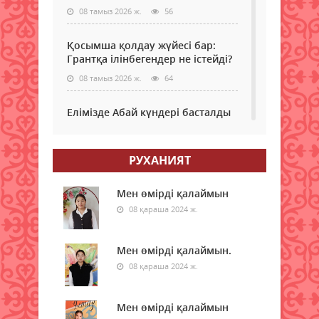
08 тамыз 2026 ж.
56
Қосымша қолдау жүйесі бар:
Грантқа ілінбегендер не істейді?
08 тамыз 2026 ж.
64
Елімізде Абай күндері басталды
08 тамыз 2026 ж.
49
РУХАНИЯТ
Қызылордада “Жасыл ел“ еңбек
жасақтарының қатысуымен
экологиялық сенбілік өтті
Мен өмірді қалаймын
08 қараша 2024 ж.
08 тамыз 2026 ж.
58
Жексенбіде еліміздің барлық
Мен өмірді қалаймын.
дерлік өңірінде дауылды
08 қараша 2024 ж.
ескерту жарияланды
08 тамыз 2026 ж.
59
Мен өмірді қалаймын