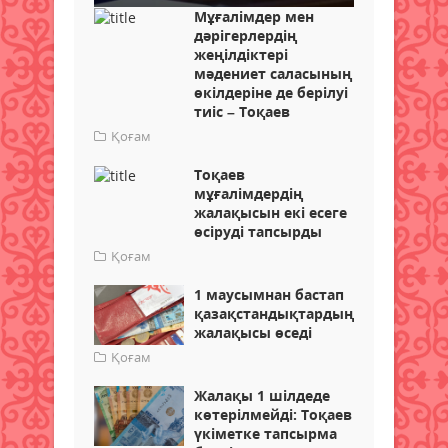
Мұғалімдер мен
дәрігерлердің
жеңілдіктері
мәдениет саласының
өкілдеріне де берілуі
тиіс – Тоқаев
Қоғам
Тоқаев
мұғалімдердің
жалақысын екі есеге
өсіруді тапсырды
Қоғам
1 маусымнан бастап
қазақстандықтардың
жалақысы өседі
Қоғам
Жалақы 1 шілдеде
көтерілмейді: Тоқаев
үкіметке тапсырма