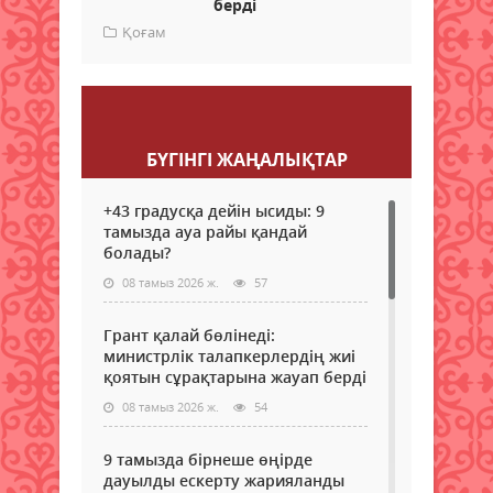
берді
Қоғам
Пікір қалдыру
БҮГІНГI ЖАҢАЛЫҚТАР
+43 градусқа дейін ысиды: 9
тамызда ауа райы қандай
болады?
08 тамыз 2026 ж.
57
Грант қалай бөлінеді:
министрлік талапкерлердің жиі
қоятын сұрақтарына жауап берді
08 тамыз 2026 ж.
54
9 тамызда бірнеше өңірде
дауылды ескерту жарияланды