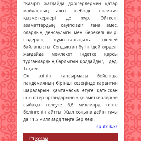
"Қазіргі жағдайда дәрігерлермен қатар
майданның алғы шебінде полиция
қызметкерлері де жүр. Өйткені
азаматтардың қауіпсіздігі ғана емес,
олардың денсаулығы мен берекелі өмірі
сіздердің жұмыстарыңызға тікелей
байланысты. Сондықтан бүгінгідей күрделі
жағдайда мемлекет індетке қарсы
тұрғандардың барлығын қолдайды", - деді
Тоқаев.
Ол өзінің тапсырмасы бойынша
пандемияның бірінші кезеңінде карантин
шараларын қамтамасыз етуге қатысқан
ішкі істер органдарының қызметкерлеріне
сыйақы төлеуге 6,6 миллиард теңге
бөлінгенін айтты. Жыл соңына дейін тағы
да 11,5 миллиард теңге беріледі.
sputnik.kz
Қоғам