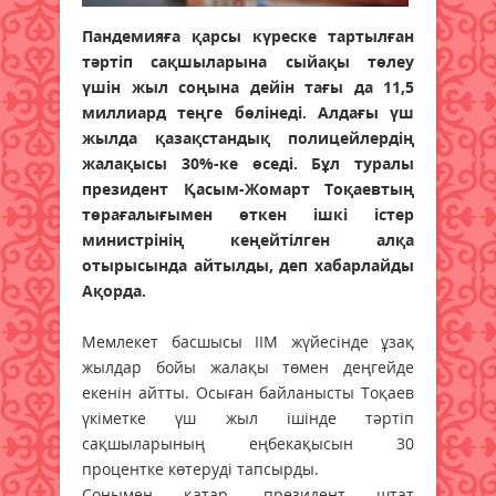
Пандемияға қарсы күреске тартылған
тәртіп сақшыларына сыйақы төлеу
үшін жыл соңына дейін тағы да 11,5
миллиард теңге бөлінеді. Алдағы үш
жылда қазақстандық полицейлердің
жалақысы 30%-ке өседі. Бұл туралы
президент Қасым-Жомарт Тоқаевтың
төрағалығымен өткен ішкі істер
министрінің кеңейтілген алқа
отырысында айтылды, деп хабарлайды
Ақорда.
Мемлекет басшысы ІІМ жүйесінде ұзақ
жылдар бойы жалақы төмен деңгейде
екенін айтты. Осыған байланысты Тоқаев
үкіметке үш жыл ішінде тәртіп
сақшыларының еңбекақысын 30
процентке көтеруді тапсырды.
Сонымен қатар, президент штат