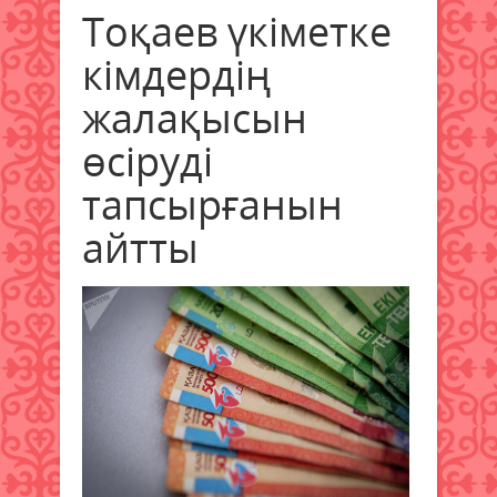
Тоқаев үкіметке
кімдердің
жалақысын
өсіруді
тапсырғанын
айтты