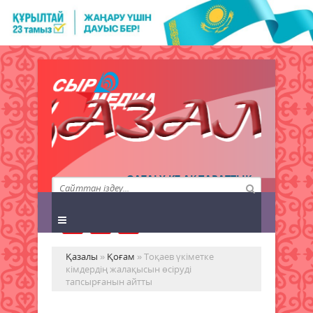
QAZALY.KZ АҚПАРАТТЫҚ
АГЕНТТІГІ
Қазалы
»
Қоғам
» Тоқаев үкіметке
кімдердің жалақысын өсіруді
тапсырғанын айтты