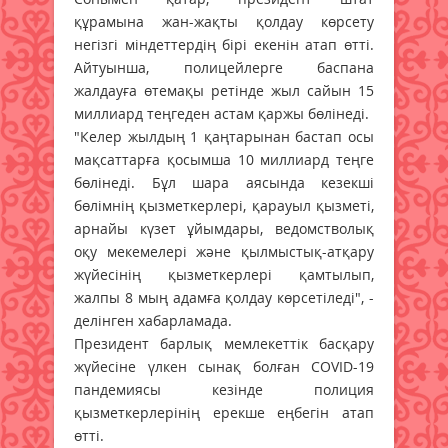
құрамына жан-жақты қолдау көрсету
негізгі міндеттердің бірі екенін атап өтті.
Айтуынша, полицейлерге баспана
жалдауға өтемақы ретінде жыл сайын 15
миллиард теңгеден астам қаржы бөлінеді.
"Келер жылдың 1 қаңтарынан бастап осы
мақсаттарға қосымша 10 миллиард теңге
бөлінеді. Бұл шара аясында кезекші
бөлімнің қызметкерлері, қарауыл қызметі,
арнайы күзет ұйымдары, ведомстволық
оқу мекемелері және қылмыстық-атқару
жүйесінің қызметкерлері қамтылып,
жалпы 8 мың адамға қолдау көрсетіледі", -
делінген хабарламада.
Президент барлық мемлекеттік басқару
жүйесіне үлкен сынақ болған COVID-19
пандемиясы кезінде полиция
қызметкерлерінің ерекше еңбегін атап
өтті.