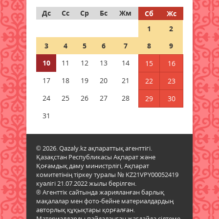
Дс
Сс
Ср
Бс
Жм
Сб
Жс
Еліміздің бірнеше қаласында ауа
1
2
сапасы нашарлайды
09 тамыз 2026 ж.
76
3
4
5
6
7
8
9
10
11
12
13
14
15
16
Тағы бір ел туристер үшін
электронды визаны іске қосады
17
18
19
20
21
22
23
09 тамыз 2026 ж.
84
24
25
26
27
28
29
30
Қазақстандықтар өкпе обырына
31
тегін тексеріле алады: кімдер
және қайда өтуге болады?
09 тамыз 2026 ж.
91
© 2026. Qazaly.kz ақпараттық агенттігі.
Қазақстан Республикасы Ақпарат және
Қоғамдық даму министрлігі, Ақпарат
Самокаттың қаупі неде?
комитетінің тіркеу туралы № KZ21VPY00052419
Ғалымдар зерттеу нәтижесін
куәлігі 21.07.2022 жылы берілген.
жариялады
® Агенттік сайтында жарияланған барлық
мақалалар мен фото-бейне материалдардың
09 тамыз 2026 ж.
91
авторлық құқықтары қорғалған.
Материалдарды пайдаланған жағдайда сілтеме