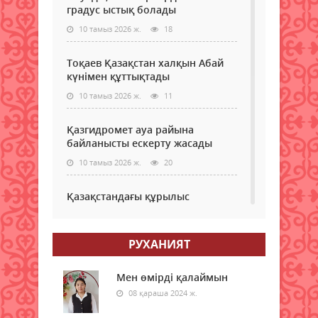
градус ыстық болады
10 тамыз 2026 ж.
18
Тоқаев Қазақстан халқын Абай
күнімен құттықтады
10 тамыз 2026 ж.
11
Қазгидромет ауа райына
байланысты ескерту жасады
10 тамыз 2026 ж.
20
Қазақстандағы құрылыс
материалдарының ішкі
нарықтағы үлесі 70%-дан асты
РУХАНИЯТ
10 тамыз 2026 ж.
18
Мемлекет басшысы Абай
Мен өмірді қалаймын
күнімен құттықтады
08 қараша 2024 ж.
10 тамыз 2026 ж.
21