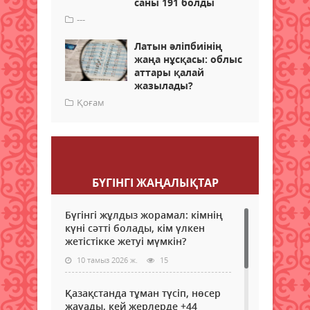
саны 191 болды
---
Латын әліпбиінің
жаңа нұсқасы: облыс
аттары қалай
жазылады?
Қоғам
Пікір қалдыру
БҮГІНГI ЖАҢАЛЫҚТАР
Бүгінгі жұлдыз жорамал: кімнің
күні сәтті болады, кім үлкен
жетістікке жетуі мүмкін?
10 тамыз 2026 ж.
15
Қазақстанда тұман түсіп, нөсер
жауады, кей жерлерде +44