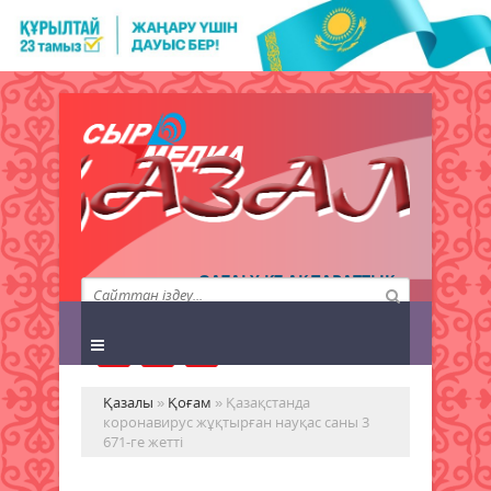
QAZALY.KZ АҚПАРАТТЫҚ
АГЕНТТІГІ
Қазалы
»
Қоғам
» Қазақстанда
коронавирус жұқтырған науқас саны 3
671-ге жетті