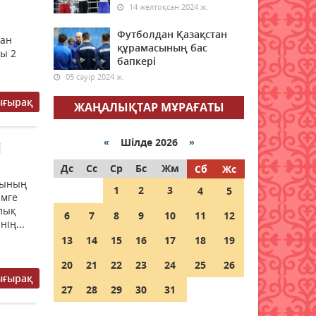
14 желтоқсан 2024 ж.
07 тамыз 2026 ж.
48
Футболдан Қазақстан
тан
құрамасының бас
7 тамызға валюта бағамы
ы 2
бапкері
07 тамыз 2026 ж.
46
05 сәуір 2024 ж.
ығырақ
Енді бастауыш сынып
ЖАҢАЛЫҚТАР МҰРАҒАТЫ
оқушылары ТЖБ мен БЖБ
тапсырмайды
«
Шілде 2026
»
і
07 тамыз 2026 ж.
42
Дс
Сс
Ср
Бс
Жм
Сб
Жс
Қазалы ауданында
йының
1
2
3
4
5
қаржылық қауіпсіздік
імге
бойынша кездесу өтті
лық
6
7
8
9
10
11
12
ің...
07 тамыз 2026 ж.
44
13
14
15
16
17
18
19
Шетелде жүрген
20
21
22
23
24
25
26
қазақстандықтар Құрылтай
ығырақ
сайлауында қалай дауыс
27
28
29
30
31
береді?