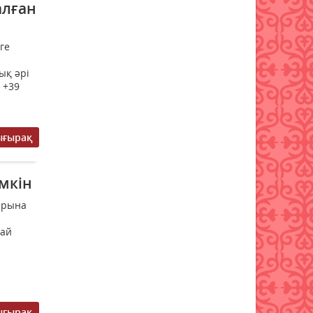
алған
07 тамыз 2026 ж.
56
Енді үй жануарларының
ге
төлқұжаты eGov Mobile-да
қолжетімді
ық әрі
06 тамыз 2026 ж.
103
 +39
Доллар бағасы тағы да түсті
ығырақ
06 тамыз 2026 ж.
108
Бейтаныс нөмірден қоңырау
мкін
түсті: коллектор мен
алаяқты қалай ажыратамыз
арына
06 тамыз 2026 ж.
101
най
Қазақстанда кімдер 2,4 млн
теңге жалақы күтеді
06 тамыз 2026 ж.
98
ығырақ