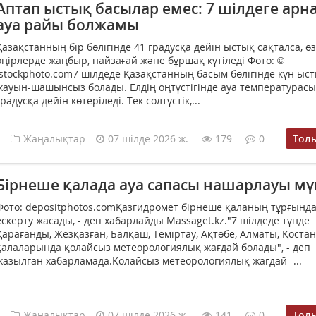
Аптап ыстық басылар емес: 7 шілдеге арн
ауа райы болжамы
Қазақстанның бір бөлігінде 41 градусқа дейін ыстық сақталса, өз
өңірлерде жаңбыр, найзағай және бұршақ күтіледі Фото: ©
istockphoto.com7 шілдеде Қазақстанның басым бөлігінде күн ыст
жауын-шашынсыз болады. Елдің оңтүстігінде ауа температурасы
градусқа дейін көтеріледі. Тек солтүстік,...
Жаңалықтар
07 шілде 2026 ж.
179
0
Тол
Бірнеше қалада ауа сапасы нашарлауы мү
Фото: depositphotos.comҚазгидромет бірнеше қаланың тұрғынд
ескерту жасады, - деп хабарлайды Massaget.kz."7 шілдеде түнде
Қарағанды, Жезқазған, Балқаш, Теміртау, Ақтөбе, Алматы, Қоста
қалаларында қолайсыз метеорологиялық жағдай болады", - деп
жазылған хабарламада.Қолайсыз метеорологиялық жағдай -...
Жаңалықтар
07 шілде 2026 ж.
141
0
Тол