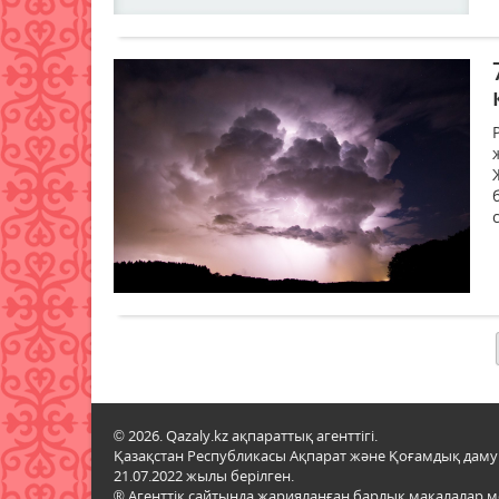
© 2026. Qazaly.kz ақпараттық агенттігі.
Қазақстан Республикасы Ақпарат және Қоғамдық даму м
21.07.2022 жылы берілген.
® Агенттік сайтында жарияланған барлық мақалалар 