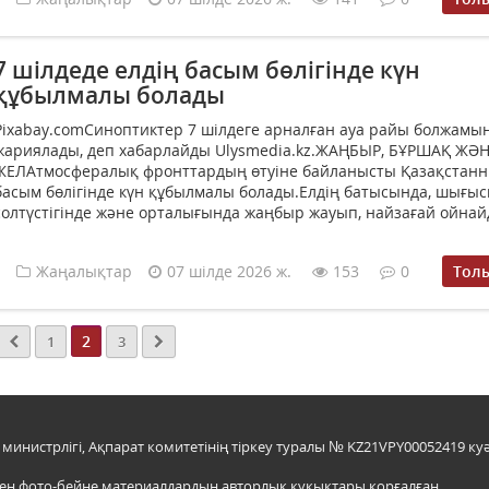
7 шілдеде елдің басым бөлігінде күн
құбылмалы болады
Pixabay.comСиноптиктер 7 шілдеге арналған ауа райы болжамы
жариялады, деп хабарлайды Ulysmedia.kz.ЖАҢБЫР, БҰРШАҚ ЖӘ
ЖЕЛАтмосфералық фронттардың өтуіне байланысты Қазақстан
басым бөлігінде күн құбылмалы болады.Елдің батысында, шығыс
солтүстігінде және орталығында жаңбыр жауып, найзағай ойнайд
Жаңалықтар
07 шілде 2026 ж.
153
0
Тол
2
1
3
инистрлігі, Ақпарат комитетінің тіркеу туралы № KZ21VPY00052419 куә
мен фото-бейне материалдардың авторлық құқықтары қорғалған.