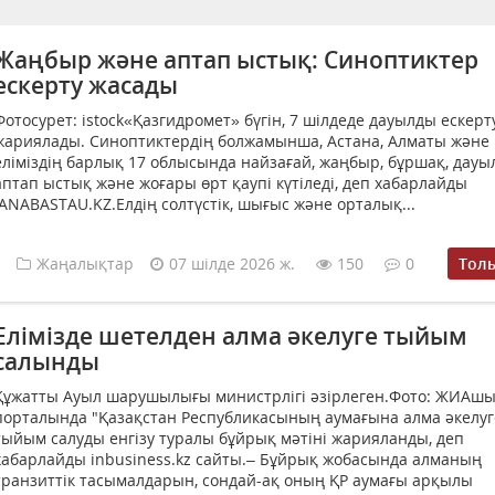
Жаңбыр және аптап ыстық: Синоптиктер
ескерту жасады
Фотосурет: istock«Қазгидромет» бүгін, 7 шілдеде дауылды ескерт
жариялады. Синоптиктердің болжамынша, Астана, Алматы және
еліміздің барлық 17 облысында найзағай, жаңбыр, бұршақ, дауы
аптап ыстық және жоғары өрт қаупі күтіледі, деп хабарлайды
JANABASTAU.KZ.Елдің солтүстік, шығыс және орталық...
Жаңалықтар
07 шілде 2026 ж.
150
0
Тол
Елімізде шетелден алма әкелуге тыйым
салынды
Құжатты Ауыл шарушылығы министрлігі әзірлеген.Фото: ЖИАш
порталында "Қазақстан Республикасының аумағына алма әкелуг
тыйым салуды енгізу туралы бұйрық мәтіні жарияланды, деп
хабарлайды inbusiness.kz сайты.– Бұйрық жобасында алманың
транзиттік тасымалдарын, сондай-ақ оның ҚР аумағы арқылы