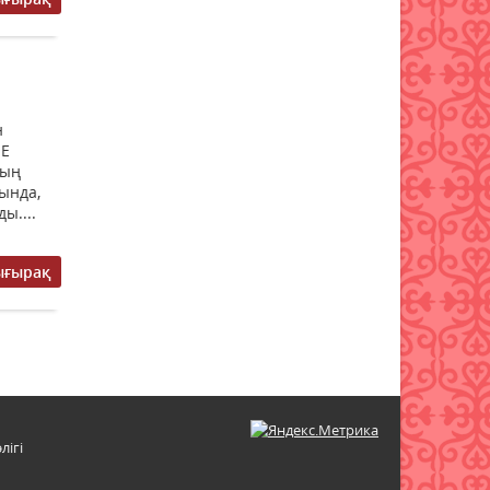
н
НЕ
ның
ында,
ы....
ығырақ
лігі