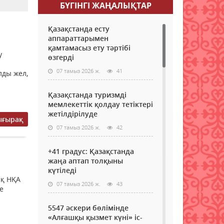
БҮГІНГI ЖАҢАЛЫҚТАР
Қазақстанда есту
аппараттарымен
қамтамасыз ету тәртібі
у
өзгерді
07 тамыз 2026 ж.
41
лды жел,
Қазақстанда туризмді
мемлекеттік қолдау тетіктері
жетілдірілуде
ығырақ
07 тамыз 2026 ж.
42
+41 градус: Қазақстанда
жаңа аптап толқыны
күтіледі
ық НҚА
07 тамыз 2026 ж.
43
е
5547 әскери бөлімінде
«Алғашқы қызмет күні» іс-