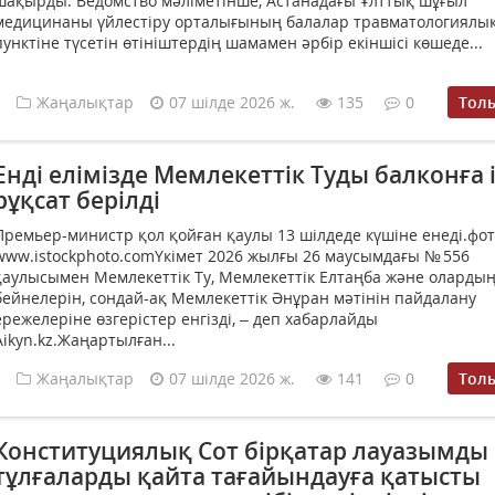
шақырды. Ведомство мәліметінше, Астанадағы Ұлттық шұғыл
медицинаны үйлестіру орталығының балалар травматологиялы
пунктіне түсетін өтініштердің шамамен әрбір екіншісі көшеде...
Жаңалықтар
07 шілде 2026 ж.
135
0
Тол
Енді елімізде Мемлекеттік Туды балконға 
рұқсат берілді
Премьер-министр қол қойған қаулы 13 шілдеде күшіне енеді.фот
www.istockphoto.comҮкімет 2026 жылғы 26 маусымдағы № 556
қаулысымен Мемлекеттік Ту, Мемлекеттік Елтаңба және оларды
бейнелерін, сондай-ақ Мемлекеттік Әнұран мәтінін пайдалану
ережелеріне өзгерістер енгізді, – деп хабарлайды
Aikyn.kz.Жаңартылған...
Жаңалықтар
07 шілде 2026 ж.
141
0
Тол
Конституциялық Сот бірқатар лауазымды
тұлғаларды қайта тағайындауға қатысты