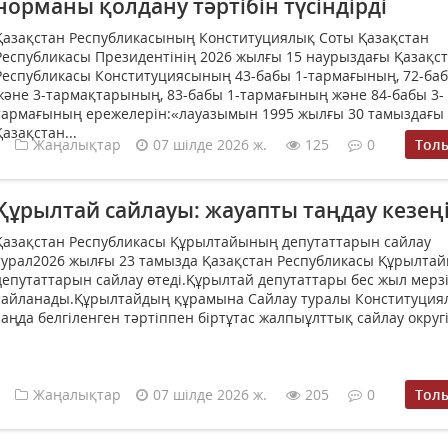
норманы қолдану тәртібін түсіндірді
Қазақстан Республикасының Конституциялық Соты Қазақстан
Республикасы Президентінің 2026 жылғы 15 наурыздағы Қазақс
Республикасы Конституциясының 43-бабы 1-тармағының, 72-баб
және 3-тармақтарының, 83-бабы 1-тармағының және 84-бабы 3-
тармағының ережелерін:«лауазымын 1995 жылғы 30 тамыздағы
Қазақстан...
Жаңалықтар
07 шілде 2026 ж.
125
0
Тол
Құрылтай сайлауы: жауапты таңдау кезең
Қазақстан Республикасы Құрылтайының депутаттарын сайлау
турал2026 жылғы 23 тамызда Қазақстан Республикасы Құрылта
депутаттарын сайлау өтеді.Құрылтай депутаттары бес жыл мерз
сайланады.Құрылтайдың құрамына Сайлау туралы Конституция
заңда белгіленген тәртіппен біртұтас жалпыұлттық сайлау округін
Жаңалықтар
07 шілде 2026 ж.
205
0
Тол