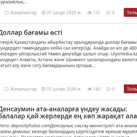
Еуразиялық...
Жаңалықтар
07 шілде 2026 ж.
141
0
Тол
Доллар бағамы өсті
Freepik Қазақстандағы айырбастау орындарында доллар бағамы 
күндердегі төмендеуден кейін сәл көтерілді. Алайда ол әлі де 480
теңгеден айтарлықтай төмен деңгейде қалып отыр. Ulysmedia.kz
шілдедегі Алматы, Астана және Шымкент қалаларындағы валют
сатып алу және сату бағамдарының орташа...
Жаңалықтар
07 шілде 2026 ж.
142
0
Тол
Денсаумин ата-аналарға үндеу жасады:
балалар қай жерлерде ең көп жарақат ал
Фото: depositphotos.comДенсаулық сақтау министрлігі ата-анал
жазғы демалыс кезінде балалардың қауіпсіздігіне ерекше мұқият