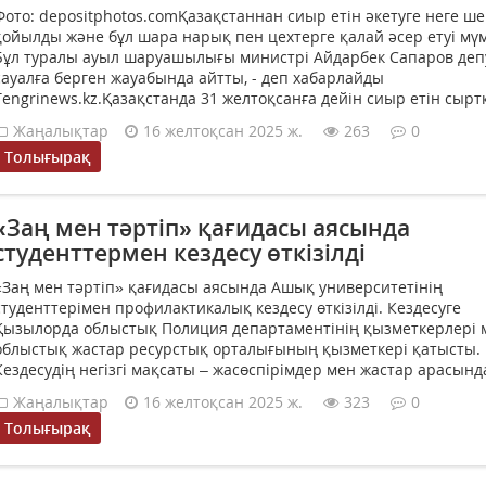
Фото: depositphotos.comҚазақстаннан сиыр етін әкетуге неге ше
қойылды және бұл шара нарық пен цехтерге қалай әсер етуі мүм
Бұл туралы ауыл шаруашылығы министрі Айдарбек Сапаров деп
сауалға берген жауабында айтты, - деп хабарлайды
Tengrinews.kz.Қазақстанда 31 желтоқсанға дейін сиыр етін сыртқ
Жаңалықтар
16 желтоқсан 2025 ж.
263
0
Толығырақ
«Заң мен тәртіп» қағидасы аясында
студенттермен кездесу өткізілді
«Заң мен тәртіп» қағидасы аясында Ашық университетінің
студенттерімен профилактикалық кездесу өткізілді. Кездесуге
Қызылорда облыстық Полиция департаментінің қызметкерлері 
облыстық жастар ресурстық орталығының қызметкері қатысты.
Кездесудің негізгі мақсаты – жасөспірімдер мен жастар арасында
Жаңалықтар
16 желтоқсан 2025 ж.
323
0
Толығырақ