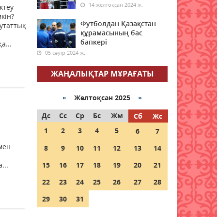
14 желтоқсан 2024 ж.
ктеу
06 тамыз 2026 ж.
53
кін?
Футболдан Қазақстан
утаттық
құрамасының бас
Алғашқы цифрлық жасанды
бапкері
интеллект құралдарының
а...
таныстырылымы өтті
05 сәуір 2024 ж.
06 тамыз 2026 ж.
52
ЖАҢАЛЫҚТАР МҰРАҒАТЫ
Қазалыда «Саналы ұрпақ –
жарқын болашақ» атты
«
Желтоқсан 2025
»
кеңейтілген мәжіліс өтті
Дс
Сс
Ср
Бс
Жм
Сб
Жс
06 тамыз 2026 ж.
61
1
2
3
4
5
6
7
Қазақстан Орталық Азиядағы
мен
8
9
10
11
12
13
14
көшуге ең қолайлы ел
атанды
...
15
16
17
18
19
20
21
06 тамыз 2026 ж.
54
22
23
24
25
26
27
28
Алтынның құны қайта өсті:
29
30
31
бағалы металл бағасының
шарықтауына не әсер етуде