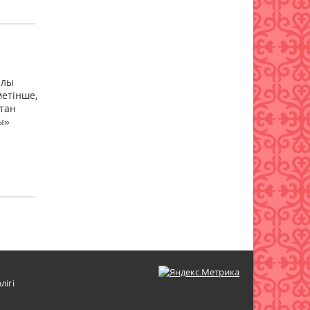
күшейеді: төлемдерге
цифрлық қадағалау жүйесі
енгізілмек
05 тамыз 2026 ж.
104
алы
етінше,
стан
ы»
лігі