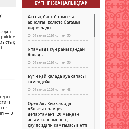
БҮГІНГI ЖАҢАЛЫҚТАР
к
Ұлттық банк 6 тамызға
арналған валюта бағамын
жариялады
былдап
06 тамыз 2026 ж.
53
рлігіне
блыстық
ті
6 тамызда күн райы қандай
болады
06 тамыз 2026 ж.
56
Бүгін қай қалада ауа сапасы
төмендейді
06 тамыз 2026 ж.
48
ындап
стика
Open Air: Қызылорда
а ел
облысы полиция
ігі — В
департаменті 20 мыңнан
астам көрерменнің
қауіпсіздігін қамтамасыз етті