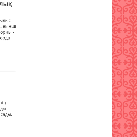
ялық
05 тамыз 2026 ж.
108
рылыс
Тапшы өңірлерге үздік
, екінші
педагогтарды тарту
порны -
ережелері өзгерді
лорда
05 тамыз 2026 ж.
107
Мемлекеттік қызметтер үшін
ұялы телефонды цифрлық
Үкіметке қосу ережесі
жаңартылды
05 тамыз 2026 ж.
102
Оқу-ағарту министрлігі жаңа
нің
оқу жылының күнтізбесін
нды
бекітті
асады.
05 тамыз 2026 ж.
99
МӘМС қаражатын бақылау