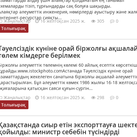
азаматтарды алдау үшін алаяқтар қолданатын ең танымал
схемаларды тізіп, тұрғындарды сақ болуға шақырды.
Алаяқтар әлеуметтік инженерия, нөмірлерді ауыстыру және жал
интернет-ресурстар сияқты...
Жаңалықтар
16 желтоқсан 2025 ж.
305
0
Толығырақ
Тәуелсіздік күніне орай біржолғы ақшала
төлем кімдерге берілмек
Біржолғы әлеуметтік төлемнің көлемі 60 айлық есептік көрсеткішт
құрайды.www.istockphoto.comАстанада Тәуелсіздік күніне орай
азаматтардың жекелеген санатына біржолғы ақшалай әлеуметті
қарастырылған. Бұл әлеуметтік көмек 1986 жылғы 16-18 желтоқс
оқиғаларына қатысқан саяси қуғын-сүргін...
Жаңалықтар
16 желтоқсан 2025 ж.
298
0
Толығырақ
Қазақстанда сиыр етін экспорттауға шект
қойылды: министр себебін түсіндірді