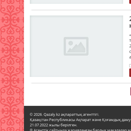
© 2026. Qazaly.kz ақпараттық агенттігі.
Қазақстан Республикасы Ақпарат және Қоғамдық даму м
21.07.2022 жылы берілген.
® Агенттік сайтында жарияланған барлық мақалалар 