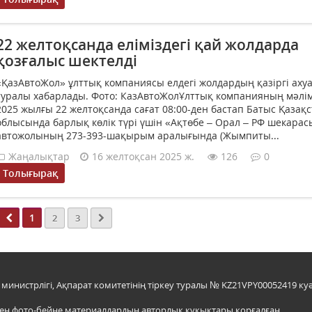
22 желтоқсанда еліміздегі қай жолдарда
қозғалыс шектелді
«ҚазАвтоЖол» ұлттық компаниясы елдегі жолдардың қазіргі аху
туралы хабарлады. Фото: КазАвтоЖолҰлттық компанияның мәлім
2025 жылғы 22 желтоқсанда сағат 08:00-ден бастап Батыс Қазақ
облысында барлық көлік түрі үшін «Ақтөбе – Орал – РФ шекарас
автожолының 273-393-шақырым аралығында (Жымпиты...
Жаңалықтар
16 желтоқсан 2025 ж.
126
0
Толығырақ
1
2
3
инистрлігі, Ақпарат комитетінің тіркеу туралы № KZ21VPY00052419 куә
мен фото-бейне материалдардың авторлық құқықтары қорғалған.