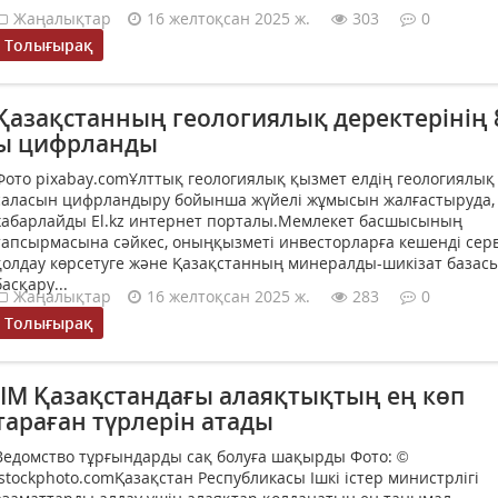
Жаңалықтар
16 желтоқсан 2025 ж.
303
0
Толығырақ
Қазақстанның геологиялық деректерінің 
ы цифрланды
Фото pixabay.comҰлттық геологиялық қызмет елдің геологиялық
саласын цифрландыру бойынша жүйелі жұмысын жалғастыруда,
хабарлайды El.kz интернет порталы.Мемлекет басшысының
тапсырмасына сәйкес, оныңқызметі инвесторларға кешенді серв
қолдау көрсетуге және Қазақстанның минералды-шикізат базас
басқару...
Жаңалықтар
16 желтоқсан 2025 ж.
283
0
Толығырақ
ІІМ Қазақстандағы алаяқтықтың ең көп
тараған түрлерін атады
Ведомство тұрғындарды сақ болуға шақырды Фото: ©
istockphoto.comҚазақстан Республикасы Ішкі істер министрлігі