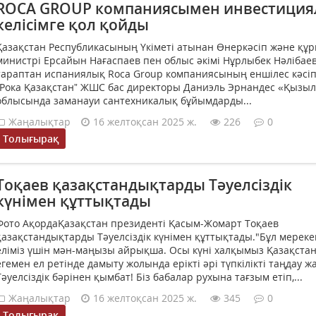
ROCA GROUP компаниясымен инвестици
келісімге қол қойды
Қазақстан Республикасының Үкіметі атынан Өнеркәсіп және құ
министрі Ерсайын Нағаспаев пен облыс әкімі Нұрлыбек Нәлібаев
тараптан испаниялық Roca Group компаниясының еншілес кәсі
“Рока Қазақстан” ЖШС бас директоры Даниэль Эрнандес «Қызы
облысында заманауи сантехникалық бұйымдарды...
Жаңалықтар
16 желтоқсан 2025 ж.
226
0
Толығырақ
Тоқаев қазақстандықтарды Тәуелсіздік
күнімен құттықтады
Фото АқордаҚазақстан президенті Қасым-Жомарт Тоқаев
қазақстандықтарды Тәуелсіздік күнімен құттықтады."Бұл мереке
еліміз үшін мән-маңызы айрықша. Осы күні халқымыз Қазақста
егемен ел ретінде дамыту жолында ерікті әрі түпкілікті таңдау ж
Тәуелсіздік бәрінен қымбат! Біз бабалар рухына тағзым етіп,...
Жаңалықтар
16 желтоқсан 2025 ж.
345
0
Толығырақ