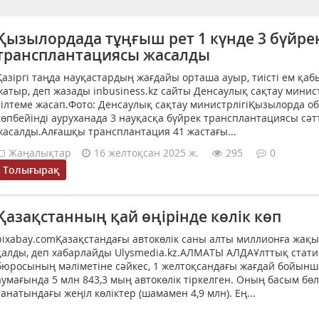
Қызылордада тұңғыш рет 1 күнде 3 бүйре
трансплантациясы жасалды
Қазіргі таңда науқастардың жағдайы орташа ауыр, тиісті ем қа
жатыр, деп жазады inbusiness.kz сайты Денсаулық сақтау минист
сілтеме жасап.Фото: Денсаулық сақтау министрлігіҚызылорда о
көпбейінді ауруханада 3 науқасқа бүйрек трансплантациясы сәт
жасалды.Алғашқы трансплантация 41 жастағы...
Жаңалықтар
16 желтоқсан 2025 ж.
295
0
Толығырақ
Қазақстанның қай өңірінде көлік көп
pixabay.comҚазақстандағы автокөлік саны алты миллионға жақ
қалды, деп хабарлайды Ulysmedia.kz.АЛМАТЫ АЛДАҰлттық стати
бюросының мәліметіне сәйкес, 1 желтоқсандағы жағдай бойынш
аумағында 5 млн 843,3 мың автокөлік тіркелген. Оның басым бөл
санатындағы жеңіл көліктер (шамамен 4,9 млн). Ең...