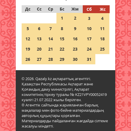
Дс
Сс
Ср
Бс
Жм
Сб
Жс
Дауыл, жаңбыр: Еліміздің
1
2
3
4
бірнеше өңірінде ауа райына
байланысты ескерту жасалды
5
6
7
8
9
10
11
06 тамыз 2026 ж.
87
12
13
14
15
16
17
18
Бұршақ, дауыл: Еліміздің 16
19
20
21
22
23
24
25
өңірінде дауылды ескерту
жарияланды
26
27
28
29
30
31
06 тамыз 2026 ж.
88
© 2026. Qazaly.kz ақпараттық агенттігі.
6 тамызға валюта бағамы
Қазақстан Республикасы Ақпарат және
06 тамыз 2026 ж.
85
Қоғамдық даму министрлігі, Ақпарат
комитетінің тіркеу туралы № KZ21VPY00052419
куәлігі 21.07.2022 жылы берілген.
Синоптиктер Қазақстанның екі
® Агенттік сайтында жарияланған барлық
қаласында ауа сапасы
мақалалар мен фото-бейне материалдардың
нашарлауы мүмкін екенін
авторлық құқықтары қорғалған.
ескертті
Материалдарды пайдаланған жағдайда сілтеме
жасалуы міндетті.
06 тамыз 2026 ж.
85