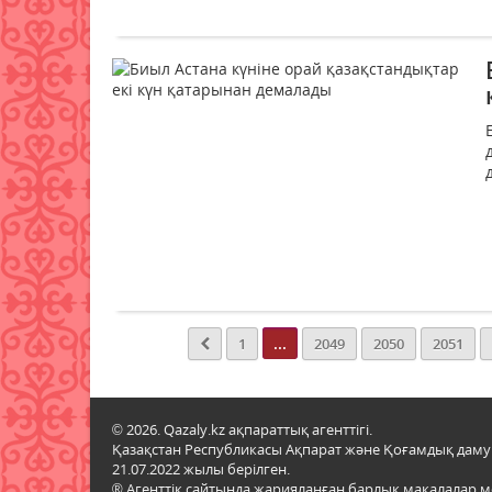
...
1
2049
2050
2051
© 2026. Qazaly.kz ақпараттық агенттігі.
Қазақстан Республикасы Ақпарат және Қоғамдық даму м
21.07.2022 жылы берілген.
® Агенттік сайтында жарияланған барлық мақалалар 