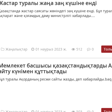
Жастар туралы жаңа заң күшіне енді
Қазақстанда жастар саясаты жөніндегі заң күшіне енді. Бұл тура
Ақпарат және қоғамдық даму министрлігі хабарлады....
Жаңалықтар
01 наурыз 2023 ж.
512
0
Тол
Мемлекет басшысы қазақстандықтарды А
айту күнімен құттықтады
Бұл туралы Ақорданың ресми сайты жазды, деп хабарлайды.baq.k
Жаңалықтар
01 наурыз 2023 ж.
503
0
Тол