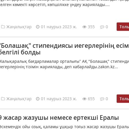
келген көмекті көрсетіп, көпшілікке үндеу жариялады....
Жаңалықтар
01 наурыз 2023 ж.
355
0
Тол
"Болашақ" стипендиясы иегерлерінің есім
белгілі болды
“Халықаралық бағдарламалар орталығы” АҚ "Болашақ" стипенд
иегерлерінің тізімін жариялады, деп хабарлайды.zakon.kz...
Жаңалықтар
01 наурыз 2023 ж.
655
0
Тол
9 жасар жазушы немесе ертекші Ералы
Өскемендік ойы озық, қаламы ұшқыр тоғыз жасар жазушы Ерал