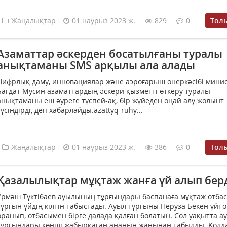
Жаңалықтар
01 наурыз 2023 ж.
829
0
Тол
Азаматтар әскерден босатылғаны туралы
анықтаманы ЅМЅ арқылы ала алады
Цифрлық даму, инновациялар және аэроғарыш өнеркәсібі минис
Бағдат Мусин азаматтардың әскери қызметті өткеру туралы
анықтаманы еш әуреге түспей-ақ, бір жүйеден оңай алу жолынт
түсіндірді, деп хабарлайды.azattyq-ruhy...
Жаңалықтар
01 наурыз 2023 ж.
386
0
Тол
Қазалылықтар мұқтаж жанға үй алып бер
Үрмәш Түктібаев ауылының тұрғындары баспанаға мұқтаж отба
тұрғын үйдің кілтін табыстады. Ауыл тұрғыны Перуза Бекен үйі 
оранып, отбасымен бірге далада қалған болатын. Сол уақытта а
тұрғындары көңілі жабырқаған ананың жанынан табылды. Қол