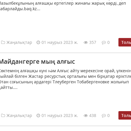
Пазылбекұлының алғашқы ертегілер жинағы жарық көрді, деп
хабарлайды.baq.kz...
Жаңалықтар
01 наурыз 2023 ж.
357
0
Тол
Майдангерге мың алғыс
Көктемнің алғашқы күні һәм Алғыс айту мерекесіне орай, үлкені
сыйлай білген Жастар ресурстық орталығы мен бірқатар еріктіл
Отан соғысының ардагері Тлеуберген Тобабергеновке жолығып
қайтты....
Жаңалықтар
01 наурыз 2023 ж.
438
0
Тол