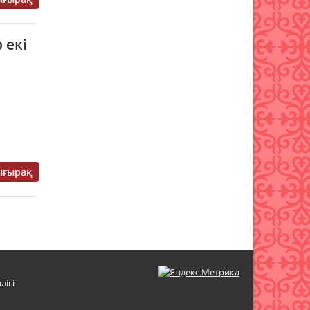
кездесті
05 тамыз 2026 ж.
120
 екі
5 тамызда Қазақстанның бір
бөлігінде жаңбыр, енді
бірінде аптап ыстық күтіледі
05 тамыз 2026 ж.
112
ығырақ
лігі