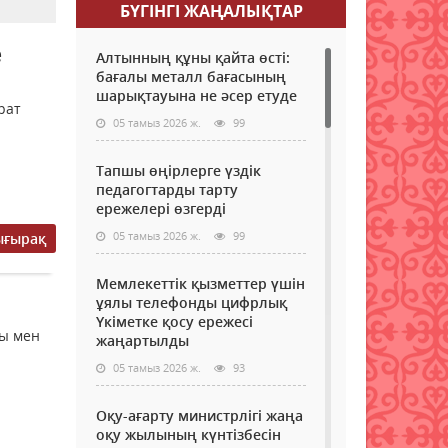
БҮГІНГI ЖАҢАЛЫҚТАР
е
Алтынның құны қайта өсті:
бағалы металл бағасының
шарықтауына не әсер етуде
рат
05 тамыз 2026 ж.
99
Тапшы өңірлерге үздік
педагогтарды тарту
ережелері өзгерді
05 тамыз 2026 ж.
99
ығырақ
Мемлекеттік қызметтер үшін
ұялы телефонды цифрлық
Үкіметке қосу ережесі
сы мен
жаңартылды
05 тамыз 2026 ж.
93
Оқу-ағарту министрлігі жаңа
оқу жылының күнтізбесін