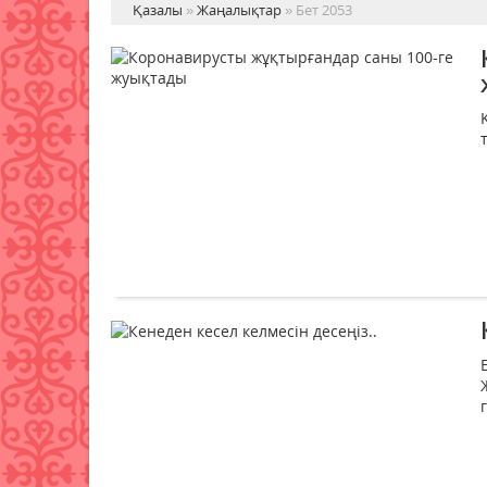
Қазалы
»
Жаңалықтар
» Бет 2053