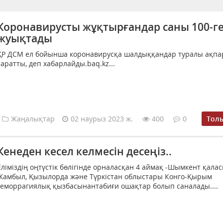
Коронавирусты жұқтырғандар саны 100-г
жуықтады
ҚР ДСМ ел бойынша коронавирусқа шалдыққандар туралы ақпа
таратты, деп хабарлайды.baq.kz...
Жаңалықтар
02 наурыз 2023 ж.
400
0
Тол
Кенеден кесел келмесін десеңіз..
Еліміздің оңтүстік бөлігінде орналасқан 4 аймақ -Шымкент қала
Жамбыл, Қызылорда және Түркістан облыстары Конго-Қырым
геморрагиялық қызбасынантабиғи ошақтар болып саналады....