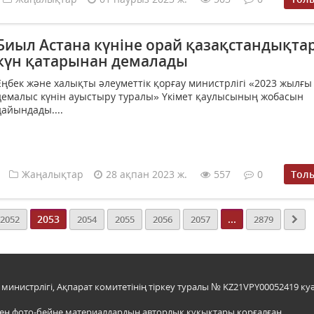
Биыл Астана күніне орай қазақстандықтар
күн қатарынан демалады
Еңбек және халықты әлеуметтік қорғау министрлігі «2023 жылғы
демалыс күнін ауыстыру туралы» Үкімет қаулысының жобасын
дайындады....
Жаңалықтар
28 ақпан 2023 ж.
557
0
Тол
2053
...
2052
2054
2055
2056
2057
2879
инистрлігі, Ақпарат комитетінің тіркеу туралы № KZ21VPY00052419 куә
мен фото-бейне материалдардың авторлық құқықтары қорғалған.