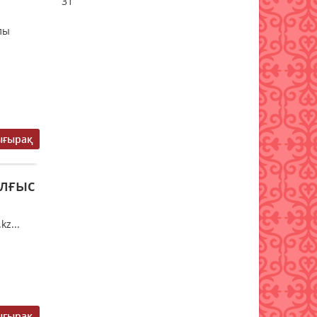
31
Қазгидромет тамызда кей
лы
өңірлерде құрғақшылық
қаупі жоғары екенін
болжады
05 тамыз 2026 ж.
125
Қазақстанның үш қаласында
жүргізушісіз көліктер
ығырақ
сынақтан өткізіледі
05 тамыз 2026 ж.
127
лғыс
Жел күшейіп, найзағай
ойнайды: Синоптиктер
z...
алдағы күндері ауа райы
құбылатынын болжады
05 тамыз 2026 ж.
111
Аудан әкімі белгілі теолог
Нұрлан Байжігітұлымен
ығырақ